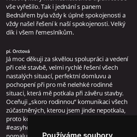
vše vyřešilo. Tak i jednání s panem
Bednářem byla vždy k úplné spokojenosti a
vždy našel řešení k naší spokojenosti. Velký
dík i všem řemeslníkům.
pí. Orctová
Já moc děkuji za skvělou spolupráci a vedení
při celé stavbě, velmi rychlé řešení všech
nastalých situací, perfektní domluvu a
pochopení při pro mě nelehké rodinné
situaci, která mě potkala při závěru stavby.
Oceňuji „skoro rodinnou“ komunikaci všech
zúčastněných, kterou jsem jinde nepotkala,
proto kdo se rozhoduje, ať se neváhá na
#easyhomes obrátit. Teď už domeček
Používáme soubory
pomalu zaplnuji a moc se těším, až se