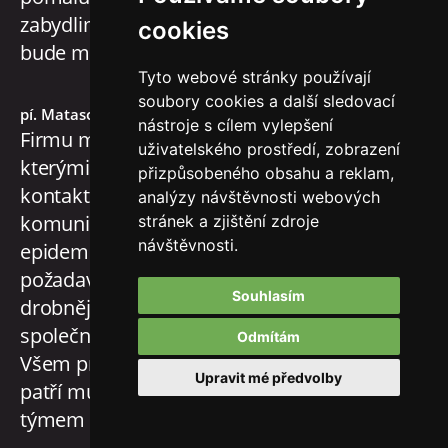
zabydlim úplně, i když jeden člověk mi tam
cookies
bude moc chybet.
Velké DĚKUJI
Tyto webové stránky používají
soubory cookies a další sledovací
pí. Matasová
nástroje s cílem vylepšení
Firmu mohu vřele doporučit. Se všemi, se
uživatelského prostředí, zobrazení
kterými jsem během výstavby přišel do
přizpůsobeného obsahu a reklam,
kontaktu, byla vždy bezproblémová
analýzy návštěvnosti webových
komunikace. (A to navzdory
stránek a zjištění zdroje
návštěvnosti.
epidemiologickým opatřením.) Žádný z
požadavků nebyl problém, a i když se
Souhlasím
drobnější komplikace vyskytly, vždy jsme
společně našli naprosto vyhovující řešení.
Odmítám
Všem profesím, podílejících se na stavbě,
Upravit mé předvolby
patří můj dík. Férová firma s profesionálním
týmem a velmi vstřícným jednáním.