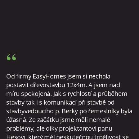
“
Od firmy EasyHomes jsem si nechala
postavit dřevostavbu 12x4m. A jsem nad
míru spokojená. Jak s rychlostí a průběhem
stavby tak i s komunikací při stavbě od
stavbyvedoucího p. Berky po řemeslníky byla
úžasná. Ze začátku jsme měli nemalé
problémy, ale díky projektantovi panu
Hesovi, který měl neskutečnou trpělivost se