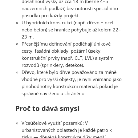
dosáhnout výšky až
cca 18 m
(běžně 4–5
nadzemních podlaží) bez nutnosti speciálního
posudku pro každý projekt.
U hybridních konstrukcí (např. dřevo + ocel
nebo beton) se hranice pohybuje až kolem
22–
23 m
.
Přesnějšímu definování podléhají únikové
cesty, fasádní obklady, požární úseky,
konstrukční prvky (např. CLT, LVL) a systém
rozvodů (sprinklery, detekce).
Dřevo, které bylo dříve považováno za méně
vhodné pro vyšší objekty, je nyní vnímáno jako
plnohodnotný konstrukční materiál, pokud je
správně navrženo a chráněno.
Proč to dává smysl
Víceúčelové využití pozemků
: V
urbanizovaných oblastech je každé patro k
zisku — dřevěná konstrukce díky menší