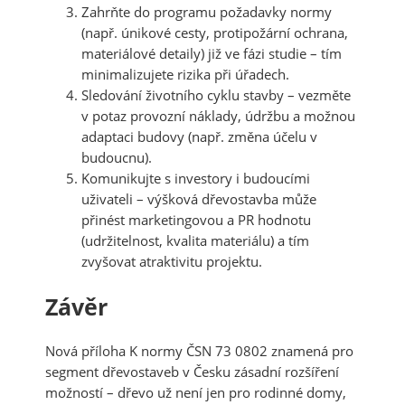
Zahrňte do programu požadavky normy
(např. únikové cesty, protipožární ochrana,
materiálové detaily) již ve fázi studie – tím
minimalizujete rizika při úřadech.
Sledování životního cyklu stavby – vezměte
v potaz provozní náklady, údržbu a možnou
adaptaci budovy (např. změna účelu v
budoucnu).
Komunikujte s investory i budoucími
uživateli – výšková dřevostavba může
přinést marketingovou a PR hodnotu
(udržitelnost, kvalita materiálu) a tím
zvyšovat atraktivitu projektu.
Závěr
Nová příloha K normy ČSN 73 0802 znamená pro
segment dřevostaveb v Česku zásadní rozšíření
možností – dřevo už není jen pro rodinné domy,