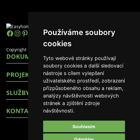
Používáme soubory
https://www.facebook.com/easyhomes
Instagram
Pinterest
YouTube
LinkedIn
TikTok
cookies
Copyright © 2026 EasyHomes
DOKUMENTY
Tyto webové stránky používají
soubory cookies a další sledovací
nástroje s cílem vylepšení
PROJEKTY
uživatelského prostředí, zobrazení
přizpůsobeného obsahu a reklam,
SLUŽBY
analýzy návštěvnosti webových
stránek a zjištění zdroje
KONTAKTY
návštěvnosti.
Souhlasím
Odmítám