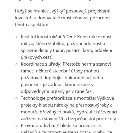
I když se hranice „výšky“ posouvají, projektanti,
investoři a dodavatelé musí věnovat pozornost
těmto aspektům:
Kvalitní konstrukční řešení
: Konstrukce musí
mít zajištěnu stabilitu, požární odolnost a
správné detaily (např. požární krytí, oddělení
únikových cest).
Koordinace s úřady
: Přestože norma stanoví
rámec, některé stavební úřady mohou
požadovat doplňující dokumentaci nebo
posudky – je žádoucí komunikace s
odpovědnými orgány již v rané fázi.
Technologie prefabrikace a montáže
: Výškové
projekty kladou nároky na přesnost výroby a
montáže dřevěných prvků, hydraulické/zvedací
zařízení na staveništi a bezpečnostní protokoly.
Provoz a údržba
: Z hlediska provozních
nákladů a životnosti je třeba brát v úvahu, že