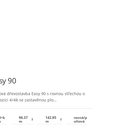
sy 90
ová dřevostavba Easy 90 s rovnou střechou o
ozici 4+kk se zastavěnou plo…
4+k
96.37
142.85
rovná/p
2
2
k
m
m
ultová