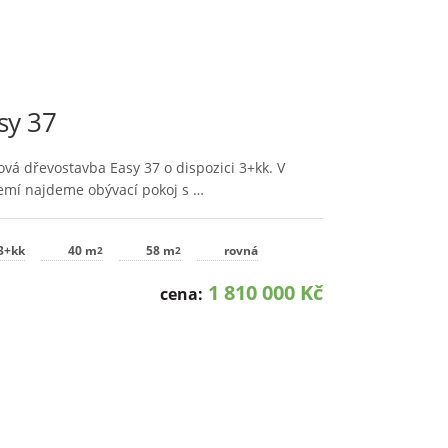
sy 37
ová dřevostavba Easy 37 o dispozici 3+kk. V
emí najdeme obývací pokoj s …
3+kk
40 m
58 m
rovná
2
2
1 810 000 Kč
cena: