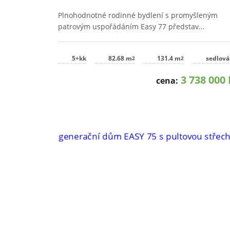
Plnohodnotné rodinné bydlení s promyšleným
patrovým uspořádáním Easy 77 představ…
5+kk
82.68 m
131.4 m
sedlová
2
2
3 738 000 
cena: