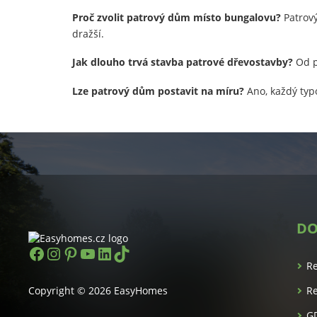
Proč zvolit patrový dům místo bungalovu?
Patrový
dražší.
Jak dlouho trvá stavba patrové dřevostavby?
Od p
Lze patrový dům postavit na míru?
Ano, každý typ
DO
https://www.facebook.com/easyhom
Instagram
Pinterest
YouTube
LinkedIn
TikTok
R
Copyright © 2026 EasyHomes
Re
G