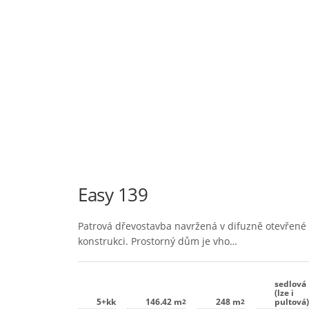
Easy 139
Patrová dřevostavba navržená v difuzně otevřené
konstrukci. Prostorný dům je vho…
sedlová
(lze i
5+kk
146.42 m
248 m
pultová
2
2