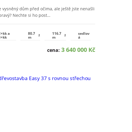
 vysněný dům před očima, ale ještě jste nenašli
pravý? Nechte si ho post…
2+kk a
80.7
116.7
sedlov
2
2
3+kk
m
m
á
3 640 000 Kč
cena: