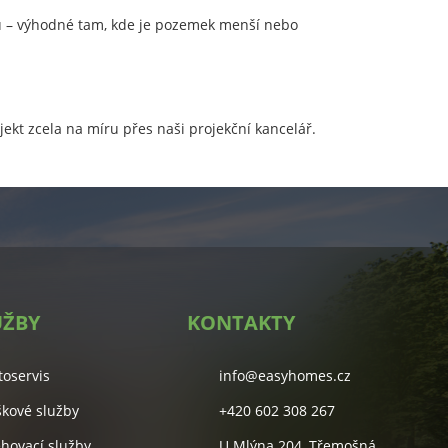
u – výhodné tam, kde je pozemek menší nebo
kt zcela na míru přes naši projekční kancelář.
UŽBY
KONTAKTY
toservis
info@easyhomes.cz
škové služby
+420 602 308 267
ěhovací služby
U Mlýna 204, Třemošná