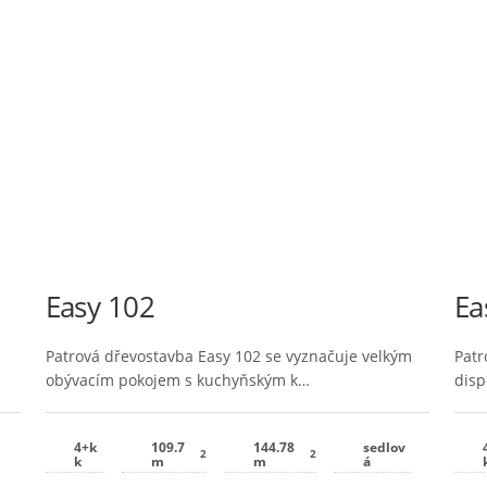
Easy 102
Ea
Patrová dřevostavba Easy 102 se vyznačuje velkým
Patr
obývacím pokojem s kuchyňským k…
disp
4+k
109.7
144.78
sedlov
2
2
k
m
m
á
)