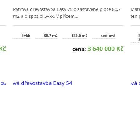
Patrová dřevostavba Easy 75 o zastavěné ploše 80,7
Máte
m2 a dispozici 5+kk. V přízem…
ten 
5+kk
80.7 m
126.6 m
sedlová
2
2
Kč
3 640 000 Kč
cena: