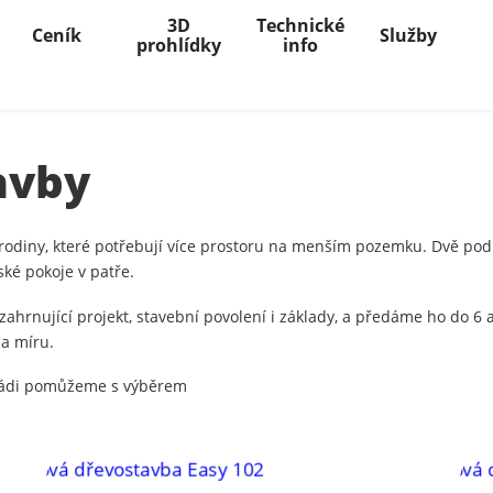
3D
Technické
Ceník
Služby
prohlídky
info
avby
 rodiny, které potřebují více prostoru na menším pozemku. Dvě pod
ské pokoje v patře.
hrnující projekt, stavební povolení i základy, a předáme ho do 6
na míru.
ádi pomůžeme s výběrem