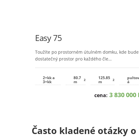
Easy 75
Toužíte po prostorném útulném domku, kde bude
dostatečný prostor pro každého čle…
2+kk a
80.7
125.85
pulto
2
2
3+kk
m
m
á
3 830 000 
cena:
Často kladené otázky 