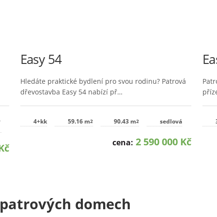
Easy 54
Ea
Hledáte praktické bydlení pro svou rodinu? Patrová
Patr
dřevostavba Easy 54 nabízí př…
příz
v
4+kk
59.16 m
90.43 m
sedlová
2
2
2 590 000 Kč
cena:
Kč
o patrových domech