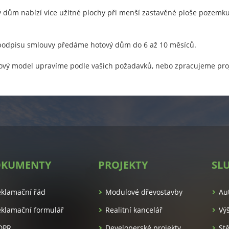
 dům nabízí více užitné plochy při menší zastavěné ploše pozemk
odpisu smlouvy předáme hotový dům do 6 až 10 měsíců.
ový model upravíme podle vašich požadavků, nebo zpracujeme proje
KUMENTY
PROJEKTY
SL
es.cz/
eklamační řád
Modulové dřevostavby
Au
klamační formulář
Realitní kancelář
Vý
DPR
Developerské projekty
St