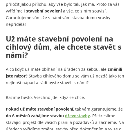
přiložit jakou přílohu, aby vše bylo tak, jak má. Proto za vás
vyřídíme i
stavební povolení
a vše, co s ním souvisí.
Garantujeme vám, že s námi vám stavba domu vrásky
nepřidělá!
Už máte stavební povolení na
cihlový dům, ale chcete stavět s
námi?
A co když už máte obíhání na úřadech za sebou, ale
změnili
jste názor?
Stavba cihlového domu se vám už nezdá jako ten
nejlepší nápad a rádi byste stavěli s námi?
Razíme heslo: Všechno jde, když se chce.
Pokud už máte stavební povolení
, tak vám garantujeme, že
do 6 měsíců zahájíme stavbu
dřevostavby
.
Překreslíme
stávající projekt dle vašich přání a požadavků a začneme. Na
úřadech vyřídíme změnu stavby před dokončením a vy se o