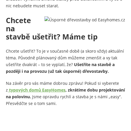
nic nebudete muset starat.
Chcete
na
stavbě ušetřit? Máme tip
Chcete ušetřit? To je v současné době (a skoro vždy) aktuální
téma. Původně plánovaný dům můžeme zmenšit a vy tak
ušetříte dvakrát – to se vyplatí, že?
Ušetříte na stavbě a
později i na provozu (už tak úsporné) dřevostavby.
Na závěr pro vás máme dobrou zprávu! Pokud si vyberete
z
typových domů
EasyHomes
,
zkrátíme dobu projektování
na polovinu.
Jsme opravdu rychlí a stavba je s námi „easy“.
Přesvědčte se o tom sami.