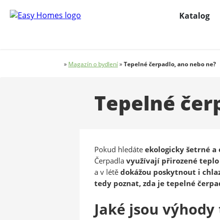
Katalog
»
Magazín o bydlení
»
Tepelné čerpadlo, ano nebo ne?
Tepelné čer
Pokud hledáte
ekologicky šetrné a
Čerpadla
využívají přirozené tepl
a v létě
dokážou poskytnout i chla
tedy poznat, zda je tepelné čerpa
Jaké jsou výhody