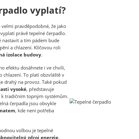
rpadlo vyplatí?
e velmi pravděpodobné, že jako
 vyplatí právě tepelné čerpadlo.
ě nastavit a tím pádem bude
ění a chlazení. Klíčovou roli
ná izolace
budovy
.
 efektu dosáhnete i ve chvíli,
chlazení. To platí obzvláště v
je drahý na provoz. Také pokud
lasti vysoké
, představuje
vu k tradičním topným systémům.
elná čerpadla jsou obvykle
imatem
, kde není potřeba
hodnou volbou je tepelné
obnovitelný zdroj energie,