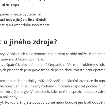
ální energie
.
ípadech může být tepelné
cí nebo jiných finančních
estici a zkrátit dobu návratnosti.
t u jiného zdroje?
yvy:
 V oblastech s extrémními teplotními rozdíly může účinnost te
ápění a chlazení účinnější.

ova špatně izolovaná, tepelné čerpadlo může mít problémy s udr
ých případech je nejprve třeba zlepšit a zkvalitnit izolační opatřen
ácnosti nebo podniky může být vyšší počáteční investice do tepel
é používání nižší, někdy rodinný či firemní rozpočet počáteční in
ch zdrojů energie:
 V oblastech, kde není k dispozici dostatek zdr
a nákladný.

yt:
 Pokud plánujete pobyt v domě nebo budově jen krátkodobě, m