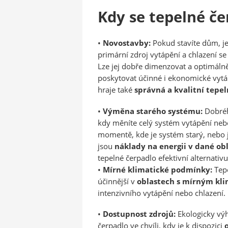
Kdy se tepelné če
•
Novostavby:
Pokud stavíte dům, j
primární zdroj vytápění a chlazení se
Lze jej dobře dimenzovat a optimáln
poskytovat účinné i ekonomické vytáp
hraje také
správná a kvalitní tepel
•
Výměna starého systému:
Dobrého
kdy měníte celý systém vytápění nebo 
momentě, kde je systém starý, nebo 
jsou
náklady na energii v dané ob
tepelné čerpadlo efektivní alternati
•
Mírné klimatické podmínky:
Tep
účinnější v
oblastech s mírným kl
intenzivního vytápění nebo chlazení.
•
Dostupnost zdrojů:
Ekologicky vý
čerpadlo ve chvíli, kdy je k dispozici