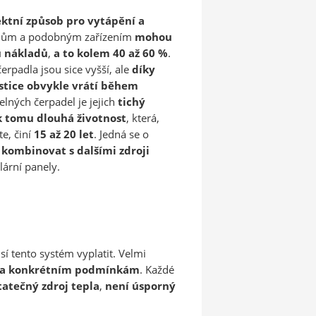
ektní způsob pro vytápění a
kotlům a podobným zařízením
mohou
u nákladů
,
a to kolem 40 až 60 %
.
erpadla jsou sice vyšší, ale
díky
stice obvykle vrátí během
elných čerpadel je jejich
tichý
k tomu dlouhá životnost
, která,
e, činí
15 až 20 let
. Jedná se o
é
kombinovat s dalšími zdroji
lární panely.
sí tento systém vyplatit. Velmi
u a konkrétním podmínkám
. Každé
tatečný zdroj tepla
,
není úsporný