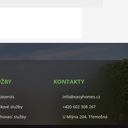
UŽBY
KONTAKTY
toservis
info@easyhomes.cz
škové služby
+420 602 308 267
ěhovací služby
U Mlýna 204, Třemošná
lidové služby
Studentská 55A, Plzeň