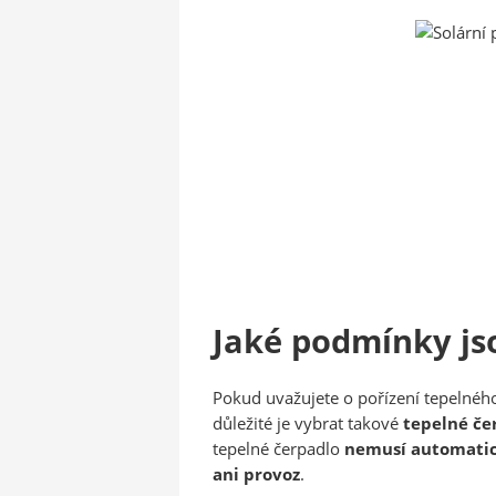
Jaké podmínky jso
Pokud uvažujete o pořízení tepelnéh
důležité je vybrat takové
tepelné če
tepelné čerpadlo
nemusí automati
ani provoz
.