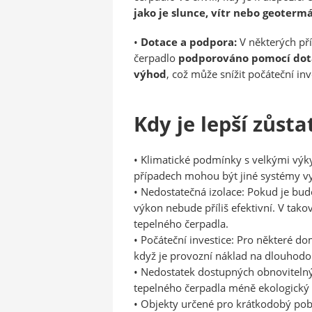
jako je slunce, vítr nebo geoterm
•
Dotace a podpora:
V některých př
čerpadlo
podporováno pomocí dota
výhod
, což může snížit počáteční inv
Kdy je lepší zůsta
• 
Klimatické podmínky s velkými výk
případech mohou být jiné systémy vyt
• 
Nedostatečná izolace: 
Pokud je bud
výkon nebude příliš efektivní. V takov
tepelného čerpadla.

• 
Počáteční investice:
 Pro některé dom
když je provozní náklad na dlouhodob
• 
Nedostatek dostupných obnovitelný
tepelného čerpadla méně ekologický 
• 
Objekty určené pro krátkodobý pob