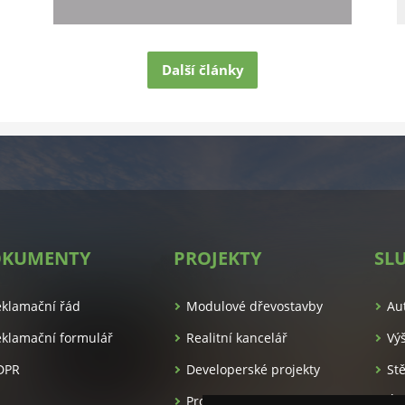
Další články
KUMENTY
PROJEKTY
SL
eklamační řád
Modulové dřevostavby
Au
klamační formulář
Realitní kancelář
Vý
DPR
Developerské projekty
St
Pronájem apartmánů
Úk