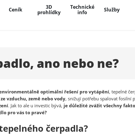
3D
Technické
Ceník
Služby
prohlídky
info
padlo, ano nebo ne?
 environmentálně optimální řešení pro vytápění
, tepelné čer
o ze vzduchu, země nebo vody
, snižují potřebu spalovat fosilní
zení
. Jak to ale u investic bývá,
je důležité zvážit všechny fakt
dlo pro vás to pravé?
 tepelného čerpadla?