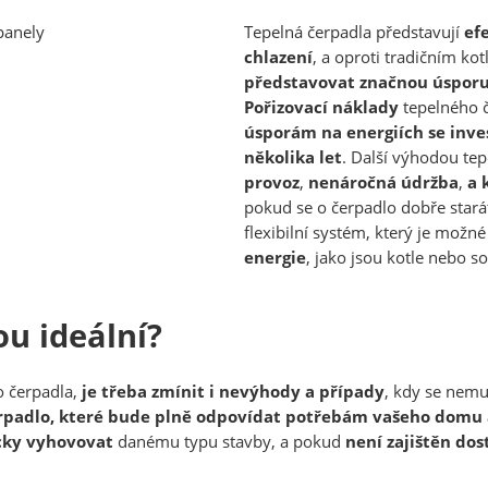
Tepelná čerpadla představují
ef
chlazení
, a oproti tradičním 
představovat značnou úspor
Pořizovací náklady
tepelného č
úsporám na energiích se inve
několika let
. Další výhodou tep
provoz
,
nenáročná údržba
,
a 
pokud se o čerpadlo dobře starát
flexibilní systém, který je možn
energie
, jako jsou kotle nebo so
u ideální?
o čerpadla,
je třeba zmínit i nevýhody a případy
, kdy se nemu
rpadlo, které bude plně odpovídat potřebám vašeho dom
cky vyhovovat
danému typu stavby, a pokud
není zajištěn dos