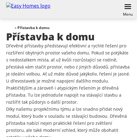
Menu
»
Přístavba k domu
Přístavba k domu
Dřevěné přístavby představují efektivní a rychlé řešení pro
rozšíření obytných prostor vašeho domu. Pokud se potýkáte
s nedostatkem místa, ať už kvůli rozrůstající se rodině,
přestává vám stačit prostor, nebo z jiných důvodů, přístavba
je ideální volbou. Ať už máte důvod jakýkoliv, řešení je jasné.
U dřevostaveb je možné napojení dalšího modulu.
Praktičtějším a zároveň i atypickým řešením je dřevěná
přístavba. Tu lze jednoduše napojit na stávající stavbu a
rozšířit tak půdorys o další prostor.
Díky našemu projekčnímu týmu a lze snadno přidat nový
modul, který bude v souladu se stávající budovou. Dřevěná
přístavba nabízí nejen praktické řešení pro zvětšení
prostoru, ale také moderní vzhled, který může obohatit