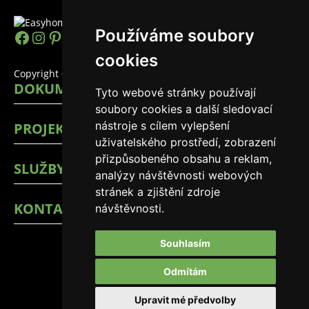
Používáme soubory
h
I
P
Y
L
T
cookies
t
n
i
o
i
i
Copyright © 2026 EasyHomes
DOKUMENTY
Tyto webové stránky používají
t
s
n
u
n
k
soubory cookies a další sledovací
p
t
t
T
k
T
nástroje s cílem vylepšení
PROJEKTY
s
a
e
u
e
o
uživatelského prostředí, zobrazení
přizpůsobeného obsahu a reklam,
:
g
r
b
d
k
SLUŽBY
analýzy návštěvnosti webových
/
r
e
e
I
stránek a zjištění zdroje
KONTAKTY
návštěvnosti.
/
a
s
n
w
m
t
Souhlasím
w
Odmítám
w
Upravit mé předvolby