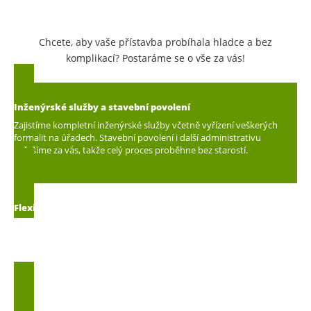
Chcete, aby vaše přístavba probíhala hladce a bez
komplikací? Postaráme se o vše za vás!
Inženýrské služby a stavební povolení
Zajistíme kompletní inženýrské služby včetně vyřízení veškerých
formalit na úřadech. Stavební povolení i další administrativu
vyřešíme za vás, takže celý proces proběhne bez starostí.
Flexibilní řešení přístavby
Projektujeme a realizujeme různé typy přístaveb. Ať už se jedná o
standardní rozšíření domu nebo originální konstrukce, naše
přístavby jsou navrženy tak, aby byly funkční a komfortní pro
dlouhodobé bydlení.