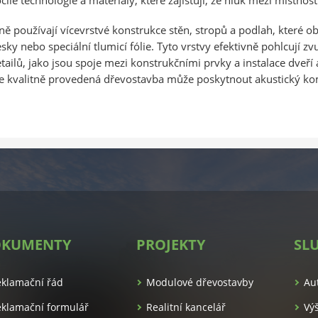
ě používají vícevrstvé konstrukce stěn, stropů a podlah, které ob
sky nebo speciální tlumicí fólie. Tyto vrstvy efektivně pohlcují zvu
tailů, jako jsou spoje mezi konstrukčními prvky a instalace dveří
 kvalitně provedená dřevostavba může poskytnout akustický kom
KUMENTY
PROJEKTY
SL
es.cz/
eklamační řád
Modulové dřevostavby
Au
klamační formulář
Realitní kancelář
Vý