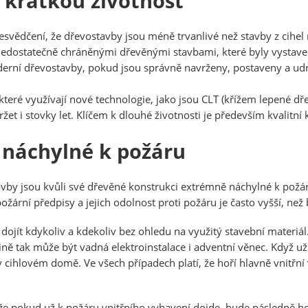
 krátkou životnost
řesvědčení, že dřevostavby jsou méně trvanlivé než stavby z cihe
 nedostatečně chráněnými dřevěnými stavbami, které byly vysta
erní dřevostavby, pokud jsou správně navrženy, postaveny a u
 které využívají nové technologie, jako jsou CLT (křížem lepené 
t i stovky let. Klíčem k dlouhé životnosti je především kvalitní
 náchylné k požáru
by jsou kvůli své dřevěné konstrukci extrémně náchylné k požárů
žární předpisy a jejich odolnost proti požáru je často vyšší, než
dojít kdykoliv a kdekoliv bez ohledu na využitý stavební materiál
ě tak může být vadná elektroinstalace i adventní věnec. Když už p
v cihlovém domě. Ve všech případech platí, že hoří hlavně vnitřní
 že pokud už k požáru vnitřního vybavení dojde, bude následně h