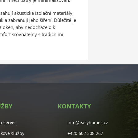
sahují akustické izolační materiály,
k a zabraňují jeho šíření. Důležité je
 a oken, aby nedocházelo k
fort srovnatelný s tradičními
UŽBY
KONTAKTY
toservis
info@easyhomes.cz
škové služby
+420 602 308 267