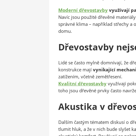
Moderní dřevostavby
využívají p
Navíc jsou použité dřevěné materiály 
správné klima – například střechy a 
domu.
Dřevostavby nejs
Lidé se často mylně domnívají, že dř
konstrukce mají
vynikající mechani
zatížením, včetně zemětřesení.
Kvalitní dřevostavby
využívají pokr
toho jsou dřevěné prvky často navržen
Akustika v dřevo
Dalším častým tématem diskusí o dřev
tlumit hluk, a že v nich bude slyšet
akustický komfort. Používají se pokro