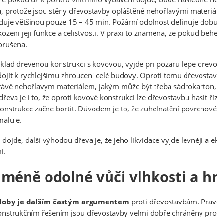
da, protože jsou stěny dřevostavby opláštěné nehořlavými materiál
je většinou pouze 15 – 45 min. Požární odolnost definuje dobu
ození její funkce a celistvosti. V praxi to znamená, že pokud bě
orušena.
klad dřevěnou konstrukci s kovovou, vyjde při požáru lépe dřevo
ojít k rychlejšímu zhroucení celé budovy. Oproti tomu dřevostav
právě nehořlavým materiálem, jakým může být třeba sádrokarton, 
řeva je i to, že oproti kovové konstrukci lze dřevostavbu hasit
 konstrukce začne bortit. Důvodem je to, že zuhelnatění povrcho
maluje.
jde, další výhodou dřeva je, že jeho likvidace vyjde levněji a eko
i.
méně odolné vůči vlhkosti a h
niloby je dalším častým argumentem
proti dřevostavbám. Prav
onstrukčním řešením jsou dřevostavby velmi dobře chráněny proti