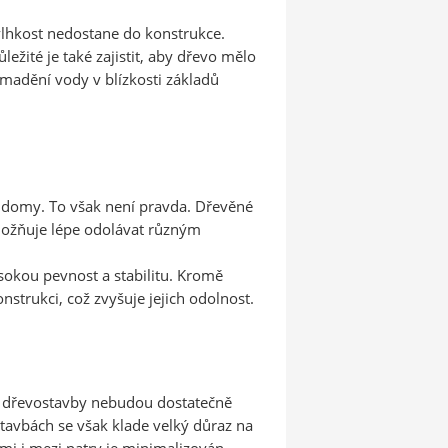
se vlhkost nedostane do konstrukce.
ežité je také zajistit, aby dřevo mělo
madění vody v blízkosti základů
é domy. To však není pravda. Dřevěné
možňuje lépe odolávat různým
ysokou pevnost a stabilitu. Kromě
nstrukci, což zvyšuje jejich odolnost.
že dřevostavby nebudou dostatečně
stavbách se však klade velký důraz na
tmi i mezi patry je minimalizován.