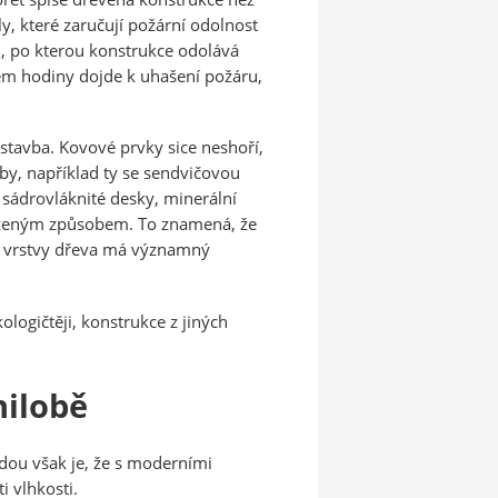
y, které zaručují požární odolnost
, po kterou konstrukce odolává
hem hodiny dojde k uhašení požáru,
stavba. Kovové prvky sice neshoří,
by, například ty se sendvičovou
sádrovláknité desky, minerální
 řízeným způsobem. To znamená, že
vé vrstvy dřeva má významný
logičtěji, konstrukce z jiných
nilobě
dou však je, že s moderními
 vlhkosti.