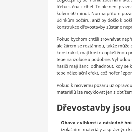
třeba stěna z cihel. To ale není prav
kolem 60 minut. Norma přitom požadu
účinkům požáru, aniž by došlo k pošk
konstrukce dřevostavby zůstane nep
Pokud bychom chtěli srovnávat napří
ale žárem se roztáhnou, takže může d
konstrukcí, mají kostru opláštěnou 
tepelná izolace a podobně. Výhodou d
hasiči mají šanci odhadnout, kdy se
tepelněizolační efekt, což hoření zpo
Pokud k ničivému požáru už opravdu do
materiálů lze recyklovat jen s obtížem
Dřevostavby jsou 
Obava z vlhkosti a následné h
izolačními materiály a správným k