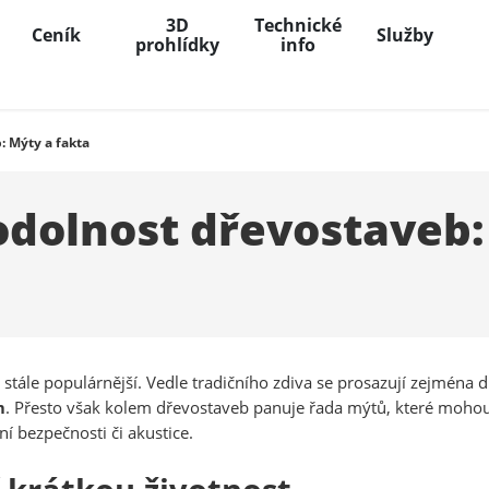
3D
Technické
Ceník
Služby
prohlídky
info
: Mýty a fakta
odolnost dřevostaveb:
stále populárnější. Vedle tradičního zdiva se prosazují zejména 
m
. Přesto však kolem dřevostaveb panuje řada mýtů, které mohou
ní bezpečnosti či akustice.