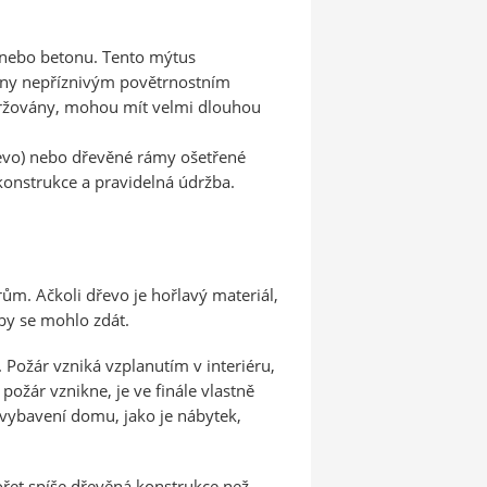
l nebo betonu. Tento mýtus
veny nepříznivým povětrnostním
držovány, mohou mít velmi dlouhou
dřevo) nebo dřevěné rámy ošetřené
 konstrukce a pravidelná údržba.
m. Ačkoli dřevo je hořlavý materiál,
 by se mohlo zdát.
. Požár vzniká vzplanutím v interiéru,
ožár vznikne, je ve finále vlastně
 vybavení domu, jako je nábytek,
ořet spíše dřevěná konstrukce než