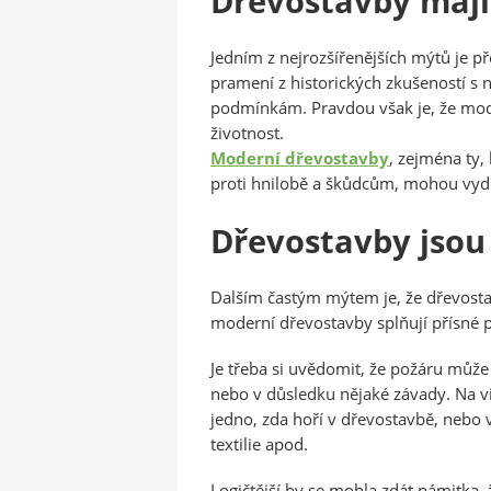
Dřevostavby mají
Jedním z nejrozšířenějších mýtů je p
pramení z historických zkušeností s
podmínkám. Pravdou však je, že mod
životnost.
Moderní dřevostavby
, zejména ty,
proti hnilobě a škůdcům, mohou vydrže
Dřevostavby jsou
Dalším častým mýtem je, že dřevostav
moderní dřevostavby splňují přísné po
Je třeba si uvědomit, že požáru může 
nebo v důsledku nějaké závady. Na vin
jedno, zda hoří v dřevostavbě, nebo 
textilie apod.
Logičtější by se mohla zdát námitka,