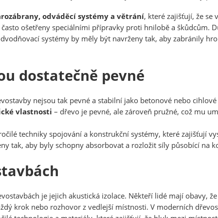
arozábrany, odváděcí systémy a větrání
, které zajišťují, že 
často ošetřeny speciálními přípravky proti hnilobě a škůdcům. Důl
odvodňovací systémy by měly být navrženy tak, aby zabránily hro
ou dostatečně pevné
evostavby nejsou tak pevné a stabilní jako betonové nebo cihlov
cké vlastnosti
– dřevo je pevné, ale zároveň pružné, což mu u
očilé techniky spojování a konstrukční systémy, které zajišťují v
y tak, aby byly schopny absorbovat a rozložit síly působící na ko
stavbách
ostavbách je jejich akustická izolace. Někteří lidé mají obavy, 
 každý krok nebo rozhovor z vedlejší místnosti. V moderních dřevo
čilé technologie a materiály, které zajišťují, že hluk mezi místnos