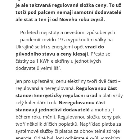
je ale takzvaná regulovaná složka ceny. To už
totiž pod palcem nemají samotní dodavatelé
ale stát a ten ji od Nového roku zvýšil.
Po letech nejistoty a nevědomí způsobených
pandemií covidu-19 a vypuknutím války na
Ukrajině se trh s energiemi opět
vrací do
původního stavu a ceny klesají
. Přesto se
částky za 1 kWh elektřiny u jednotlivých
dodavatelů velmi liší.
Jen pro upřesnění, cenu elektřiny tvoří dvě části –
regulovaná a neregulovaná.
Regulovanou část
stanoví Energetický regulační úřad
a platí vždy
celý kalendářní rok.
Neregulovanou část
stanovují jednotliví dodavatelé
a mohou ji
během roku měnit. Regulovanou složku ceny pak
tvoří několik dílčích poplatků. Například platba za
systémové služby či platba za obnovitelné zdroje
energie. Od té byli loni odběratelé kvůli vysokým