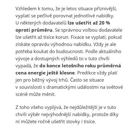
Vzhledem k tomu, že je letos situace příznivější,
vyplatí se pečlivě porovnat jednotlivé nabídky.
U některých dodavatelů
lze ušetřit až 20 %
oproti průměru
. Se správnou volbou dodavatele
lze ušetřit až tisíce korun. Fixace se vyplatí, pokud
získáte opravdu výhodnou nabídku. Vždy je ale
potřeba koukat do budoucnosti. Podle aktuálního
vývoje a dostupných výhledů to v tuto chvíli
vypadá, že
do konce letošního roku průměrná
cena energie ještě klesne
. Predikce vždy platí
jen pro běžný vývoj trhů. Často se situace
v souvislosti s dramatickými událostmi na světové
scéně může měnit.
Z toho všeho vyplývá, že nejdůležitější je v tuto
chvíli výběr nejvýhodnější nabídky, protože díky
ní můžete ročně ušetřit stovky i tisíce.
3 největší mýty o dřevostavbách: Fakta,
která vás možná překvapí
Nová zelená úsporám 2026: Bezúročný