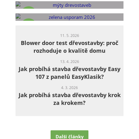
úvěr až 2 miliony korun mění pravidla
hry
09
čvn 2026
02
čvn 2026
11. 5. 2026
Blower door test dřevostavby: proč
rozhoduje o kvalitě domu
13. 4. 2026
Jak probíhá stavba dřevostavby Easy
107 z panelů EasyKlasik?
4. 3. 2026
Jak probíhá stavba dřevostavby krok
za krokem?
Další články