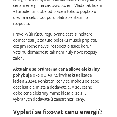
cenám energií na čas osvobozeni. Vláda tak lidem
v turbulentní době od placení tohoto poplatku
ulevila a celou podporu platila ze státního
rozpočtu.
Právě kvůli růstu regulované části si některé
domácnosti již za tuto položku museli připlatit,
což jim ročně navýší rozpočet o tisíce korun.
Většinu domácností tak neminuly nové rozpisy
záloh.
Aktuálně se průměrná cena silové elektřiny
pohybuje
okolo 3,40 Kč/kWh (
aktualizace
leden 2024
). Konkrétní ceny se mohou od sebe
dost lišit dle místa a dodavatele. V současné
době cena elektřiny mírně klesá a lze si u
vybraných dodavatelů zajistit nižší ceny.
Vyplatí se fixovat cenu energií?