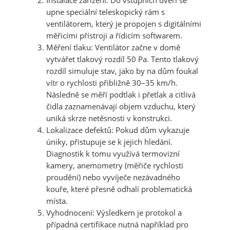
Instalace zařízení:
Do vstupních dveří se
upne speciální teleskopický rám s
ventilátorem, který je propojen s digitálními
měřicími přístroji a řídicím softwarem.
Měření tlaku:
Ventilátor začne v domě
vytvářet tlakový rozdíl 50 Pa. Tento tlakový
rozdíl simuluje stav, jako by na dům foukal
vítr o rychlosti přibližně 30–35 km/h.
Následně se měří podtlak i přetlak a citlivá
čidla zaznamenávají objem vzduchu, který
uniká skrze netěsnosti v konstrukci.
Lokalizace defektů:
Pokud dům vykazuje
úniky, přistupuje se k jejich hledání.
Diagnostik k tomu využívá termovizní
kamery, anemometry (měřiče rychlosti
proudění) nebo vyvíječe nezávadného
kouře, které přesně odhalí problematická
místa.
Vyhodnocení:
Výsledkem je protokol a
případná certifikace nutná například pro