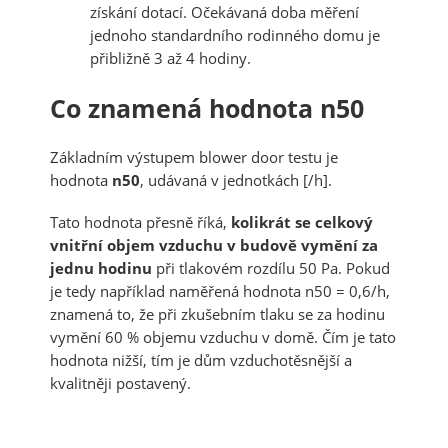
získání dotací. Očekávaná doba měření
jednoho standardního rodinného domu je
přibližně 3 až 4 hodiny.
Co znamená hodnota n50
Základním výstupem blower door testu je
hodnota
n50
, udávaná v jednotkách [/h].
Tato hodnota přesně říká,
kolikrát se celkový
vnitřní objem vzduchu v budově vymění za
jednu hodinu
při tlakovém rozdílu 50 Pa. Pokud
je tedy například naměřená hodnota n50 = 0,6/h,
znamená to, že při zkušebním tlaku se za hodinu
vymění 60 % objemu vzduchu v domě. Čím je tato
hodnota nižší, tím je dům vzduchotěsnější a
kvalitněji postavený.