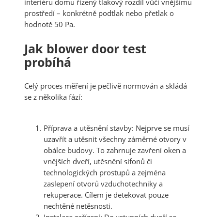
interiéru domu řízený tlakový rozdíl vůči vnějšímu
prostředí – konkrétně podtlak nebo přetlak o
hodnotě 50 Pa.
Jak blower door test
probíhá
Celý proces měření je pečlivě normován a skládá
se z několika fází:
Příprava a utěsnění stavby:
Nejprve se musí
uzavřít a utěsnit všechny záměrné otvory v
obálce budovy. To zahrnuje zavření oken a
vnějších dveří, utěsnění sifonů či
technologických prostupů a zejména
zaslepení otvorů vzduchotechniky a
rekuperace. Cílem je detekovat pouze
nechtěné netěsnosti.