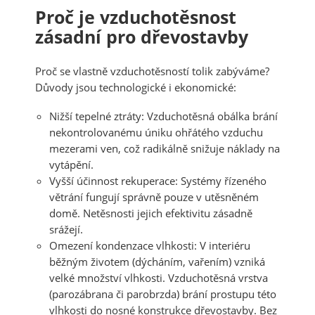
Proč je vzduchotěsnost
zásadní pro dřevostavby
Proč se vlastně vzduchotěsností tolik zabýváme?
Důvody jsou technologické i ekonomické:
Nižší tepelné ztráty:
Vzduchotěsná obálka brání
nekontrolovanému úniku ohřátého vzduchu
mezerami ven, což radikálně snižuje náklady na
vytápění.
Vyšší účinnost rekuperace:
Systémy řízeného
větrání fungují správně pouze v utěsněném
domě. Netěsnosti jejich efektivitu zásadně
srážejí.
Omezení kondenzace vlhkosti:
V interiéru
běžným životem (dýcháním, vařením) vzniká
velké množství vlhkosti. Vzduchotěsná vrstva
(parozábrana či parobrzda) brání prostupu této
vlhkosti do nosné konstrukce dřevostavby. Bez