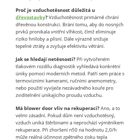
Proč je vzduchotěsnost důležitá u
dřevostavby
?
Vzduchotěsnost primárně chrání
dřevěnou konstrukci. Brání tomu, aby do nosných
prvků pronikala vnitřní vlhkost, čímž eliminuje
riziko hniloby a plísní. Dále výrazně snižuje
tepelné ztráty a zvyšuje efektivitu větrání.
Jak se hledají netěsnosti?
Při vytvořeném
tlakovém rozdílu diagnostik vyhledává konkrétní
úniky pomocí moderních metod. Patří sem práce s
termovizními kamerami, ručními anemometry,
nebo použití vyvíječe nezávadného kouře pro
zviditelnění unikajícího proudu vzduchu.
Má blower door vliv na rekuperaci?
Ano, a to
velmi zásadní. Pokud dům není vzduchotěsný,
vzduch uniká štěrbinami a neprochází výměníkem
rekuperace. Při zhoršení n50 na hodnotu 2,0/h
může reálná účinnost zpětného zisku tepla