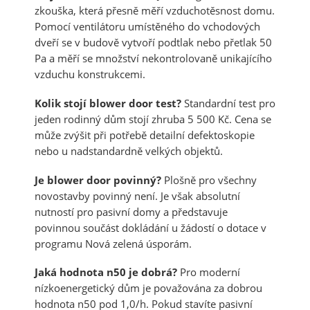
zkouška, která přesně měří vzduchotěsnost domu.
Pomocí ventilátoru umístěného do vchodových
dveří se v budově vytvoří podtlak nebo přetlak 50
Pa a měří se množství nekontrolovaně unikajícího
vzduchu konstrukcemi.
Kolik stojí blower door test?
Standardní test pro
jeden rodinný dům stojí zhruba 5 500 Kč. Cena se
může zvýšit při potřebě detailní defektoskopie
nebo u nadstandardně velkých objektů.
Je blower door povinný?
Plošně pro všechny
novostavby povinný není. Je však absolutní
nutností pro pasivní domy a představuje
povinnou součást dokládání u žádostí o dotace v
programu Nová zelená úsporám.
Jaká hodnota n50 je dobrá?
Pro moderní
nízkoenergetický dům je považována za dobrou
hodnota n50 pod 1,0/h. Pokud stavíte pasivní