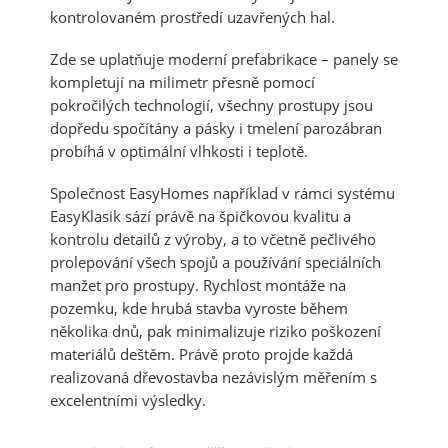
kontrolovaném prostředí uzavřených hal.
Zde se uplatňuje moderní prefabrikace – panely se
kompletují na milimetr přesně pomocí
pokročilých technologií, všechny prostupy jsou
dopředu spočítány a pásky i tmelení parozábran
probíhá v optimální vlhkosti i teplotě.
Společnost EasyHomes například v rámci systému
EasyKlasik sází právě na špičkovou kvalitu a
kontrolu detailů z výroby, a to včetně pečlivého
prolepování všech spojů a používání speciálních
manžet pro prostupy. Rychlost montáže na
pozemku, kde hrubá stavba vyroste během
několika dnů, pak minimalizuje riziko poškození
materiálů deštěm. Právě proto projde každá
realizovaná dřevostavba nezávislým měřením s
excelentními výsledky.