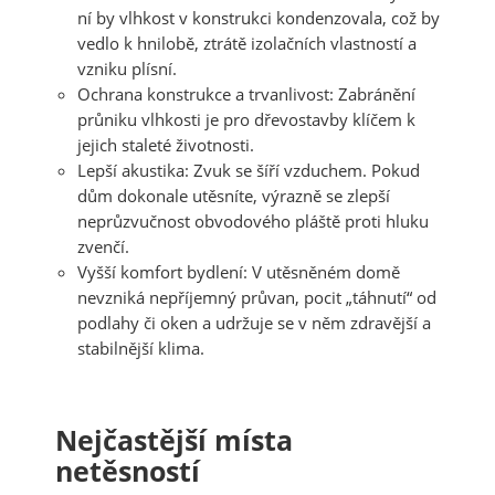
ní by vlhkost v konstrukci kondenzovala, což by
vedlo k hnilobě, ztrátě izolačních vlastností a
vzniku plísní.
Ochrana konstrukce a trvanlivost:
Zabránění
průniku vlhkosti je pro dřevostavby klíčem k
jejich staleté životnosti.
Lepší akustika:
Zvuk se šíří vzduchem. Pokud
dům dokonale utěsníte, výrazně se zlepší
neprůzvučnost obvodového pláště proti hluku
zvenčí.
Vyšší komfort bydlení:
V utěsněném domě
nevzniká nepříjemný průvan, pocit „táhnutí“ od
podlahy či oken a udržuje se v něm zdravější a
stabilnější klima.
Nejčastější místa
netěsností