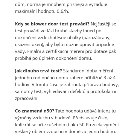
dům, norma je mnohem přísnější a vyžaduje
maximální hodnotu 0,6/h.
Kdy se blower door test provádí?
Nejčastěji se
test provádí ve fázi hrubé stavby ihned po
dokončení vzduchotěsné obálky (parozábrany,
osazení oken), aby bylo možné opravit případné
vady. Finální a certifikační měření pro dotace pak
probíhá po úplném dokončení domu.
Jak dlouho trvá test?
Standardní doba měření
jednoho rodinného domu zabere přibližně 3 až 4
hodiny. V tomto čase je zahrnuta příprava budovy,
samotný test, vyhledávání defektů a protokolární
zpracování.
Co znamená n50?
Tato hodnota udává intenzitu
výměny vzduchu v budově. Představuje číslo,
kolikrát se při zkušebním tlaku 50 Pa zcela vymění
veškerý objem vzduchu v domě za jednu hodinu.