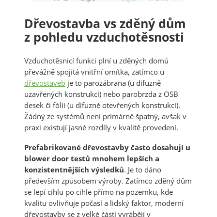
Dřevostavba vs zděný dům
z pohledu vzduchotěsnosti
Vzduchotěsnicí funkci plní u zděných domů
převážně spojitá vnitřní omítka, zatímco u
dřevostaveb
je to parozábrana (u difuzně
uzavřených konstrukcí) nebo parobrzda z OSB
desek či fólií (u difuzně otevřených konstrukcí).
Žádný ze systémů není primárně špatný, avšak v
praxi existují jasné rozdíly v kvalitě provedení.
Prefabrikované dřevostavby často dosahují u
blower door testů mnohem lepších a
konzistentnějších výsledků
. Je to dáno
především způsobem výroby. Zatímco zděný dům
se lepí cihlu po cihle přímo na pozemku, kde
kvalitu ovlivňuje počasí a lidský faktor, moderní
dřevostavby se z velké části vyrábějí v