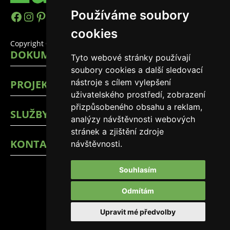
Používáme soubory
https://www.facebook.com/easyhomes
Instagram
Pinterest
YouTube
LinkedIn
TikTok
cookies
Copyright © 2026 EasyHomes
DOKUMENTY
Tyto webové stránky používají
soubory cookies a další sledovací
nástroje s cílem vylepšení
PROJEKTY
uživatelského prostředí, zobrazení
přizpůsobeného obsahu a reklam,
SLUŽBY
analýzy návštěvnosti webových
stránek a zjištění zdroje
KONTAKTY
návštěvnosti.
Souhlasím
Odmítám
Upravit mé předvolby