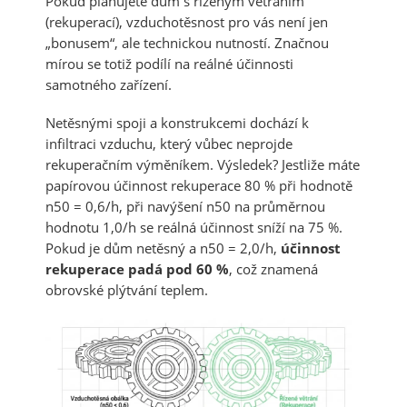
Pokud plánujete dům s řízeným větráním
(rekuperací), vzduchotěsnost pro vás není jen
„bonusem“, ale technickou nutností. Značnou
mírou se totiž podílí na reálné účinnosti
samotného zařízení.
Netěsnými spoji a konstrukcemi dochází k
infiltraci vzduchu, který vůbec neprojde
rekuperačním výměníkem. Výsledek? Jestliže máte
papírovou účinnost rekuperace 80 % při hodnotě
n50 = 0,6/h, při navýšení n50 na průměrnou
hodnotu 1,0/h se reálná účinnost sníží na 75 %.
Pokud je dům netěsný a n50 = 2,0/h,
účinnost
rekuperace padá pod 60 %
, což znamená
obrovské plýtvání teplem.