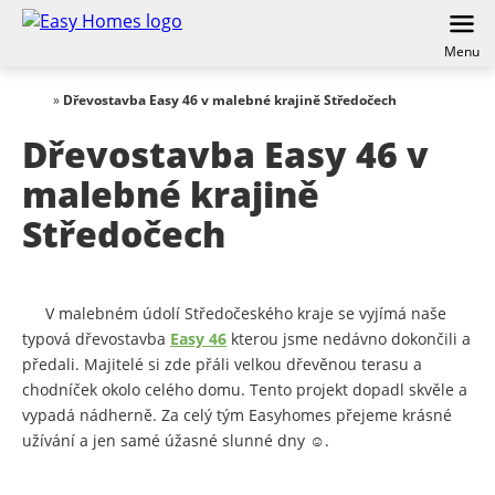
Menu
»
Dřevostavba Easy 46 v malebné krajině Středočech
Dřevostavba Easy 46 v
malebné krajině
Středočech
V malebném údolí Středočeského kraje se vyjímá naše
typová dřevostavba
Easy 46
kterou jsme nedávno dokončili a
předali. Majitelé si zde přáli velkou dřevěnou terasu a
chodníček okolo celého domu. Tento projekt dopadl skvěle a
vypadá nádherně. Za celý tým Easyhomes přejeme krásné
užívání a jen samé úžasné slunné dny ☺️.