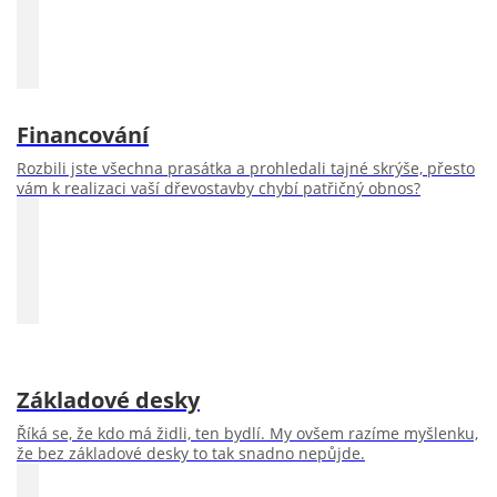
Financování
Rozbili jste všechna prasátka a prohledali tajné skrýše, přesto
vám k realizaci vaší dřevostavby chybí patřičný obnos?
Základové desky
Říká se, že kdo má židli, ten bydlí. My ovšem razíme myšlenku,
že bez základové desky to tak snadno nepůjde.