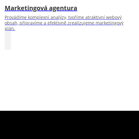
Marketingová agentura
Provádíme komplexní analýzy, tvoříme atraktivní webový
obsah, připravíme a efektivně zrealizujeme marketingový
plán.