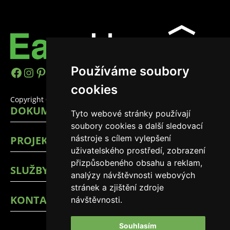
Používáme soubory
https://www.facebook.com/easyhomes
Instagram
Pinterest
YouTube
LinkedIn
TikTok
cookies
Copyright © 2026 EasyHomes
DOKUMENTY
Tyto webové stránky používají
soubory cookies a další sledovací
nástroje s cílem vylepšení
PROJEKTY
uživatelského prostředí, zobrazení
přizpůsobeného obsahu a reklam,
SLUŽBY
analýzy návštěvnosti webových
stránek a zjištění zdroje
KONTAKTY
návštěvnosti.
Souhlasím