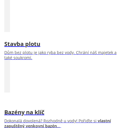
Stavba plotu
Dům bez plotu je jako ryba bez vody. Chrání náš majetek a
také soukromí.
Bazény na klíč
Dokonalá dovolená? Rozhodně u vody! Pořiďte si
vlastní
zapuštěný venkovní bazén
…