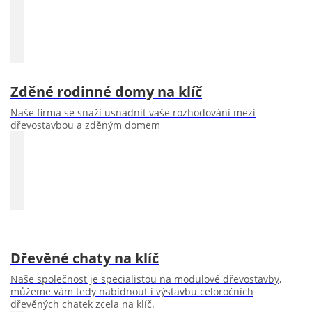
Zděné rodinné domy na klíč
Naše firma se snaží usnadnit vaše rozhodování mezi
dřevostavbou a zděným domem
Dřevěné chaty na klíč
Naše společnost je specialistou na modulové dřevostavby,
můžeme vám tedy nabídnout i výstavbu celoročních
dřevěných chatek zcela na klíč.