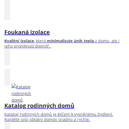
Foukaná izolace
Kvalitní izolace
, která
minimalizuje únik tepla
z domu, ale i
jeho proniknutí dovnitř.
Katalog rodinných domů
Katalog rodinných domů je klíčem k vysněnému bydlení.
Najděte svůj ideální domov snadno a rychle.