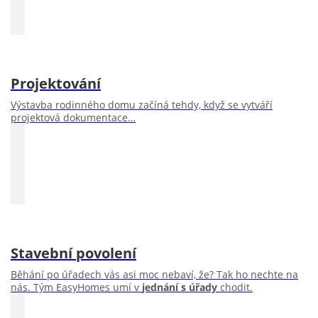
Projektování
Výstavba rodinného domu začíná tehdy, když se vytváří
projektová dokumentace…
Stavební povolení
Běhání po úřadech vás asi moc nebaví, že? Tak ho nechte na
nás. Tým EasyHomes umí v
jednání s úřady
chodit.