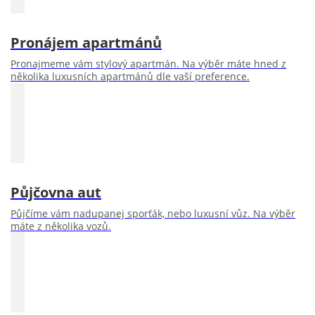
Pronájem apartmánů
Pronajmeme vám stylový apartmán. Na výběr máte hned z
několika luxusních apartmánů dle vaší preference.
Půjčovna aut
Půjčíme vám nadupanej sporťák, nebo luxusní vůz. Na výběr
máte z několika vozů.