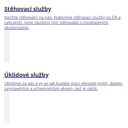
Stěhovací služby
Nechte stěhování na nás. Nabízíme stěhovací služby po ČR a
zahraničí. Jsme zkušený tým stěhováků s mnohaletými
zkušenostmi.
Úklidové služby
Uklidíme za vás a vy se tak budete moci věnovat jiným, daleko
zajímavějším a příjemnějším věcem, než je úklid.