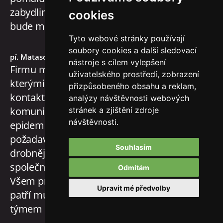
zabydlim úplně, i když jeden člověk mi tam
cookies
bude moc chybet.
Velké DĚKUJI
Tyto webové stránky používají
soubory cookies a další sledovací
pí. Matasová
nástroje s cílem vylepšení
Firmu mohu vřele doporučit. Se všemi, se
uživatelského prostředí, zobrazení
kterými jsem během výstavby přišel do
přizpůsobeného obsahu a reklam,
kontaktu, byla vždy bezproblémová
analýzy návštěvnosti webových
komunikace. (A to navzdory
stránek a zjištění zdroje
návštěvnosti.
epidemiologickým opatřením.) Žádný z
požadavků nebyl problém, a i když se
Souhlasím
drobnější komplikace vyskytly, vždy jsme
společně našli naprosto vyhovující řešení.
Odmítám
Všem profesím, podílejících se na stavbě,
Upravit mé předvolby
patří můj dík. Férová firma s profesionálním
týmem a velmi vstřícným jednáním.