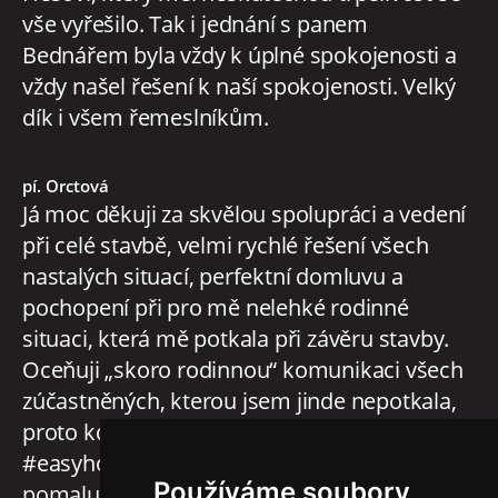
vše vyřešilo. Tak i jednání s panem
Bednářem byla vždy k úplné spokojenosti a
vždy našel řešení k naší spokojenosti. Velký
dík i všem řemeslníkům.
pí. Orctová
Já moc děkuji za skvělou spolupráci a vedení
při celé stavbě, velmi rychlé řešení všech
nastalých situací, perfektní domluvu a
pochopení při pro mě nelehké rodinné
situaci, která mě potkala při závěru stavby.
Oceňuji „skoro rodinnou“ komunikaci všech
zúčastněných, kterou jsem jinde nepotkala,
proto kdo se rozhoduje, ať se neváhá na
#easyhomes obrátit. Teď už domeček
Používáme soubory
pomalu zaplnuji a moc se těším, až se