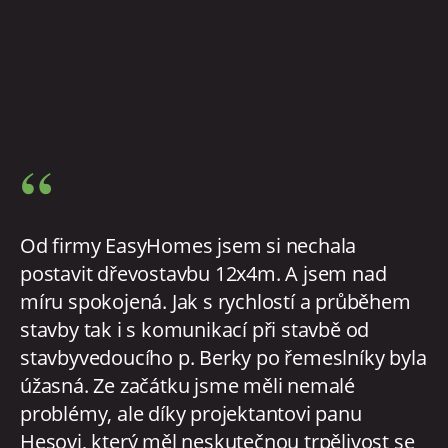
“
Od firmy EasyHomes jsem si nechala
postavit dřevostavbu 12x4m. A jsem nad
míru spokojená. Jak s rychlostí a průběhem
stavby tak i s komunikací při stavbě od
stavbyvedoucího p. Berky po řemeslníky byla
úžasná. Ze začátku jsme měli nemalé
problémy, ale díky projektantovi panu
Hesovi, který měl neskutečnou trpělivost se