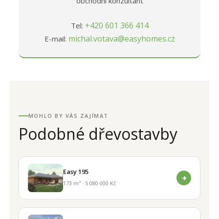
obchodní konzultant
+420 601 366 414
Tel:
michal.votava@easyhomes.cz
E-mail:
MOHLO BY VÁS ZAJÍMAT
Podobné dřevostavby
Easy 195
173 m² · 5 080 000 Kč