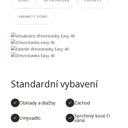
VIDEO
3D PROHLÍDKA
PŮDORYS
VARIANTY DOMU
Standardní vybavení
Obklady a dlažby
Záchod
Sprchový kout či
Umyvadlo
vana