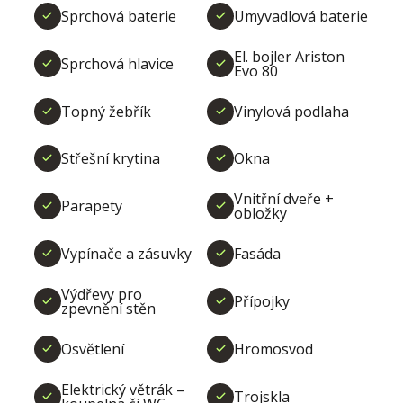
Sprchová baterie
Umyvadlová baterie
El. bojler Ariston
Sprchová hlavice
Evo 80
Topný žebřík
Vinylová podlaha
Střešní krytina
Okna
Vnitřní dveře +
Parapety
obložky
Vypínače a zásuvky
Fasáda
Výdřevy pro
Přípojky
zpevnění stěn
Osvětlení
Hromosvod
Elektrický větrák –
Trojskla