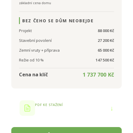
základní cena domu
BEZ ČEHO SE DŮM NEOBEJDE
Projekt
88 000 Kč
Stavební povolení
27 200 Kč
Zemní vruty + příprava
65 000 Kč
Režie od 10 %
147 500 Kč
1 737 700 Kč
Cena na klíč
PDF KE STAŽENÍ
↓
Produktový list