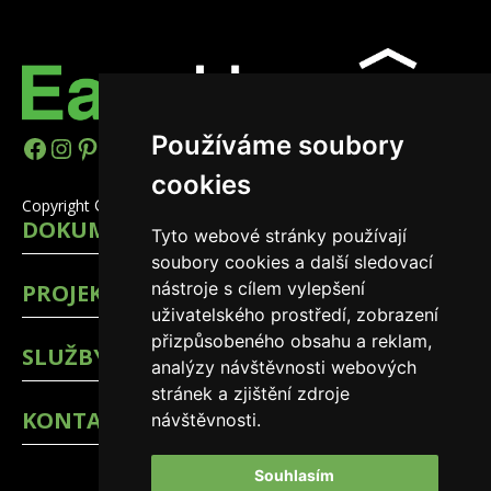
Používáme soubory
https://www.facebook.com/easyhomes
Instagram
Pinterest
YouTube
LinkedIn
TikTok
cookies
Copyright © 2026 EasyHomes
DOKUMENTY
Tyto webové stránky používají
soubory cookies a další sledovací
nástroje s cílem vylepšení
PROJEKTY
uživatelského prostředí, zobrazení
přizpůsobeného obsahu a reklam,
SLUŽBY
analýzy návštěvnosti webových
stránek a zjištění zdroje
KONTAKTY
návštěvnosti.
Souhlasím