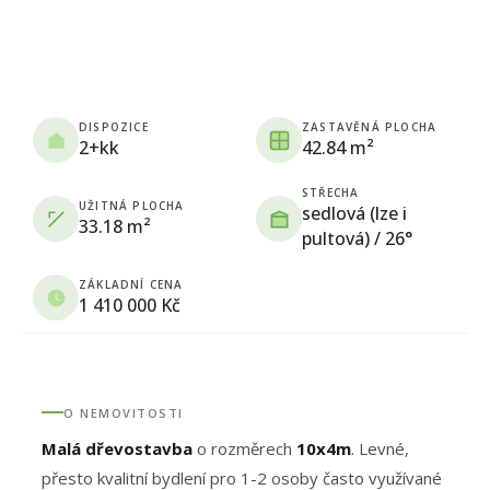
DISPOZICE
ZASTAVĚNÁ PLOCHA
2+kk
42.84 m²
STŘECHA
UŽITNÁ PLOCHA
sedlová (lze i
33.18 m²
pultová) / 26°
ZÁKLADNÍ CENA
1 410 000 Kč
O NEMOVITOSTI
Malá dřevostavba
o rozměrech
10x4m
. Levné,
přesto kvalitní bydlení pro 1-2 osoby často využívané