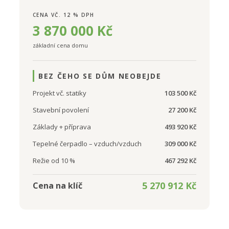
CENA VČ. 12 % DPH
3 870 000 Kč
základní cena domu
BEZ ČEHO SE DŮM NEOBEJDE
Projekt vč. statiky
103 500 Kč
Stavební povolení
27 200 Kč
Základy + příprava
493 920 Kč
Tepelné čerpadlo – vzduch/vzduch
309 000 Kč
Režie od 10 %
467 292 Kč
5 270 912 Kč
Cena na klíč