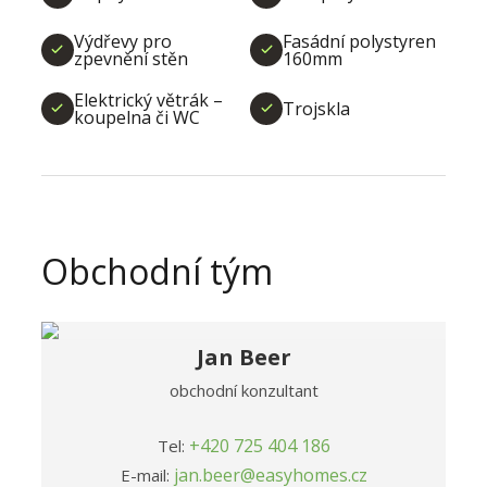
Výdřevy pro
Fasádní polystyren
zpevnění stěn
160mm
Elektrický větrák –
Trojskla
koupelna či WC
Obchodní tým
Jan Beer
obchodní konzultant
+420 725 404 186
Tel:
jan.beer@easyhomes.cz
E-mail: