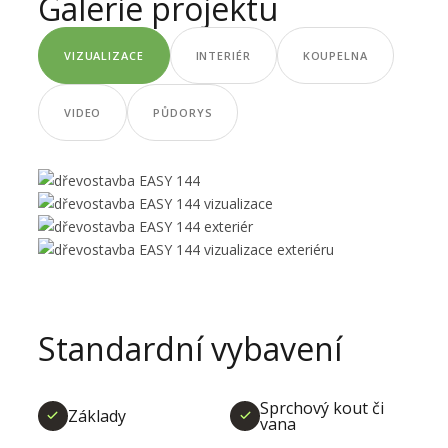
Galerie projektu
VIZUALIZACE
INTERIÉR
KOUPELNA
VIDEO
PŮDORYS
Standardní vybavení
Sprchový kout či
Základy
vana