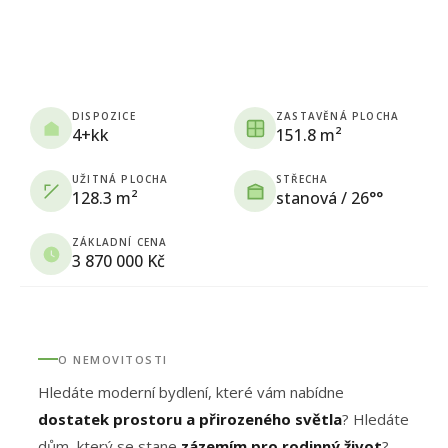
DISPOZICE
ZASTAVĚNÁ PLOCHA
4+kk
151.8 m²
UŽITNÁ PLOCHA
STŘECHA
128.3 m²
stanová / 26°°
ZÁKLADNÍ CENA
3 870 000 Kč
O NEMOVITOSTI
Hledáte moderní bydlení, které vám nabídne
dostatek prostoru a přirozeného světla
? Hledáte
dům, který se stane
zázemím pro rodinný život
?