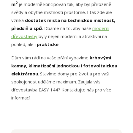
2
m
je moderně koncipován tak, aby byl přirozeně
světlý a obytné místnosti prostorné. I tak zde ale
vzniká
dostatek místa na technickou místnost,
předsíň a spíž
. Dbáme na to, aby naše
moderní
dřevostavby
byly nejen moderní a atraktivní na
pohled, ale i
praktické
.
Dům vám rádi na vaše přání vybavíme
krbovými
kamny, klimatizační jednotkou i fotovoltaickou
elektrárnou
. Stavíme domy pro život a pro vaši
spokojenost uděláme maximum. Zaujala vás
dřevostavba EASY 144? Kontaktujte nás pro více
informací.