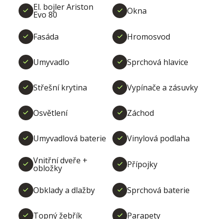
El. bojler Ariston
Okna
Evo 80
Fasáda
Hromosvod
Umyvadlo
Sprchová hlavice
Střešní krytina
Vypínače a zásuvky
Osvětlení
Záchod
Umyvadlová baterie
Vinylová podlaha
Vnitřní dveře +
Přípojky
obložky
Obklady a dlažby
Sprchová baterie
Topný žebřík
Parapety