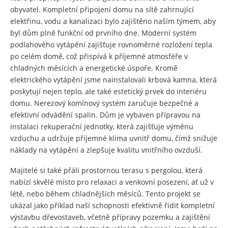
obyvatel. Kompletní připojení domu na sítě zahrnující
elektřinu, vodu a kanalizaci bylo zajištěno naším týmem, aby
byl dům plně funkční od prvního dne. Moderní systém
podlahového vytápění zajišťuje rovnoměrné rozložení tepla
po celém domě, což přispívá k příjemné atmosféře v
chladných měsících a energetické úspoře. Kromě
elektrického vytápění jsme nainstalovali krbová kamna, která
poskytují nejen teplo, ale také estetický prvek do interiéru
domu. Nerezový komínový systém zaručuje bezpečné a
efektivní odvádění spalin. Dům je vybaven přípravou na
instalaci rekuperační jednotky, která zajišťuje výměnu
vzduchu a udržuje příjemné klima uvnitř domu, čímž snižuje
náklady na vytápění a zlepšuje kvalitu vnitřního ovzduší.
Majitelé si také přáli prostornou terasu s pergolou, která
nabízí skvělé místo pro relaxaci a venkovní posezení, ať už v
létě, nebo během chladnějších měsíců. Tento projekt se
ukázal jako příklad naší schopnosti efektivně řídit kompletní
výstavbu dřevostaveb, včetně přípravy pozemku a zajištění