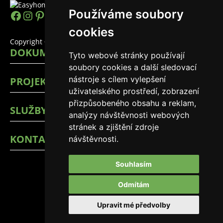
Používáme soubory
https://www.facebook.com/easyhomes
Instagram
Pinterest
YouTube
LinkedIn
TikTok
cookies
Copyright © 2026 EasyHomes
DOKUMENTY
Tyto webové stránky používají
soubory cookies a další sledovací
nástroje s cílem vylepšení
PROJEKTY
uživatelského prostředí, zobrazení
přizpůsobeného obsahu a reklam,
SLUŽBY
analýzy návštěvnosti webových
stránek a zjištění zdroje
KONTAKTY
návštěvnosti.
Souhlasím
Odmítám
Upravit mé předvolby