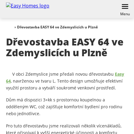
Menu
»
Dřevostavba EASY 64 ve Zdemyslicích u Plzně
Dřevostavba EASY 64 ve
Zdemyslicích u Plzně
V obci Zdemyslice jsme předali novou dřevostavbu
Easy
64
, navrženou ve tvaru L. Tento design umožňuje efektivní
využití prostoru a vytváří soukromé venkovní prostředí.
Dům má dispozici 3+kk s prostornou koupelnou a
odděleným WC, což zajišťuje komfortní bydlení pro rodinu
nebo jednotlivce.
Pro tuto dřevostavbu jsme realizovali několik vícenákladů,
které přispívají k vyšší energetické účinnosti a komfortu