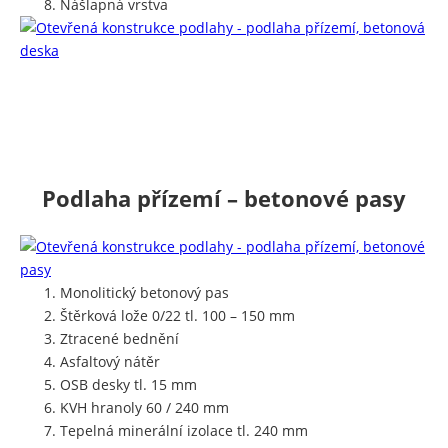
Nášlapná vrstva
Podlaha přízemí – betonové pasy
Monolitický betonový pas
Štěrková lože 0/22 tl. 100 – 150 mm
Ztracené bednění
Asfaltový nátěr
OSB desky tl. 15 mm
KVH hranoly 60 / 240 mm
Tepelná minerální izolace tl. 240 mm