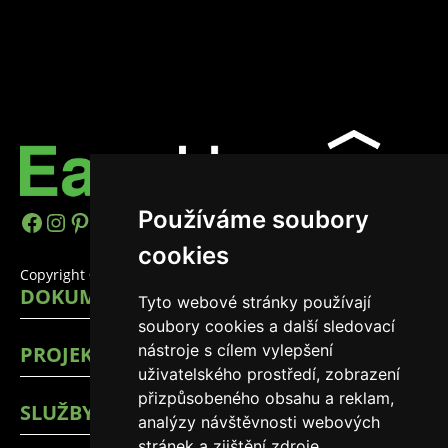
Používáme soubory
h
I
P
Y
L
T
cookies
t
n
i
o
i
i
Copyright © 2026 EasyHomes
DOKUMENTY
Tyto webové stránky používají
t
s
n
u
n
k
soubory cookies a další sledovací
p
t
t
T
k
T
nástroje s cílem vylepšení
PROJEKTY
s
a
e
u
e
o
uživatelského prostředí, zobrazení
přizpůsobeného obsahu a reklam,
:
g
r
b
d
k
SLUŽBY
analýzy návštěvnosti webových
stránek a zjištění zdroje