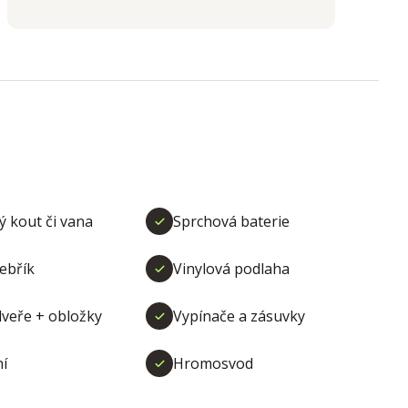
ý kout či vana
Sprchová baterie
ebřík
Vinylová podlaha
dveře + obložky
Vypínače a zásuvky
ní
Hromosvod