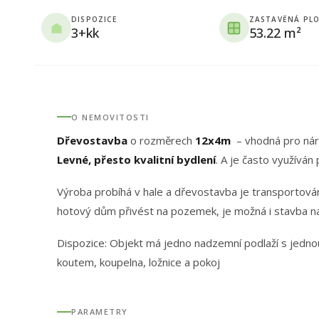
DISPOZICE
ZASTAVĚNÁ PL
3+kk
53.22 m²
O NEMOVITOSTI
Dřevostavba
o rozměrech
12x4m
– vhodná pro náro
Levné, přesto kvalitní bydlení
. A je často využíván p
Výroba probíhá v hale a dřevostavba je transportov
hotový dům přivést na pozemek, je možná i stavba na
Dispozice: Objekt má jedno nadzemní podlaží s jedno
koutem, koupelna, ložnice a pokoj
PARAMETRY