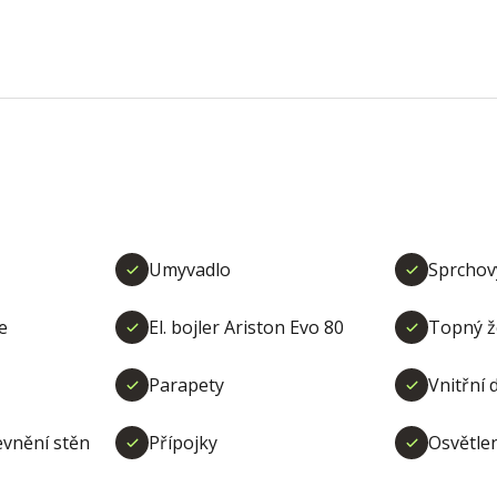
Umyvadlo
Sprchov
e
El. bojler Ariston Evo 80
Topný ž
Parapety
Vnitřní 
evnění stěn
Přípojky
Osvětle