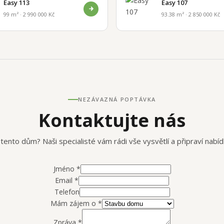
Easy 113
Easy 107
99 m² · 2 990 000 Kč
93.38 m² · 2 850 000 Kč
NEZÁVAZNÁ POPTÁVKA
Kontaktujte nás
 tento dům? Naši specialisté vám rádi vše vysvětlí a připraví nabíd
Jméno
*
Email
*
Telefon
Mám zájem o
*
Zpráva
*