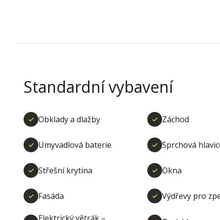
Standardní vybavení
Obklady a dlažby
Záchod
Umyvadlová baterie
Sprchová hlavic
Střešní krytina
Okna
Fasáda
Výdřevy pro zp
Elektrický větrák –