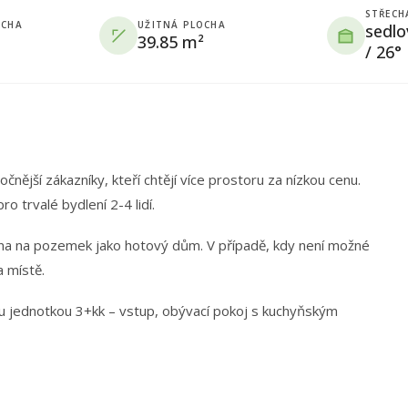
STŘECH
OCHA
UŽITNÁ PLOCHA
sedlo
39.85 m²
/ 26°
čnější zákazníky, kteří chtějí více prostoru za nízkou cenu.
ro trvalé bydlení 2-4 lidí.
ána na pozemek jako hotový dům.
V případě, kdy není možné
 místě.
u jednotkou 3+kk – vstup, obývací pokoj s kuchyňským