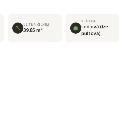
STŘECHA
UŽITNÁ CELKEM
sedlová (lze i
39.85 m²
pultová)