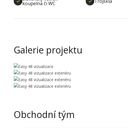
Trojskla
koupelna či WC
Galerie projektu
Obchodní tým