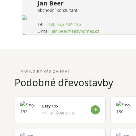
Jan Beer
obchodní konzultant
Tel:
+420 725 404 186
E-mail:
jan.beer@easyhomes.cz
MOHLO BY VÁS ZAJÍMAT
Podobné dřevostavby
Easy 195
173 m² · 5 080 000 Kč