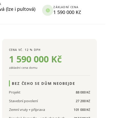
A
ZÁKLADNÍ CENA
vá (lze i pultová)
1 590 000 Kč
CENA VČ. 12 % DPH
1 590 000 Kč
základní cena domu
BEZ ČEHO SE DŮM NEOBEJDE
Projekt
88 000 Kč
Stavební povolení
27 200 Kč
Zemní vruty + příprava
101 000 Kč