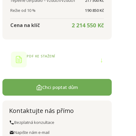
Tepelné čerpadlo – vzduch/vzduch
217 500 Kč
Režie od 10 %
190 850 Kč
2 214 550 Kč
Cena na klíč
PDF KE STAŽENÍ
↓
Produktový list
Chci poptat dům
Kontaktujte nás přímo
Bezplatná konzultace
Napište nám e-mail