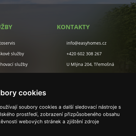
UŽBY
KONTAKTY
toservis
info@easyhomes.cz
škové služby
+420 602 308 267
ěhovací služby
U Mlýna 204, Třemošná
lidové služby
Studentská 55A, Plzeň
rketingová agentura
bory cookies
užívají soubory cookies a další sledovací nástroje s
elského prostředí, zobrazení přizpůsobeného obsahu
těvnosti webových stránek a zjištění zdroje