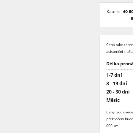
Kauce:
40 0
Cena také zahrnu
asistenční služ
Délka pron
1-7 dní
8 - 19 dní
20 - 30 dní
Měsíc
Ceny jsou uvede
překročení bude
000 km.