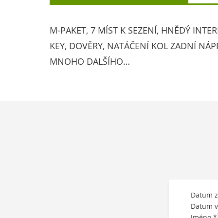
M-PAKET, 7 MÍST K SEZENÍ, HNĚDÝ INTE
KEY, DOVĚRY, NATÁČENÍ KOL ZADNÍ NÁP
MNOHO DALŠÍHO…
Datum z
Datum v
Jméno
*