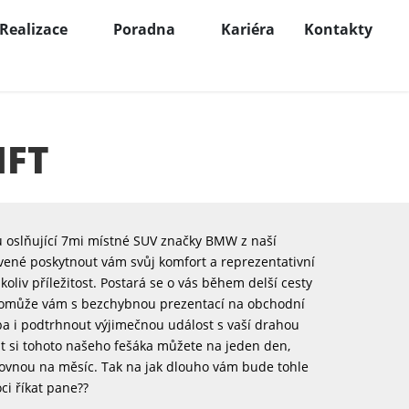
Realizace
Poradna
Kariéra
Kontakty
IFT
u oslňující 7mi místné SUV značky BMW z naší
avené poskytnout vám svůj komfort a reprezentativní
koliv příležitost. Postará se o vás během delší cesty
pomůže vám s bezchybnou prezentací na obchodní
ba i podtrhnout výjimečnou událost s vaší drahou
it si tohoto našeho fešáka můžete na jeden den,
 rovnou na měsíc. Tak na jak dlouho vám bude tohle
i říkat pane??