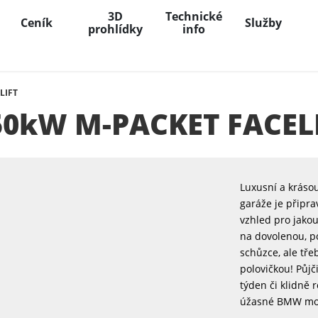
3D
Technické
Ceník
Služby
prohlídky
info
LIFT
50kW M-PACKET FACEL
Luxusní a kráso
garáže je připr
vzhled pro jakou
na dovolenou, 
schůzce, ale tře
polovičkou! Půjč
týden či klidně
úžasné BMW moc