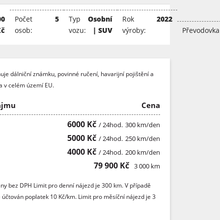
00
Počet
5
Typ
Osobní
Rok
2022
Kč
osob:
vozu:
| SUV
výroby:
Převodovka
je dálniční známku, povinné ručení, havarijní pojištění a
ba v celém území EU.
ájmu
Cena
6000 Kč
/ 24hod.
300 km/den
5000 Kč
/ 24hod.
250 km/den
4000 Kč
/ 24hod.
200 km/den
79 900 Kč
3 000 km
ny bez DPH Limit pro denní nájezd je 300 km. V případě
 účtován poplatek 10 Kč/km. Limit pro měsíční nájezd je 3