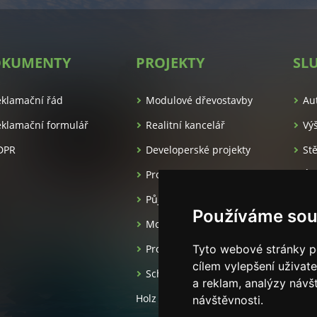
KUMENTY
PROJEKTY
SL
es.cz/
eklamační řád
Modulové dřevostavby
Au
klamační formulář
Realitní kancelář
Vý
DPR
Developerské projekty
St
Pronájem apartmánů
Úk
Půjčovna luxusních aut
Ma
Používáme sou
Moderní dřevostavby
Projekční kancelář
Tyto webové stránky po
cílem vylepšení uživat
Schlüsselfertige häuser aus
a reklam, analýzy návš
Holz
návštěvnosti.