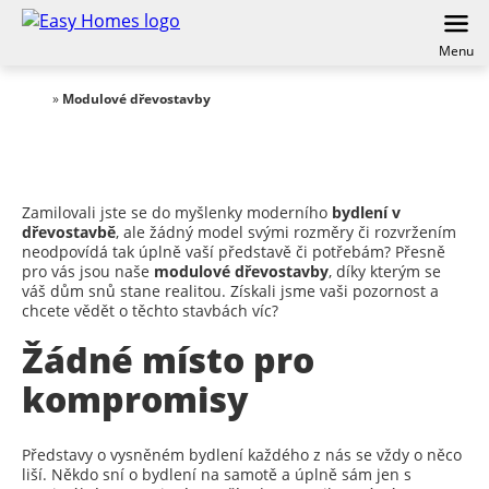
Menu
»
Modulové dřevostavby
Zamilovali jste se do myšlenky moderního
bydlení v
dřevostavbě
, ale žádný model svými rozměry či rozvržením
neodpovídá tak úplně vaší představě či potřebám? Přesně
pro vás jsou naše
modulové dřevostavby
, díky kterým se
váš dům snů stane realitou. Získali jsme vaši pozornost a
chcete vědět o těchto stavbách víc?
Žádné místo pro
kompromisy
Představy o vysněném bydlení každého z nás se vždy o něco
liší. Někdo sní o bydlení na samotě a úplně sám jen s