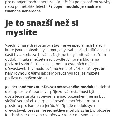
pro napojení rozhodnete za pár měsíců po dokončení stavby
nebo po několika letech.
Připojení modulu je snadné a
finančně nenáročné
.
Je to snazší než si
myslíte
Všechny naše dřevostavby
stavíme ve speciálních halách
,
které jsou uzpůsobeny k tomu, aby kvalita všech dílů a jejich
částí byla zcela zachována. Nejsme tedy limitováni ročním
obdobím, takže můžete začít bydlet v novém klidně na
podzim i v zimě. Tak jako je tomu u ostatních našich
dřevostaveb, i ty modulové můžeme přivézt z naší
výrobní
haly rovnou k vám
! Jak celý převoz vypadá, se můžete
podívat na našem videu.
Jedinou
podmínkou převozu
sestaveného modulu
je dobrá
dostupnost vaší parcely – příjezdová cesta musí být
dostatečně široká i zpevněná a nad pozemkem nesmí být
složité vedení el. energie. Zároveň je potřeba dostatek
prostoru pro kamion a jeřáb. V případě modulových
dřevostaveb
převážíme jednotlivé moduly zvlášť
, protože je
jejich převoz omezen rozměry 4,3 x 12,3 m. Moduly jsou