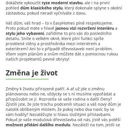
dokážete vykouzlit
ryze moderní stavbu
, ale i na první
pohled
dům klasického stylu
, který dokonale splyne s okolní
zástavbou, pokud neradi vyčníváte z davu.
Váš dům, váš hrad – to v EasyHomes plně respektujeme.
Proto pokud máte v hlavě
jasnou vizi rozvržení
interiéru
a
stylu jeho vybavení
, zařídíme to pro vás do posledního
detailu. Sníte o velkém okně, které plní funkci spíše
prosklené stěny a prostředníka mezi interiérem a
exteriérem? Ani to v případě dřevostaveb není problém.
Všem svým plánům a snům můžete dát s pomocnou rukou
našich projektantů pevné obrysy!
Změna je život
Změny k životu přirozeně patří. A ať už jde o změnu
plánovanou nebo ne, vždycky se s ní musíme vypořádat a
přizpůsobit se jí. Rozrostla se vaše rodina o další členy?
Zjistili jste, že jste trochu podcenili situaci a váš nový dům je
natolik oblíbeným místem, že pokoj nebo dva navíc by se
vám hodily? Nezatěžujte si hlavu složitými přístavbami.
Pokud je vaše modulová dřevostavba od nás, jistě vás potěší
možnost přidání dalšího modulu
. Nezáleží na tom, jestli se