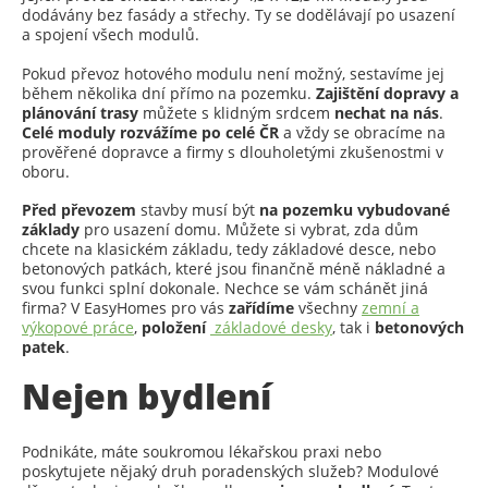
dodávány bez fasády a střechy. Ty se dodělávají po usazení
a spojení všech modulů.
Pokud převoz hotového modulu není možný, sestavíme jej
během několika dní přímo na pozemku.
Zajištění dopravy a
plánování trasy
můžete s klidným srdcem
nechat na nás
.
Celé moduly rozvážíme po celé ČR
a vždy se obracíme na
prověřené dopravce a firmy s dlouholetými zkušenostmi v
oboru.
Před převozem
stavby musí být
na pozemku vybudované
základy
pro usazení domu. Můžete si vybrat, zda dům
chcete na klasickém základu, tedy základové desce, nebo
betonových patkách, které jsou finančně méně nákladné a
svou funkci splní dokonale. Nechce se vám schánět jiná
firma? V EasyHomes pro vás
zařídíme
všechny
zemní a
výkopové práce
,
položení
základové desky
, tak i
betonových
patek
.
Nejen bydlení
Podnikáte, máte soukromou lékařskou praxi nebo
poskytujete nějaký druh poradenských služeb? Modulové