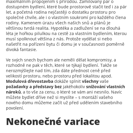
maximálním propojením s přírodou. Zamilovaný pár o
dostupném bydlení, které bude prostorově stačit teď i za pár
let, a početná rodina nejčastěji o dostatku prostoru pro
společné chvíle, ale i o vlastním soukromí pro každého člena
rodiny. Kamenem úrazu všech našich snů a plánů je
většinou tvrdá realita. Hypotéka a zadlužení se na dlouhá
léta je hořkou pilulkou na cestě za vlastním bydlením, kterou
musí spolknout většina z nás. Protože vydělat si nebo
našetřit na pořízení bytu či domu je v současnosti poměrně
divoká fantasie.
Ve svých snech bychom ale neměli dělat kompromisy, a
rozhodně ne pak v těch, které se týkají bydlení. Takže se
nerozmýšlejte nad tím, zda dáte přednost ceně před
velikostí prostoru, nebo prostoru před lokalitou apod.
Modulová dřevostavba
dokáže splnit
všechny
vaše
požadavky a představy bez
jakéhokoliv
snižování vlastních
nároků
, a to vše za cenu, o které se vám ani nesnilo. Navíc
můžete bydlet dříve než si myslíte – s montáží vašeho
nového domu můžeme začít už před udělením stavebního
povolení.
Nekonečné variace