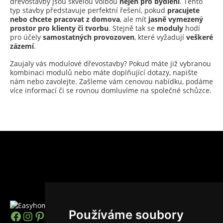
dřevostavby jsou skvělou volbou
nejen pro bydlení
. Tento
typ stavby představuje perfektní řešení, pokud
pracujete
nebo chcete pracovat z domova
, ale mít
jasně vymezený
prostor pro klienty či tvorbu
. Stejně tak se
moduly
hodí
pro účely
samostatných provozoven
, které vyžadují
veškeré
zázemí
.
Zaujaly vás modulové dřevostavby? Pokud máte již vybranou
kombinaci modulů nebo máte doplňující dotazy, napište
nám nebo zavolejte. Zašleme vám cenovou nabídku, podáme
více informací či se rovnou domluvíme na společné schůzce.
Používáme soubory