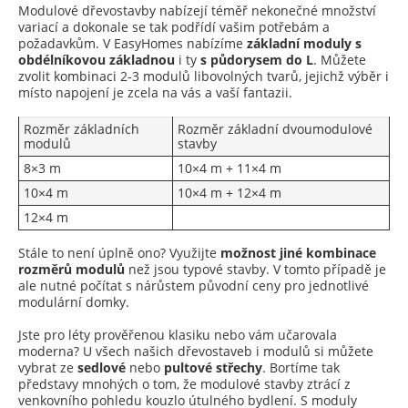
Modulové dřevostavby nabízejí téměř nekonečné množství
variací a dokonale se tak podřídí vašim potřebám a
požadavkům. V EasyHomes nabízíme
základní moduly s
obdélníkovou základnou
i ty
s půdorysem do L
. Můžete
zvolit kombinaci 2-3 modulů libovolných tvarů, jejichž výběr i
místo napojení je zcela na vás a vaší fantazii.
Rozměr základních
Rozměr základní dvoumodulové
modulů
stavby
8×3 m
10×4 m + 11×4 m
10×4 m
10×4 m + 12×4 m
12×4 m
Stále to není úplně ono? Využijte
možnost jiné kombinace
rozměrů modulů
než jsou typové stavby. V tomto případě je
ale nutné počítat s nárůstem původní ceny pro jednotlivé
modulární domky.
Jste pro léty prověřenou klasiku nebo vám učarovala
moderna? U všech našich dřevostaveb i modulů si můžete
vybrat ze
sedlové
nebo
pultové střechy
. Bortíme tak
představy mnohých o tom, že modulové stavby ztrácí z
venkovního pohledu kouzlo útulného bydlení. S moduly