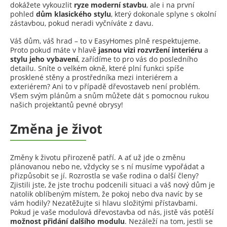
dokážete vykouzlit
ryze moderní stavbu
, ale i na první
pohled
dům klasického stylu
, který dokonale splyne s okolní
zástavbou, pokud neradi vyčníváte z davu.
Váš dům, váš hrad – to v EasyHomes plně respektujeme.
Proto pokud máte v hlavě
jasnou vizi rozvržení
interiéru
a
stylu jeho vybavení
, zařídíme to pro vás do posledního
detailu. Sníte o velkém okně, které plní funkci spíše
prosklené stěny a prostředníka mezi interiérem a
exteriérem? Ani to v případě dřevostaveb není problém.
Všem svým plánům a snům můžete dát s pomocnou rukou
našich projektantů pevné obrysy!
Změna je život
Změny k životu přirozeně patří. A ať už jde o změnu
plánovanou nebo ne, vždycky se s ní musíme vypořádat a
přizpůsobit se jí. Rozrostla se vaše rodina o další členy?
Zjistili jste, že jste trochu podcenili situaci a váš nový dům je
natolik oblíbeným místem, že pokoj nebo dva navíc by se
vám hodily? Nezatěžujte si hlavu složitými přístavbami.
Pokud je vaše modulová dřevostavba od nás, jistě vás potěší
možnost přidání dalšího modulu
. Nezáleží na tom, jestli se