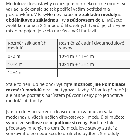
Modulové dřevostavby nabízejí téměř nekonečné množství
variací a dokonale se tak podřídí vašim potřebám a
požadavkům. V EasyHomes nabízíme
základní moduly s
obdélníkovou základnou
i ty
s půdorysem do L
. Můžete
zvolit kombinaci 2-3 modulů libovolných tvarů, jejichž výběr i
místo napojení je zcela na vás a vaší fantazii.
Rozměr základních
Rozměr základní dvoumodulové
modulů
stavby
8×3 m
10×4 m + 11×4 m
10×4 m
10×4 m + 12×4 m
12×4 m
Stále to není úplně ono? Využijte
možnost jiné kombinace
rozměrů modulů
než jsou typové stavby. V tomto případě je
ale nutné počítat s nárůstem původní ceny pro jednotlivé
modulární domky.
Jste pro léty prověřenou klasiku nebo vám učarovala
moderna? U všech našich dřevostaveb i modulů si můžete
vybrat ze
sedlové
nebo
pultové střechy
. Bortíme tak
představy mnohých o tom, že modulové stavby ztrácí z
venkovního pohledu kouzlo útulného bydlení. S moduly