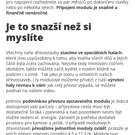
pro napojení rozhodnete za pár měsíců po dokončení stavby
nebo po několika letech.
Připojení modulu je snadné a
finančně nenáročné
.
Je to snazší než si
myslíte
Všechny naše dřevostavby
stavíme ve speciálních halách
,
které jsou uzpůsobeny k tomu, aby kvalita všech dílů a jejich
částí byla zcela zachována. Nejsme tedy limitováni ročním
obdobím, takže můžete začít bydlet v novém klidně na
podzim i v zimě. Tak jako je tomu u ostatních našich
dřevostaveb, i ty modulové můžeme přivézt z naší
výrobní
haly rovnou k vám
! Jak celý převoz vypadá, se můžete
podívat na našem videu.
Jedinou
podmínkou převozu
sestaveného modulu
je dobrá
dostupnost vaší parcely – příjezdová cesta musí být
dostatečně široká i zpevněná a nad pozemkem nesmí být
složité vedení el. energie. Zároveň je potřeba dostatek
prostoru pro kamion a jeřáb. V případě modulových
dřevostaveb
převážíme jednotlivé moduly zvlášť
, protože je
jejich převoz omezen rozměry 4,3 x 12,3 m. Moduly jsou