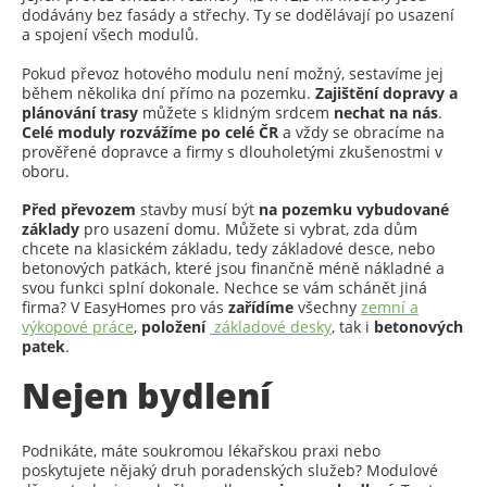
dodávány bez fasády a střechy. Ty se dodělávají po usazení
a spojení všech modulů.
Pokud převoz hotového modulu není možný, sestavíme jej
během několika dní přímo na pozemku.
Zajištění dopravy a
plánování trasy
můžete s klidným srdcem
nechat na nás
.
Celé moduly rozvážíme po celé ČR
a vždy se obracíme na
prověřené dopravce a firmy s dlouholetými zkušenostmi v
oboru.
Před převozem
stavby musí být
na pozemku vybudované
základy
pro usazení domu. Můžete si vybrat, zda dům
chcete na klasickém základu, tedy základové desce, nebo
betonových patkách, které jsou finančně méně nákladné a
svou funkci splní dokonale. Nechce se vám schánět jiná
firma? V EasyHomes pro vás
zařídíme
všechny
zemní a
výkopové práce
,
položení
základové desky
, tak i
betonových
patek
.
Nejen bydlení
Podnikáte, máte soukromou lékařskou praxi nebo
poskytujete nějaký druh poradenských služeb? Modulové