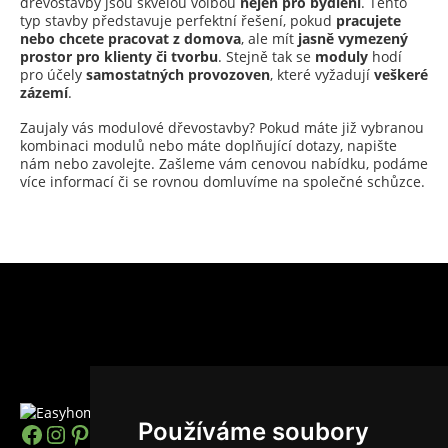
dřevostavby jsou skvělou volbou
nejen pro bydlení
. Tento
typ stavby představuje perfektní řešení, pokud
pracujete
nebo chcete pracovat z domova
, ale mít
jasně vymezený
prostor pro klienty či tvorbu
. Stejně tak se
moduly
hodí
pro účely
samostatných provozoven
, které vyžadují
veškeré
zázemí
.
Zaujaly vás modulové dřevostavby? Pokud máte již vybranou
kombinaci modulů nebo máte doplňující dotazy, napište
nám nebo zavolejte. Zašleme vám cenovou nabídku, podáme
více informací či se rovnou domluvíme na společné schůzce.
Používáme soubory