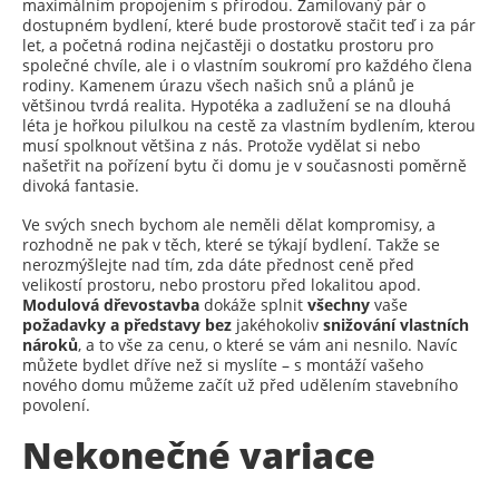
maximálním propojením s přírodou. Zamilovaný pár o
dostupném bydlení, které bude prostorově stačit teď i za pár
let, a početná rodina nejčastěji o dostatku prostoru pro
společné chvíle, ale i o vlastním soukromí pro každého člena
rodiny. Kamenem úrazu všech našich snů a plánů je
většinou tvrdá realita. Hypotéka a zadlužení se na dlouhá
léta je hořkou pilulkou na cestě za vlastním bydlením, kterou
musí spolknout většina z nás. Protože vydělat si nebo
našetřit na pořízení bytu či domu je v současnosti poměrně
divoká fantasie.
Ve svých snech bychom ale neměli dělat kompromisy, a
rozhodně ne pak v těch, které se týkají bydlení. Takže se
nerozmýšlejte nad tím, zda dáte přednost ceně před
velikostí prostoru, nebo prostoru před lokalitou apod.
Modulová dřevostavba
dokáže splnit
všechny
vaše
požadavky a představy bez
jakéhokoliv
snižování vlastních
nároků
, a to vše za cenu, o které se vám ani nesnilo. Navíc
můžete bydlet dříve než si myslíte – s montáží vašeho
nového domu můžeme začít už před udělením stavebního
povolení.
Nekonečné variace