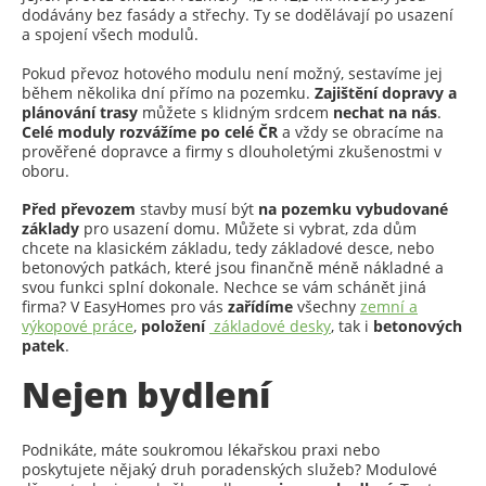
dodávány bez fasády a střechy. Ty se dodělávají po usazení
a spojení všech modulů.
Pokud převoz hotového modulu není možný, sestavíme jej
během několika dní přímo na pozemku.
Zajištění dopravy a
plánování trasy
můžete s klidným srdcem
nechat na nás
.
Celé moduly rozvážíme po celé ČR
a vždy se obracíme na
prověřené dopravce a firmy s dlouholetými zkušenostmi v
oboru.
Před převozem
stavby musí být
na pozemku vybudované
základy
pro usazení domu. Můžete si vybrat, zda dům
chcete na klasickém základu, tedy základové desce, nebo
betonových patkách, které jsou finančně méně nákladné a
svou funkci splní dokonale. Nechce se vám schánět jiná
firma? V EasyHomes pro vás
zařídíme
všechny
zemní a
výkopové práce
,
položení
základové desky
, tak i
betonových
patek
.
Nejen bydlení
Podnikáte, máte soukromou lékařskou praxi nebo
poskytujete nějaký druh poradenských služeb? Modulové