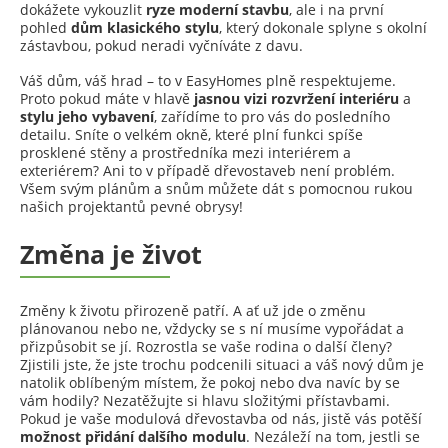
dokážete vykouzlit
ryze moderní stavbu
, ale i na první
pohled
dům klasického stylu
, který dokonale splyne s okolní
zástavbou, pokud neradi vyčníváte z davu.
Váš dům, váš hrad – to v EasyHomes plně respektujeme.
Proto pokud máte v hlavě
jasnou vizi rozvržení
interiéru
a
stylu jeho vybavení
, zařídíme to pro vás do posledního
detailu. Sníte o velkém okně, které plní funkci spíše
prosklené stěny a prostředníka mezi interiérem a
exteriérem? Ani to v případě dřevostaveb není problém.
Všem svým plánům a snům můžete dát s pomocnou rukou
našich projektantů pevné obrysy!
Změna je život
Změny k životu přirozeně patří. A ať už jde o změnu
plánovanou nebo ne, vždycky se s ní musíme vypořádat a
přizpůsobit se jí. Rozrostla se vaše rodina o další členy?
Zjistili jste, že jste trochu podcenili situaci a váš nový dům je
natolik oblíbeným místem, že pokoj nebo dva navíc by se
vám hodily? Nezatěžujte si hlavu složitými přístavbami.
Pokud je vaše modulová dřevostavba od nás, jistě vás potěší
možnost přidání dalšího modulu
. Nezáleží na tom, jestli se