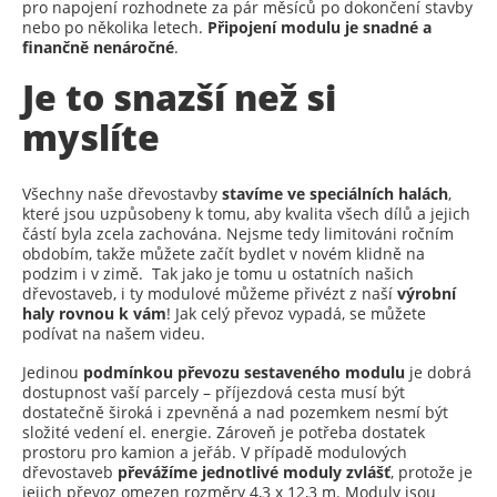
pro napojení rozhodnete za pár měsíců po dokončení stavby
nebo po několika letech.
Připojení modulu je snadné a
finančně nenáročné
.
Je to snazší než si
myslíte
Všechny naše dřevostavby
stavíme ve speciálních halách
,
které jsou uzpůsobeny k tomu, aby kvalita všech dílů a jejich
částí byla zcela zachována. Nejsme tedy limitováni ročním
obdobím, takže můžete začít bydlet v novém klidně na
podzim i v zimě. Tak jako je tomu u ostatních našich
dřevostaveb, i ty modulové můžeme přivézt z naší
výrobní
haly rovnou k vám
! Jak celý převoz vypadá, se můžete
podívat na našem videu.
Jedinou
podmínkou převozu
sestaveného modulu
je dobrá
dostupnost vaší parcely – příjezdová cesta musí být
dostatečně široká i zpevněná a nad pozemkem nesmí být
složité vedení el. energie. Zároveň je potřeba dostatek
prostoru pro kamion a jeřáb. V případě modulových
dřevostaveb
převážíme jednotlivé moduly zvlášť
, protože je
jejich převoz omezen rozměry 4,3 x 12,3 m. Moduly jsou