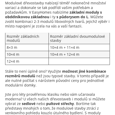
Modulové dřevostavby nabízejí téměř nekonečné množství
variací a dokonale se tak podřídí vašim potřebám a
požadavkům. V EasyHomes nabízíme
základní moduly s
obdélníkovou základnou
i ty
s půdorysem do L
. Můžete
zvolit kombinaci 2-3 modulů libovolných tvarů, jejichž výběr i
místo napojení je zcela na vás a vaší fantazii.
Rozměr základních
Rozměr základní dvoumodulové
modulů
stavby
8×3 m
10×4 m + 11×4 m
10×4 m
10×4 m + 12×4 m
12×4 m
Stále to není úplně ono? Využijte
možnost jiné kombinace
rozměrů modulů
než jsou typové stavby. V tomto případě je
ale nutné počítat s nárůstem původní ceny pro jednotlivé
modulární domky.
Jste pro léty prověřenou klasiku nebo vám učarovala
moderna? U všech našich dřevostaveb i modulů si můžete
vybrat ze
sedlové
nebo
pultové střechy
. Bortíme tak
představy mnohých o tom, že modulové stavby ztrácí z
venkovního pohledu kouzlo útulného bydlení. S moduly