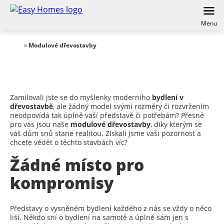
Menu
»
Modulové dřevostavby
Zamilovali jste se do myšlenky moderního
bydlení v
dřevostavbě
, ale žádný model svými rozměry či rozvržením
neodpovídá tak úplně vaší představě či potřebám? Přesně
pro vás jsou naše
modulové dřevostavby
, díky kterým se
váš dům snů stane realitou. Získali jsme vaši pozornost a
chcete vědět o těchto stavbách víc?
Žádné místo pro
kompromisy
Představy o vysněném bydlení každého z nás se vždy o něco
liší. Někdo sní o bydlení na samotě a úplně sám jen s