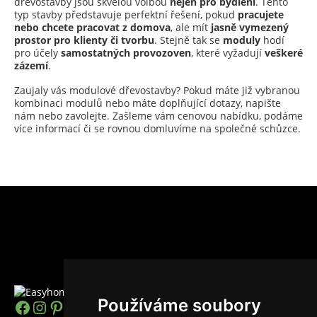
dřevostavby jsou skvělou volbou
nejen pro bydlení
. Tento
typ stavby představuje perfektní řešení, pokud
pracujete
nebo chcete pracovat z domova
, ale mít
jasně vymezený
prostor pro klienty či tvorbu
. Stejně tak se
moduly
hodí
pro účely
samostatných provozoven
, které vyžadují
veškeré
zázemí
.
Zaujaly vás modulové dřevostavby? Pokud máte již vybranou
kombinaci modulů nebo máte doplňující dotazy, napište
nám nebo zavolejte. Zašleme vám cenovou nabídku, podáme
více informací či se rovnou domluvíme na společné schůzce.
Používáme soubory