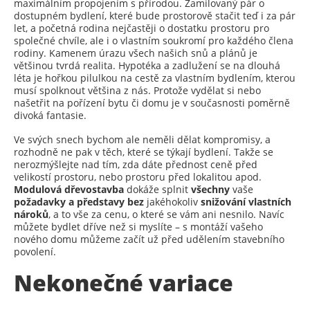
maximálním propojením s přírodou. Zamilovaný pár o
dostupném bydlení, které bude prostorově stačit teď i za pár
let, a početná rodina nejčastěji o dostatku prostoru pro
společné chvíle, ale i o vlastním soukromí pro každého člena
rodiny. Kamenem úrazu všech našich snů a plánů je
většinou tvrdá realita. Hypotéka a zadlužení se na dlouhá
léta je hořkou pilulkou na cestě za vlastním bydlením, kterou
musí spolknout většina z nás. Protože vydělat si nebo
našetřit na pořízení bytu či domu je v současnosti poměrně
divoká fantasie.
Ve svých snech bychom ale neměli dělat kompromisy, a
rozhodně ne pak v těch, které se týkají bydlení. Takže se
nerozmýšlejte nad tím, zda dáte přednost ceně před
velikostí prostoru, nebo prostoru před lokalitou apod.
Modulová dřevostavba
dokáže splnit
všechny
vaše
požadavky a představy bez
jakéhokoliv
snižování vlastních
nároků
, a to vše za cenu, o které se vám ani nesnilo. Navíc
můžete bydlet dříve než si myslíte – s montáží vašeho
nového domu můžeme začít už před udělením stavebního
povolení.
Nekonečné variace