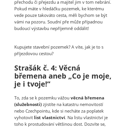
přechodu či přejezdu a majitel jim v tom nebrání.
Pokud máte v hledáčku pozemek, ke kterému
vede pouze takováto cesta, měli bychom se být
vámi na pozoru. Soudní pře může případnou
budoucí výstavbu nepříjemně oddálit!
Kupujete stavební pozemek? A víte, jak je to s
příjezdovou cestou?
Strašák č. 4: Věcná
břemena aneb „Co je moje,
je i tvoje!“
To, zda se k pozemku vážou
věcná břemena
(služebnosti)
zjistíte na katastru nemovitostí
nebo Czechpointu, kde si necháte za poplatek
vyhotovit
list vlastnictví
. Na listu vlastnictví je
toho k prostudování většinou dost. Dozvíte se,