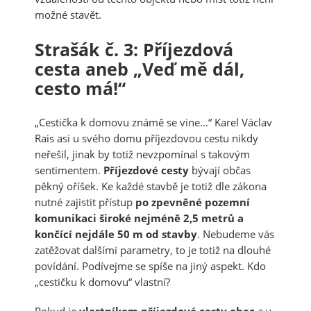
možné stavět.
Strašák č. 3: Příjezdová
cesta aneb „Veď mě dál,
cesto má!“
„Cestička k domovu známě se vine…“ Karel Václav
Rais asi u svého domu příjezdovou cestu nikdy
neřešil, jinak by totiž nevzpomínal s takovým
sentimentem.
Příjezdové cesty
bývají občas
pěkný oříšek. Ke každé stavbě je totiž dle zákona
nutné zajistit přístup
po zpevněné pozemní
komunikaci široké nejméně 2,5 metrů a
končící nejdále 50 m od stavby
. Nebudeme vás
zatěžovat dalšími parametry, to je totiž na dlouhé
povídání. Podívejme se spíše na jiný aspekt. Kdo
„cestičku k domovu“ vlastní?
Pokud je
vlastníkem příjezdové cesty obec
a v