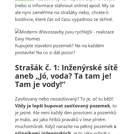
(nebo si informace stáhnout online) apod. My se
ale nyní zaměříme na strašáky nebo, chcete-li
kostlivce, které čas od času vypadnou ze skříně.
Kupujete stavební pozemek? Ne na každém
postavíte! Na co si dát pozor?
Strašák č. 1: Inženýrské sítě
aneb „Jó, voda? Ta tam je!
Tam je vody!“
Zasíťovaný nebo nezasíťovaný? To je, oč tu běží!
Vždy je lepší kupovat zasíťovaný pozemek
, to
je jasné. Ale není každý den posvícení a pozemků
je málo, asi jako hřibů praváků v lese plném
muchomůrek. Když narazíte na pěkný pozemek
s
přípojkami inženýrských
, je to jako vyhrát v