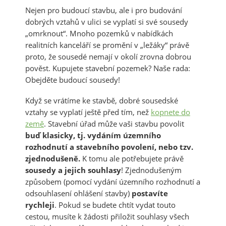
Nejen pro budoucí stavbu, ale i pro budování
dobrých vztahů v ulici se vyplatí si své sousedy
„omrknout“. Mnoho pozemků v nabídkách
realitních kanceláří se promění v „ležáky“ právě
proto, že sousedé nemají v okolí zrovna dobrou
pověst. Kupujete stavební pozemek? Naše rada:
Obejděte budoucí sousedy!
Když se vrátíme ke stavbě, dobré sousedské
vztahy se vyplatí ještě před tím, než
kopnete do
země
. Stavební úřad může vaši stavbu povolit
buď klasicky, tj. vydáním územního
rozhodnutí a stavebního povolení, nebo tzv.
zjednodušeně.
K tomu ale potřebujete právě
sousedy a jejich souhlasy
! Zjednodušeným
způsobem (pomocí vydání územního rozhodnutí a
odsouhlasení ohlášení stavby)
postavíte
rychleji
. Pokud se budete chtít vydat touto
cestou, musíte k žádosti přiložit souhlasy všech