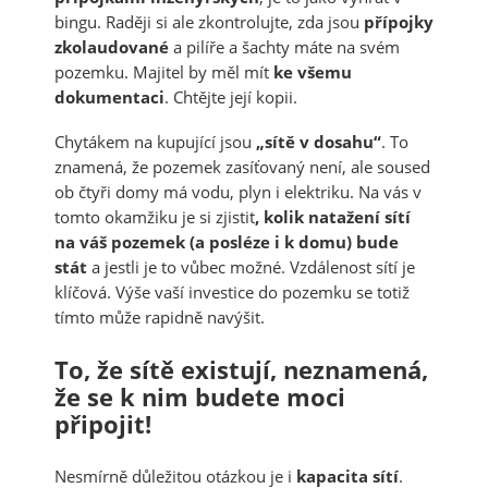
bingu. Raději si ale zkontrolujte, zda jsou
přípojky
zkolaudované
a pilíře a šachty máte na svém
pozemku. Majitel by měl mít
ke všemu
dokumentaci
. Chtějte její kopii.
Chytákem na kupující jsou
„sítě v dosahu“
. To
znamená, že pozemek zasíťovaný není, ale soused
ob čtyři domy má vodu, plyn i elektriku. Na vás v
tomto okamžiku je si zjistit
, kolik natažení sítí
na váš pozemek (a posléze i k domu) bude
stát
a jestli je to vůbec možné. Vzdálenost sítí je
klíčová. Výše vaší investice do pozemku se totiž
tímto může rapidně navýšit.
To, že sítě existují, neznamená,
že se k nim budete moci
připojit!
Nesmírně důležitou otázkou je i
kapacita sítí
.