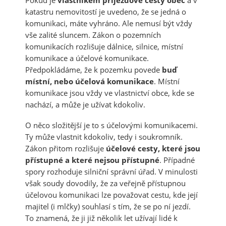
katastru nemovitostí je uvedeno, že se jedná o
komunikaci, máte vyhráno. Ale nemusí být vždy
vše zalité sluncem. Zákon o pozemních
komunikacích rozlišuje dálnice, silnice, místní
komunikace a účelové komunikace.
Předpokládáme, že k pozemku povede
buď
místní, nebo účelová komunikace
. Místní
komunikace jsou vždy ve vlastnictví obce, kde se
nachází, a může je užívat kdokoliv.
O něco složitější je to s účelovými komunikacemi.
Ty může vlastnit kdokoliv, tedy i soukromník.
Zákon přitom rozlišuje
účelové cesty, které jsou
přístupné a které nejsou přístupné
. Případné
spory rozhoduje silniční správní úřad. V minulosti
však soudy dovodily, že za veřejně přístupnou
účelovou komunikaci lze považovat cestu, kde její
majitel (i mlčky) souhlasí s tím, že se po ní jezdí.
To znamená, že ji již několik let užívají lidé k