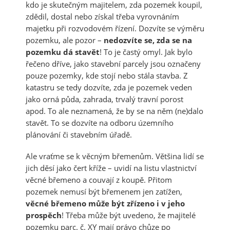
kdo je skutečným majitelem, zda pozemek koupil,
zdědil, dostal nebo získal třeba vyrovnáním
majetku při rozvodovém řízení. Dozvíte se výměru
pozemku, ale pozor –
nedozvíte se, zda se na
pozemku dá stavět
! To je častý omyl. Jak bylo
řečeno dříve, jako stavební parcely jsou označeny
pouze pozemky, kde stojí nebo stála stavba. Z
katastru se tedy dozvíte, zda je pozemek veden
jako orná půda, zahrada, trvalý travní porost
apod. To ale neznamená, že by se na něm (ne)dalo
stavět. To se dozvíte na odboru územního
plánování či stavebním úřadě.
Ale vraťme se k věcným břemenům. Většina lidí se
jich děsí jako čert kříže – uvidí na listu vlastnictví
věcné břemeno a couvají z koupě. Přitom
pozemek nemusí být břemenem jen zatížen,
věcné břemeno může být zřízeno i v jeho
prospěch
! Třeba může být uvedeno, že majitelé
pozemku parc. č. XY mají právo chůze po