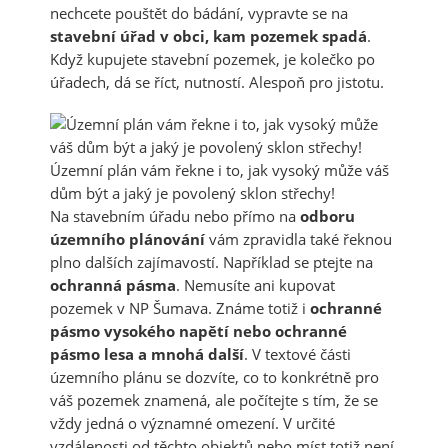
nechcete pouštět do bádání, vypravte se na
stavební úřad v obci, kam pozemek spadá
.
Když kupujete stavební pozemek, je kolečko po
úřadech, dá se říct, nutností. Alespoň pro jistotu.
Územní plán vám řekne i to, jak vysoký může váš
dům být a jaký je povolený sklon střechy!
Na stavebním úřadu nebo přímo na
odboru
územního plánování
vám zpravidla také řeknou
plno dalších zajímavostí. Například se ptejte na
ochranná pásma
. Nemusíte ani kupovat
pozemek v NP Šumava. Známe totiž i
ochranné
pásmo vysokého napětí nebo ochranné
pásmo lesa a mnohá další
. V textové části
územního plánu se dozvíte, co to konkrétně pro
váš pozemek znamená, ale počítejte s tím, že se
vždy jedná o významné omezení. V určité
vzdálenosti od těchto objektů nebo míst totiž není