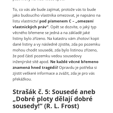
To, co vás ale bude zajímat, protože vás to bude
jako budoucího vlastníka omezovat, je napsáno na
listu vlastnictví
pod písmenem C – „omezení
vlastnických práv“
. Opět se dozvíte, o jaký typ
věcného břemene se jedná a na základě jaké
listiny bylo zřízeno. Na katastru vám zhotoví kopii
dané listiny a vy následně zjistíte, zda po pozemku
mohou chodit sousedé, zda bylo listinou zřízeno,
že pod částí pozemku vedou sousedovy
inženýrské sítě apod.
Ne každé věcné břemeno
znamená hned tragédii!
Opravdu je potřeba si
zjistit veškeré informace a zvážit, zda je pro vás
překážkou.
Strašák č. 5: Sousedé aneb
„Dobré ploty dělají dobré
sousedy!“ (R. L. Frost)