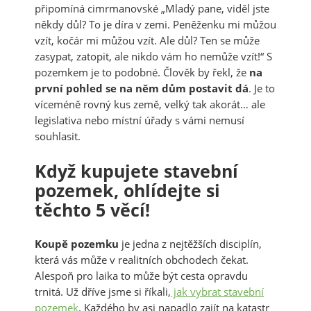
připomíná cimrmanovské „Mladý pane, viděl jste
někdy důl? To je díra v zemi. Peněženku mi můžou
vzít, kočár mi můžou vzít. Ale důl? Ten se může
zasypat, zatopit, ale nikdo vám ho nemůže vzít!“ S
pozemkem je to podobné. Člověk by řekl, že
na
první pohled se na něm dům postavit dá
. Je to
víceméně rovný kus země, velký tak akorát… ale
legislativa nebo místní úřady s vámi nemusí
souhlasit.
Když kupujete stavební
pozemek, ohlídejte si
těchto 5 věcí!
Koupě pozemku
je jedna z nejtěžších disciplín,
která vás může v realitních obchodech čekat.
Alespoň pro laika to může být cesta opravdu
trnitá. Už dříve jsme si říkali,
jak vybrat stavební
pozemek
. Každého by asi napadlo zajít na katastr