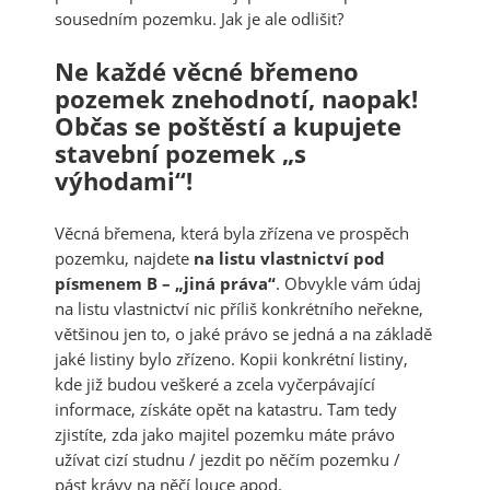
sousedním pozemku. Jak je ale odlišit?
Ne každé věcné břemeno
pozemek znehodnotí, naopak!
Občas se poštěstí a kupujete
stavební pozemek „s
výhodami“!
Věcná břemena, která byla zřízena ve prospěch
pozemku, najdete
na listu vlastnictví pod
písmenem B – „jiná práva“
. Obvykle vám údaj
na listu vlastnictví nic příliš konkrétního neřekne,
většinou jen to, o jaké právo se jedná a na základě
jaké listiny bylo zřízeno. Kopii konkrétní listiny,
kde již budou veškeré a zcela vyčerpávající
informace, získáte opět na katastru. Tam tedy
zjistíte, zda jako majitel pozemku máte právo
užívat cizí studnu / jezdit po něčím pozemku /
pást krávy na něčí louce apod.