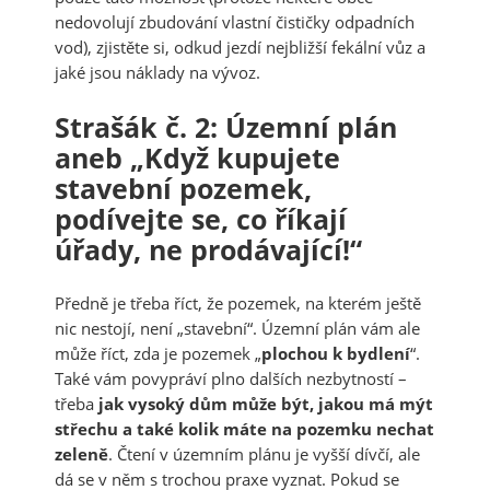
nedovolují zbudování vlastní čističky odpadních
vod), zjistěte si, odkud jezdí nejbližší fekální vůz a
jaké jsou náklady na vývoz.
Strašák č. 2: Územní plán
aneb „Když kupujete
stavební pozemek,
podívejte se, co říkají
úřady, ne prodávající!“
Předně je třeba říct, že pozemek, na kterém ještě
nic nestojí, není „stavební“. Územní plán vám ale
může říct, zda je pozemek „
plochou k bydlení
“.
Také vám povypráví plno dalších nezbytností –
třeba
jak vysoký dům může být, jakou má mýt
střechu a také kolik máte na pozemku nechat
zeleně
. Čtení v územním plánu je vyšší dívčí, ale
dá se v něm s trochou praxe vyznat. Pokud se