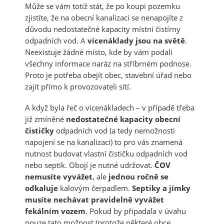
Může se vám totiž stát, že po koupi pozemku
zjistíte, že na obecní kanalizaci se nenapojíte z
důvodu nedostatečné kapacity místní čistírny
odpadních vod. A
vícenáklady jsou na světě
.
Neexistuje žádné místo, kde by vám podali
všechny informace naráz na stříbrném podnose.
Proto je potřeba obejít obec, stavební úřad nebo
zajít přímo k provozovateli sítí.
A když byla řeč o vícenákladech – v případě třeba
již zmíněné
nedostatečné kapacity obecní
čističky
odpadních vod (a tedy nemožnosti
napojení se na kanalizaci) to pro vás znamená
nutnost budovat vlastní čističku odpadních vod
nebo septik. Obojí je nutné udržovat.
ČOV
nemusíte vyvážet
, ale
jednou ročně se
odkaluje
kalovým čerpadlem.
Septiky a jímky
musíte nechávat pravidelně vyvážet
fekálním vozem
. Pokud by připadala v úvahu
pouze tato možnost (protože některé obce