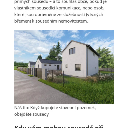
přímých sousedů – a to souhlas obce, pokud je
vlastníkem sousedící komunikace, nebo osob,
které jsou oprávněné ze služebností (věcných
břemen) k sousedním nemovitostem.
Náš tip: Když kupujete stavební pozemek,
obejděte sousedy
Kdy vám mohou sousedé při