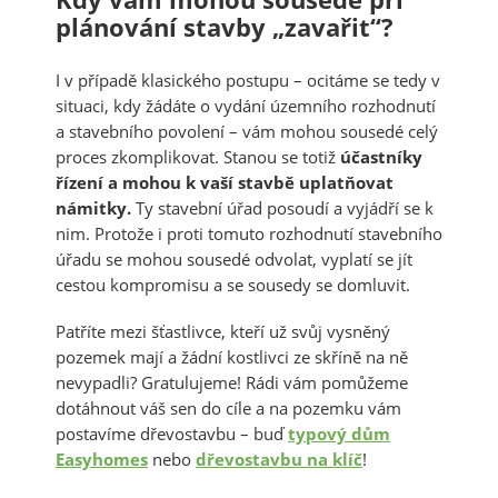
plánování stavby „zavařit“?
I v případě klasického postupu – ocitáme se tedy v
situaci, kdy žádáte o vydání územního rozhodnutí
a stavebního povolení – vám mohou sousedé celý
proces zkomplikovat. Stanou se totiž
účastníky
řízení a mohou k vaší stavbě uplatňovat
námitky.
Ty stavební úřad posoudí a vyjádří se k
nim. Protože i proti tomuto rozhodnutí stavebního
úřadu se mohou sousedé odvolat, vyplatí se jít
cestou kompromisu a se sousedy se domluvit.
Patříte mezi šťastlivce, kteří už svůj vysněný
pozemek mají a žádní kostlivci ze skříně na ně
nevypadli? Gratulujeme! Rádi vám pomůžeme
dotáhnout váš sen do cíle a na pozemku vám
postavíme dřevostavbu – buď
typový dům
Easyhomes
nebo
dřevostavbu na klíč
!