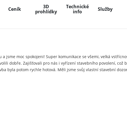
3D
Technické
Ceník
Služby
prohlídky
info
 a jsme moc spokojeni! Super komunikace se všemi, velká vstřícnost
ili dobře. Zajišťovali pro nás i vyřízení stavebního povolení, což by
ba byla potom rychle hotová. Měli jsme svůj vlastní stavební dozo