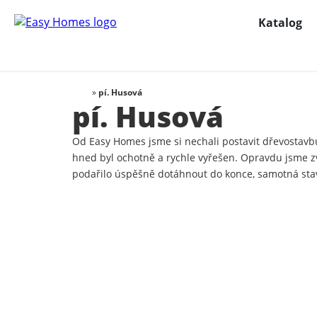
Katalog
»
pí. Husová
pí. Husová
Od Easy Homes jsme si nechali postavit dřevostavbu
hned byl ochotně a rychle vyřešen. Opravdu jsme zvol
podařilo úspěšně dotáhnout do konce, samotná stav