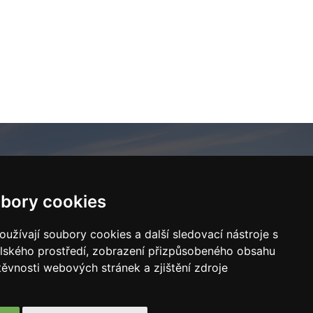
bory cookies
UŽBY
KONTAKTY
užívají soubory cookies a další sledovací nástroje s
elského prostředí, zobrazení přizpůsobeného obsahu
toservis
info@easyhomes.cz
těvnosti webových stránek a zjištění zdroje
škové služby
+420 602 308 267
ěhovací služby
U Mlýna 204, Třemošná