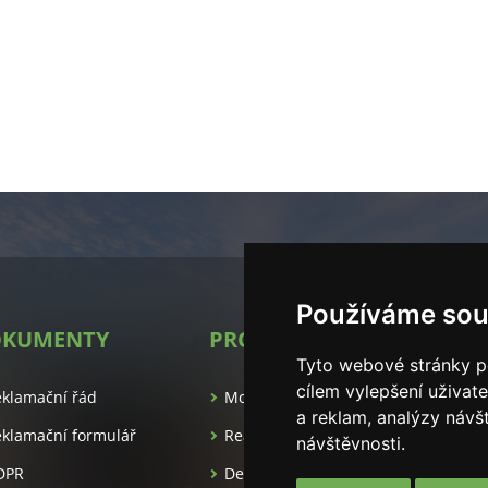
Používáme sou
KUMENTY
PROJEKTY
SL
Tyto webové stránky po
es.cz/
cílem vylepšení uživat
eklamační řád
Modulové dřevostavby
Au
a reklam, analýzy návš
klamační formulář
Realitní kancelář
Vý
návštěvnosti.
DPR
Developerské projekty
St