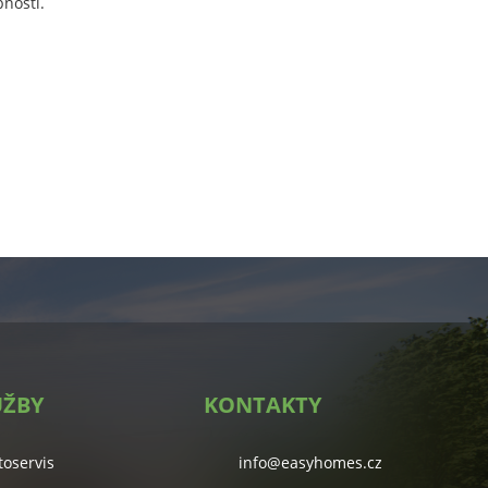
nosti.
UŽBY
KONTAKTY
toservis
info@easyhomes.cz