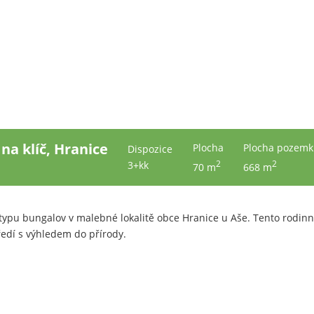
na klíč, Hranice
Plocha
Plocha pozem
Dispozice
2
2
3+kk
70 m
668 m
ypu bungalov v malebné lokalitě obce Hranice u Aše. Tento rodinný 
ředí s výhledem do přírody.