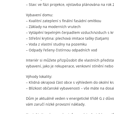
– Stav: ve fázi projekce, výstavba plánována na rok 
Vybavení domu:
– Kvalitní zateplení s finální fasádní omítkou
– Základy na moderních vrutech
– Vytápění tepelným čerpadlem vzduch/vzduch s k
– Střešní krytina: plechová imitace tašky (Satjam)
– Voda z vlastní studny na pozemku
– Odpady řešeny čistírnou odpadních vod
Interiér si můžete přizpůsobit dle vlastních předs
vybavení, jako je rekuperace, venkovní stínění nebo
Výhody lokality:
– Klidná okrajová část obce s výhledem do okolní kr
– Blízkost občanské vybavenosti – vše máte na dos
Dům je aktuálně veden v energetické třídě G z dův
vám zaručí nízké provozní náklady.