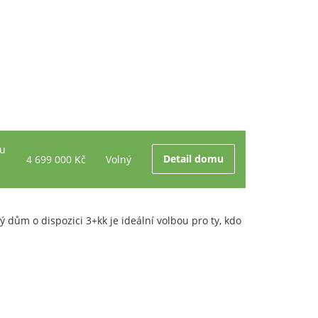
ku
4 699 000 Kč
Volný
Detail domu
dům o dispozici 3+kk je ideální volbou pro ty, kdo