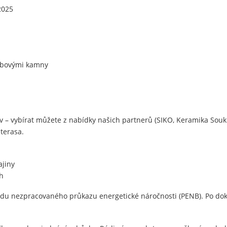
2025
rbovými kamny
tav – vybírat můžete z nabídky našich partnerů (SIKO, Keramika Sou
 terasa.
ajiny
ah
odu nezpracovaného průkazu energetické náročnosti (PENB). Po dok