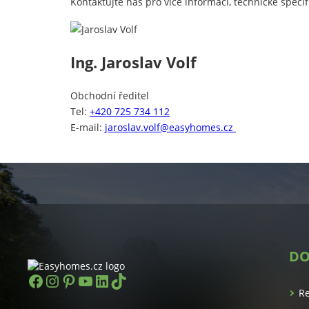
Kontaktujte nás pro více informací, technické spec
Ing. Jaroslav Volf
Obchodní ředitel
Tel:
+420 725 734 112
E-mail:
jaroslav.volf@easyhomes.cz
DO
https://www.facebook.com/easyhom
Instagram
Pinterest
YouTube
LinkedIn
TikTok
R