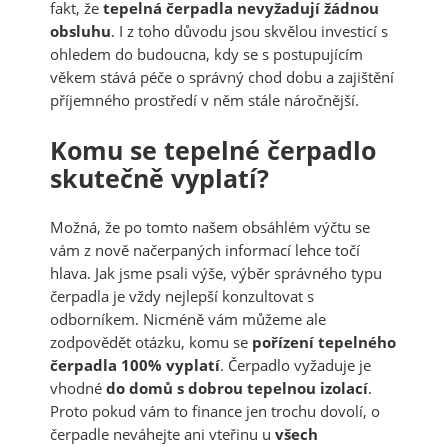
fakt, že
tepelná čerpadla nevyžadují žádnou
obsluhu
. I z toho důvodu jsou skvělou investicí s
ohledem do budoucna, kdy se s postupujícím
věkem stává péče o správný chod dobu a zajištění
příjemného prostředí v něm stále náročnější.
Komu se tepelné čerpadlo
skutečně vyplatí?
Možná, že po tomto našem obsáhlém výčtu se
vám z nově načerpaných informací lehce točí
hlava. Jak jsme psali výše, výběr správného typu
čerpadla je vždy nejlepší konzultovat s
odborníkem. Nicméně vám můžeme ale
zodpovědět otázku, komu se
pořízení tepelného
čerpadla 100% vyplatí
. Čerpadlo vyžaduje je
vhodné
do domů s dobrou tepelnou izolací
.
Proto pokud vám to finance jen trochu dovolí, o
čerpadle neváhejte ani vteřinu u
všech