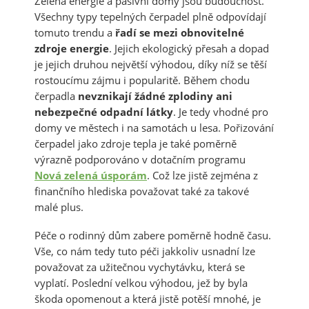
Zelená energie a pasivní domy jsou budoucnost.
Všechny typy tepelných čerpadel plně odpovídají
tomuto trendu a
řadí se mezi obnovitelné
zdroje energie
. Jejich ekologický přesah a dopad
je jejich druhou největší výhodou, díky níž se těší
rostoucímu zájmu i popularitě. Během chodu
čerpadla
nevznikají žádné zplodiny ani
nebezpečné odpadní látky
. Je tedy vhodné pro
domy ve městech i na samotách u lesa. Pořizování
čerpadel jako zdroje tepla je také poměrně
výrazně podporováno v dotačním programu
Nová zelená úsporám
. Což lze jistě zejména z
finančního hlediska považovat také za takové
malé plus.
Péče o rodinný dům zabere poměrně hodně času.
Vše, co nám tedy tuto péči jakkoliv usnadní lze
považovat za užitečnou vychytávku, která se
vyplatí. Poslední velkou výhodou, jež by byla
škoda opomenout a která jistě potěší mnohé, je