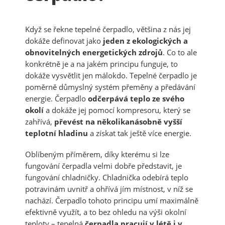
Když se řekne tepelné čerpadlo, většina z nás jej
dokáže definovat jako
jeden z ekologických a
obnovitelných energetických zdrojů
. Co to ale
konkrétně je a na jakém principu funguje, to
dokáže vysvětlit jen málokdo. Tepelné čerpadlo je
poměrně důmyslný systém přeměny a předávání
energie. Čerpadlo
odčerpává teplo ze svého
okolí
a dokáže jej pomocí kompresoru, který se
zahřívá,
převést na několikanásobně vyšší
teplotní hladinu
a získat tak ještě více energie.
Oblíbeným příměrem, díky kterému si lze
fungování čerpadla velmi dobře představit, je
fungování chladničky. Chladnička odebírá teplo
potravinám uvnitř a ohřívá jím místnost, v níž se
nachází. Čerpadlo tohoto principu umí maximálně
efektivně využít, a to bez ohledu na výši okolní
teploty – tepelná
čerpadla pracují v létě i v