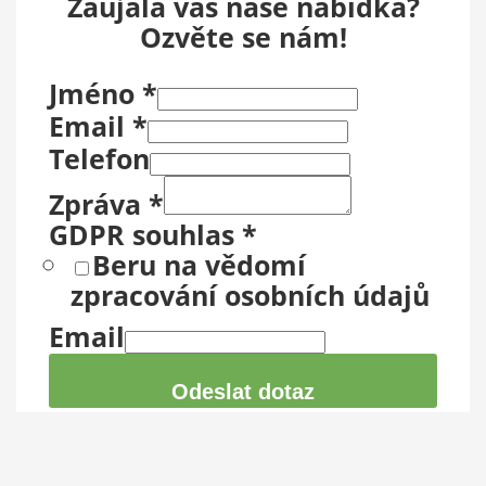
Zaujala vás naše nabídka?
Ozvěte se nám!
Jméno
*
Email
*
Telefon
Zpráva
*
GDPR souhlas
*
Beru na vědomí
zpracování osobních údajů
Email
Odeslat dotaz