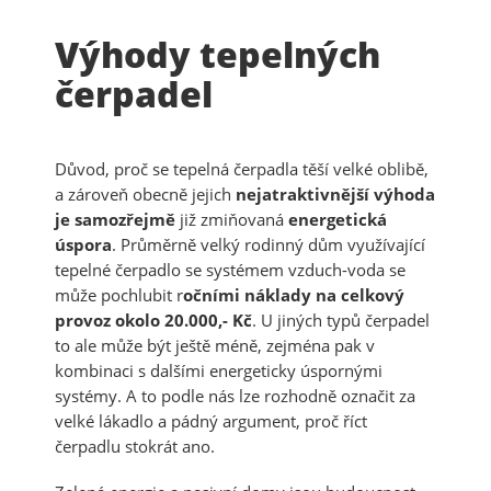
Výhody tepelných
čerpadel
Důvod, proč se tepelná čerpadla těší velké oblibě,
a zároveň obecně jejich
nejatraktivnější výhoda
je samozřejmě
již zmiňovaná
energetická
úspora
. Průměrně velký rodinný dům využívající
tepelné čerpadlo se systémem vzduch-voda se
může pochlubit r
očními náklady na celkový
provoz okolo 20.000,- Kč
. U jiných typů čerpadel
to ale může být ještě méně, zejména pak v
kombinaci s dalšími energeticky úspornými
systémy. A to podle nás lze rozhodně označit za
velké lákadlo a pádný argument, proč říct
čerpadlu stokrát ano.