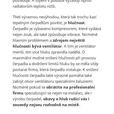
potřebuje. A topení v podlaze vyžadují oproti
radiátorům teplotu nižší.
Třetí výraznou nevýhodou, která tak trochu kazí
tepelným čerpadlům pověst, je
hlučnost
.
Čerpadlo je vybaveno kompresorem, které vydává
nejen zvuk, ale také způsobuje vibrace. Nicméně
hlavním problémem a
zdrojem největší
hlučnosti bývá ventilátor
. A čím je ventilátor
menší, tím více hluku zpravidla nadělá. O
maximální možné snížení hlučnosti při provozu
čerpadla a dodržení limitů hluku by se měla vždy
postarat firma, která čerpadlo instaluje. K snížení
hlučnosti čerpadla také výrazně pomáhá také
zakrýt otvor ventilátoru speciálními žaluziemi.
Nicméně pokud se
obrátíte na profesionální
firmu
specializující se nejen na instalaci, ale i
výrobu čerpadel,
obavy o hluk rušící vás i
sousedy nejsou rozhodně na místě
.