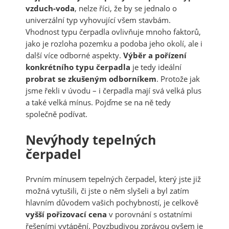
vzduch-voda
, nelze říci, že by se jednalo o
univerzální typ vyhovující všem stavbám.
Vhodnost typu čerpadla ovlivňuje mnoho faktorů,
jako je rozloha pozemku a podoba jeho okolí, ale i
další více odborné aspekty.
Výběr a pořízení
konkrétního typu čerpadla
je tedy ideální
probrat se zkušeným odborníkem
. Protože jak
jsme řekli v úvodu – i čerpadla mají svá velká plus
a také velká mínus. Pojďme se na ně tedy
společně podívat.
Nevýhody tepelných
čerpadel
Prvním mínusem tepelných čerpadel, který jste již
možná vytušili, či jste o něm slyšeli a byl zatím
hlavním důvodem vašich pochybností, je celkově
vyšší pořizovací cena
v porovnání s ostatními
řešeními vytápění. Povzbudivou zprávou ovšem je