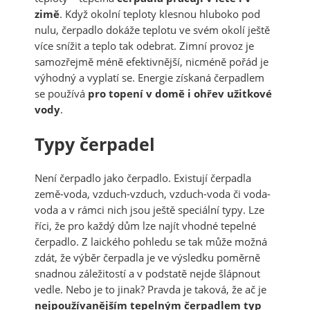
zimě
. Když okolní teploty klesnou hluboko pod
nulu, čerpadlo dokáže teplotu ve svém okolí ještě
více snížit a teplo tak odebrat. Zimní provoz je
samozřejmě méně efektivnější, nicméně pořád je
výhodný a vyplatí se. Energie získaná čerpadlem
se používá
pro topení v domě i ohřev užitkové
vody
.
Typy čerpadel
Není čerpadlo jako čerpadlo. Existují čerpadla
země-voda, vzduch-vzduch, vzduch-voda či voda-
voda a v rámci nich jsou ještě speciální typy. Lze
říci, že pro každý dům lze najít vhodné tepelné
čerpadlo. Z laického pohledu se tak může možná
zdát, že výběr čerpadla je ve výsledku poměrně
snadnou záležitostí a v podstatě nejde šlápnout
vedle. Nebo je to jinak? Pravda je taková, že ač je
nejpoužívanějším tepelným čerpadlem typ