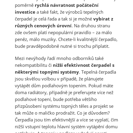
poměrně
rychlá návratnost počáteční
investice
a také fakt, že výrobců tepelných
čerpadel je celá řada a tak si je možné
vybírat z
různých cenových úrovní
. Na druhou stranu
zde ovšem platí nepopulární pravidlo – za málo
peněz, málo muziky. Chcete-li kvalitnější čerpadlo,
bude pravděpodobně nutné si trochu připlatit.
Mezi nevýhody řadí mnoho odborníků také
nekompatibilitu či
nižší efektivnost čerpadel s
některými topnými systémy
. Tepelná čerpadla
jsou skvělou volbou v případě, že plánujete
vytápět dům podlahovým topením. Pokud máte
doma radiátory, případně je preferujete více než
podlahové topení, bude potřeba většího
přizpůsobení systému topných těles a projekt se
tak může o maličko prodražit. Co je důvodem?
Čerpadla jsou tím efektivnější a více se vyplatí, čím
nižší vstupní teplotu hlavní systém vytápění domu