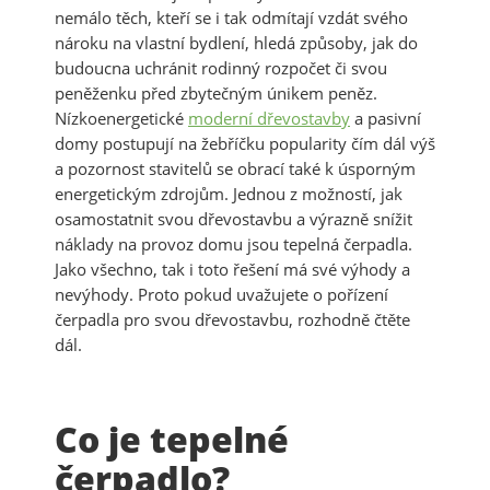
nemálo těch, kteří se i tak odmítají vzdát svého
nároku na vlastní bydlení, hledá způsoby, jak do
budoucna uchránit rodinný rozpočet či svou
peněženku před zbytečným únikem peněz.
Nízkoenergetické
moderní dřevostavby
a pasivní
domy postupují na žebříčku popularity čím dál výš
a pozornost stavitelů se obrací také k úsporným
energetickým zdrojům. Jednou z možností, jak
osamostatnit svou dřevostavbu a výrazně snížit
náklady na provoz domu jsou tepelná čerpadla.
Jako všechno, tak i toto řešení má své výhody a
nevýhody. Proto pokud uvažujete o pořízení
čerpadla pro svou dřevostavbu, rozhodně čtěte
dál.
Co je tepelné
čerpadlo?