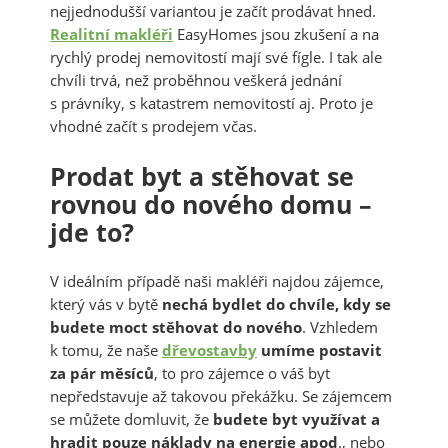
nejjednodušší variantou je začít prodávat hned.
Realitní makléři
EasyHomes jsou zkušení a na
rychlý prodej nemovitostí mají své fígle. I tak ale
chvíli trvá, než proběhnou veškerá jednání
s právníky, s katastrem nemovitostí aj. Proto je
vhodné začít s prodejem včas.
Prodat byt a stěhovat se
rovnou do nového domu –
jde to?
V ideálním případě naši makléři najdou zájemce,
který vás v bytě
nechá bydlet do chvíle, kdy se
budete moct stěhovat do nového
. Vzhledem
k tomu, že naše
dřevostavby
umíme postavit
za pár měsíců
, to pro zájemce o váš byt
nepředstavuje až takovou překážku. Se zájemcem
se můžete domluvit, že
budete byt využívat a
hradit pouze náklady na energie apod
., nebo