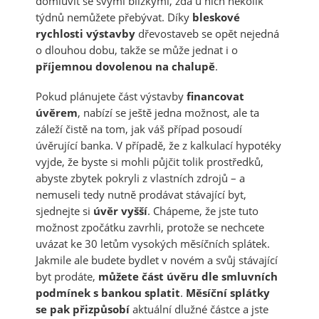
domluvit se svými blízkými, zda u nich několik
týdnů nemůžete přebývat. Díky
bleskové
rychlosti výstavby
dřevostaveb se opět nejedná
o dlouhou dobu, takže se může jednat i o
příjemnou dovolenou na chalupě
.
Pokud plánujete část výstavby
financovat
úvěrem
, nabízí se ještě jedna možnost, ale ta
záleží čistě na tom, jak váš případ posoudí
úvěrující banka. V případě, že z kalkulací hypotéky
vyjde, že byste si mohli půjčit tolik prostředků,
abyste zbytek pokryli z vlastních zdrojů – a
nemuseli tedy nutně prodávat stávající byt,
sjednejte si
úvěr vyšší
. Chápeme, že jste tuto
možnost zpočátku zavrhli, protože se nechcete
uvázat ke 30 letům vysokých měsíčních splátek.
Jakmile ale budete bydlet v novém a svůj stávající
byt prodáte,
můžete část úvěru dle smluvních
podmínek s bankou splatit
.
Měsíční splátky
se pak přizpůsobí
aktuální dlužné částce a jste