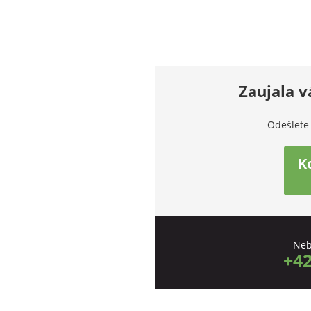
Zaujala v
Odešlete
K
Neb
+42