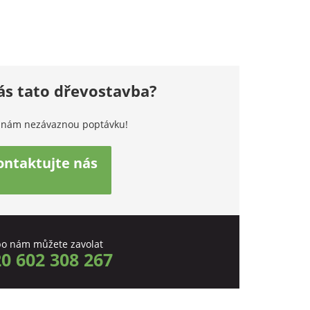
ás tato dřevostavba?
 nám nezávaznou poptávku!
ontaktujte nás
o nám můžete zavolat
0 602 308 267