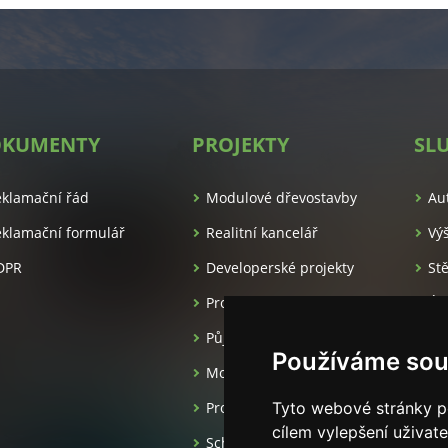
KUMENTY
PROJEKTY
SL
es.cz/
eklamační řád
Modulové dřevostavby
Au
klamační formulář
Realitní kancelář
Vý
DPR
Developerské projekty
St
Pronájem apartmánů
Úk
Půjčovna luxusních aut
Ma
Používáme sou
Moderní dřevostavby
Projekční kancelář
Tyto webové stránky po
cílem vylepšení uživat
Schlüsselfertige häuser aus