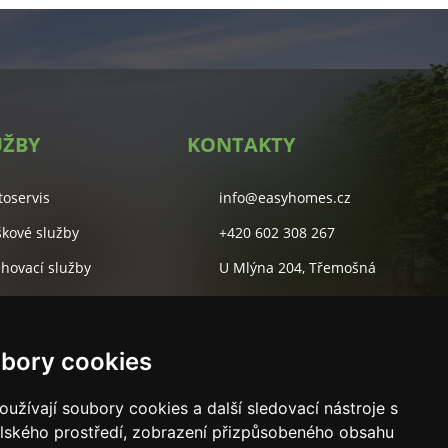
UŽBY
KONTAKTY
toservis
info@easyhomes.cz
škové služby
+420 602 308 267
ěhovací služby
U Mlýna 204, Třemošná
lidové služby
Studentská 55A, Plzeň
rketingová agentura
bory cookies
užívají soubory cookies a další sledovací nástroje s
elského prostředí, zobrazení přizpůsobeného obsahu