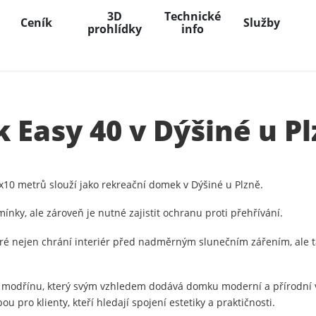
3D
Technické
Ceník
Služby
prohlídky
info
Easy 40 v Dýšiné u P
10 metrů slouží jako rekreační domek v Dýšiné u Plzně.
ínky, ale zároveň je nutné zajistit ochranu proti přehřívání.
ré nejen chrání interiér před nadměrným slunečním zářením, ale ta
o modřínu, který svým vzhledem dodává domku moderní a přírodní v
u pro klienty, kteří hledají spojení estetiky a praktičnosti.