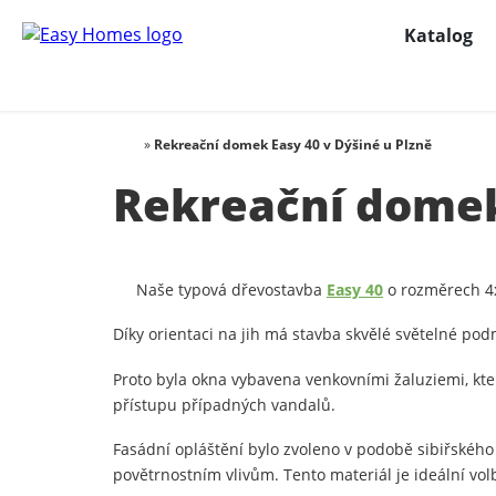
Katalog
»
Rekreační domek Easy 40 v Dýšiné u Plzně
Rekreační domek 
Naše typová dřevostavba
Easy 40
o rozměrech 4x
Díky orientaci na jih má stavba skvělé světelné podm
Proto byla okna vybavena venkovními žaluziemi, kte
přístupu případných vandalů.
Fasádní opláštění bylo zvoleno v podobě sibiřskéh
povětrnostním vlivům. Tento materiál je ideální volbo