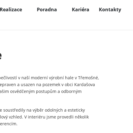
Realizace
Poradna
Kariéra
Kontakty
e
člivostí v naší moderní výrobní hale v Třemošné,
 přepraven a usazen na pozemek v obci Kardašova
ky našim osvědčeným postupům a odborným
e soustředily na výběr odolných a esteticky
ový vzhled. V interiéru jsme provedli několik
ferencím.