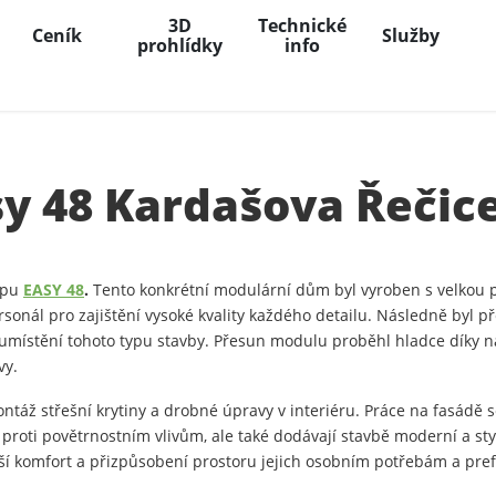
3D
Technické
Ceník
Služby
prohlídky
info
y 48 Kardašova Řečic
typu
EASY 48
.
Tento konkrétní modulární dům byl vyroben s velkou pe
ersonál pro zajištění vysoké kvality každého detailu. Následně byl
ro umístění tohoto typu stavby. Přesun modulu proběhl hladce dí
vy.
táž střešní krytiny a drobné úpravy v interiéru. Práce na fasádě s
 proti povětrnostním vlivům, ale také dodávají stavbě moderní a styl
tší komfort a přizpůsobení prostoru jejich osobním potřebám a pre