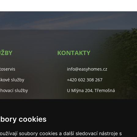
UŽBY
KONTAKTY
toservis
info@easyhomes.cz
škové služby
+420 602 308 267
ěhovací služby
U Mlýna 204, Třemošná
lidové služby
Studentská 55A, Plzeň
rketingová agentura
bory cookies
užívají soubory cookies a další sledovací nástroje s