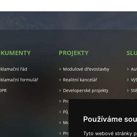
KUMENTY
PROJEKTY
SL
es.cz/
eklamační řád
Modulové dřevostavby
Au
klamační formulář
Realitní kancelář
Vý
DPR
Developerské projekty
St
Pronájem apartmánů
Úk
Půjčovna luxusních aut
Ma
Používáme sou
Moderní dřevostavby
Projekční kancelář
Tyto webové stránky po