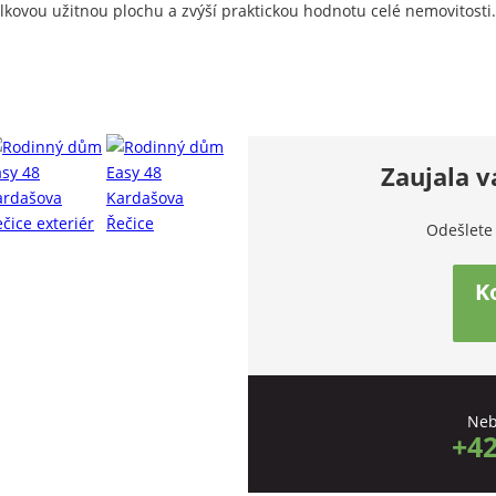
 celkovou užitnou plochu a zvýší praktickou hodnotu celé nemovitosti.
Zaujala v
Odešlete
K
Neb
+42