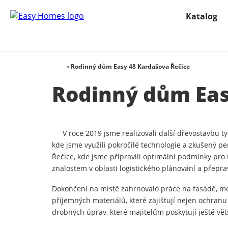
Katalog
»
Rodinný dům Easy 48 Kardašova Řečice
Rodinný dům Eas
V roce 2019 jsme realizovali další dřevostavbu 
kde jsme využili pokročilé technologie a zkušený p
Řečice, kde jsme připravili optimální podmínky p
znalostem v oblasti logistického plánování a přepra
Dokončení na místě zahrnovalo práce na fasádě, mon
příjemných materiálů, které zajišťují nejen ochranu
drobných úprav, které majitelům poskytují ještě vě