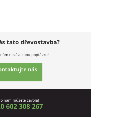
ás tato dřevostavba?
 nám nezávaznou poptávku!
ontaktujte nás
o nám můžete zavolat
0 602 308 267