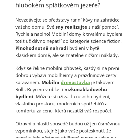
hlubokém splátkovém jezeře?
Nevzdávejte se představy ranní kávy na zahrádce
vašeho domu. Své
sny realizujte
s naší pomocí.
Rychle a naplno! Mobilní domy k trvalému bydlení
totiž už dávno nepatří do kategorie science fiction.
Plnohodnotně nahradí
bydlení v bytě i
klasickém domě, ale se znatelně nižšími náklady.
Když se řekne mobilní příbytek, každý si na první
dobrou vybaví mobilheimy a prázdninové cesty
karavanem.
Mobilní
dřevostavba
je takovým
Rolls-Roycem v oblasti
nízkonákladového
bydlení
. Můžete si užívat luxusního bydlení,
vlastního prostoru, moderních spotřebičů a
komfortu za cenu, která nezatíží váš rozpočet.
Otravní a hlasití sousedé budou už jen úsměvnou
vzpomínkou, stejně jako vaše postesknutí, že
nemáte kde pěstovat oblíbené ovoce a zeleninu.