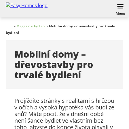
Menu
»
Magazín o bydlení
»
Mobilní domy – dřevostavby pro trvalé
bydlení
Mobilní domy –
dřevostavby pro
trvalé bydlení
Projíždíte stránky s realitami s hrůzou
v očích a vysoká hypotéka vás budí ze
snů? Máte pocit, že v dnešní době
není šance bydlet ve vlastním bez
toho, abyste do konce života plavali v