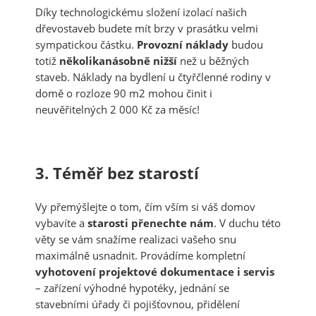
Díky technologickému složení izolací našich
dřevostaveb budete mít brzy v prasátku velmi
sympatickou částku.
Provozní náklady
budou
totiž
několikanásobně nižší
než u běžných
staveb. Náklady na bydlení u čtyřčlenné rodiny v
domě o rozloze 90 m2 mohou činit i
neuvěřitelných 2 000 Kč za měsíc!
3. Téměř bez starostí
Vy přemýšlejte o tom, čím vším si váš domov
vybavíte a
starosti
přenechte
nám
. V duchu této
věty se vám snažíme realizaci vašeho snu
maximálně usnadnit. Provádíme kompletní
vyhotovení projektové dokumentace i servis
– zařízení výhodné hypotéky, jednání se
stavebními úřady či pojišťovnou, přidělení