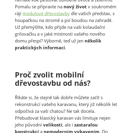
Pomalu se připravte na
nový život
v soukromém
ráji
modulové dřevostavby
dle vašich představ, s
houpačkou na stromě a psí boudou na zahradě.
Už přemýšlíte, kdo přijde na vaši kolaudační
grilovačku a v jaké místnosti vašeho nového
domu přespí? Výborně, teď už jen
několik
praktických informací
.
Proč zvolit mobilní
dřevostavbu od nás?
Říkáte si, že stejně tak dobře můžete začít s
rekonstrukcí vašeho karavanu, který již několik let
odpočívá za vaší chatou? Ne tak docela.
Přebudovat klasický karavan vás limituje nejen
jeho původní
velikostí
, ale i
zastaralou
konstrukcí
a
nemoderním
vybavením
. Do