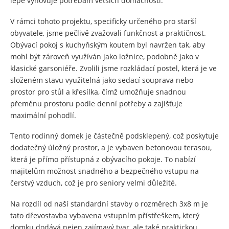
lépe vyhovuje potřebám větších domácností.
V rámci tohoto projektu, specificky určeného pro starší
obyvatele, jsme pečlivě zvažovali funkčnost a praktičnost.
Obývací pokoj s kuchyňským koutem byl navržen tak, aby
mohl být zároveň využíván jako ložnice, podobně jako v
klasické garsoniéře. Zvolili jsme rozkládací postel, která je ve
složeném stavu využitelná jako sedací souprava nebo
prostor pro stůl a křesílka, čímž umožňuje snadnou
přeměnu prostoru podle denní potřeby a zajišťuje
maximální pohodlí.
Tento rodinný domek je částečně podsklepený, což poskytuje
dodatečný úložný prostor, a je vybaven betonovou terasou,
která je přímo přístupná z obývacího pokoje. To nabízí
majitelům možnost snadného a bezpečného vstupu na
čerstvý vzduch, což je pro seniory velmi důležité.
Na rozdíl od naší standardní stavby o rozměrech 3x8 m je
tato dřevostavba vybavena vstupním přístřeškem, který
domku dodává nejen zajímavý tvar, ale také praktickou