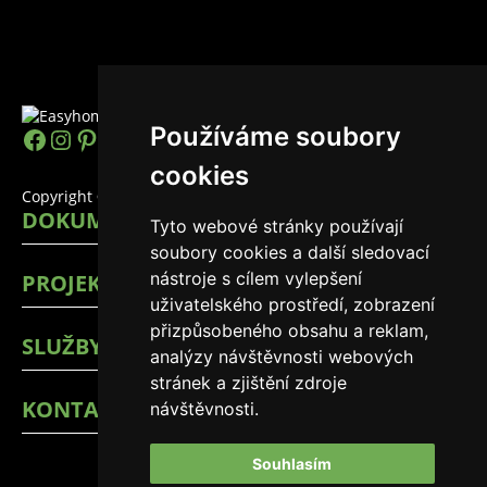
Používáme soubory
https://www.facebook.com/easyhomes
Instagram
Pinterest
YouTube
LinkedIn
TikTok
cookies
Copyright © 2026 EasyHomes
DOKUMENTY
Tyto webové stránky používají
soubory cookies a další sledovací
nástroje s cílem vylepšení
PROJEKTY
uživatelského prostředí, zobrazení
přizpůsobeného obsahu a reklam,
SLUŽBY
analýzy návštěvnosti webových
stránek a zjištění zdroje
KONTAKTY
návštěvnosti.
Souhlasím