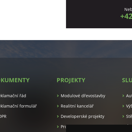
Neb
+42
KUMENTY
PROJEKTY
SL
es.cz/
eklamační řád
Modulové dřevostavby
Au
klamační formulář
Realitní kancelář
Vý
DPR
Developerské projekty
St
Pronájem apartmánů
Úk