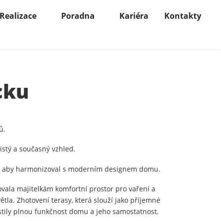
Realizace
Poradna
Kariéra
Kontakty
cku
ů.
istý a současný vzhled.
ly, aby harmonizoval s moderním designem domu.
vala majitelkám komfortní prostor pro vaření a
ětla. Zhotovení terasy, která slouží jako příjemné
jistily plnou funkčnost domu a jeho samostatnost.