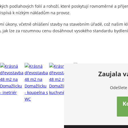
kých podlahových folií a rohoží, které poskytují rovnoměrné a příje
přispívá k nízkým nákladům na provoz.
ní úkony, včetně ohlášení stavby na stavebním úřadě, což našim kli
dem, jak lze za rozumnou cenu dosáhnout vysokého standardu bydle
Zaujala v
Odešlete
K