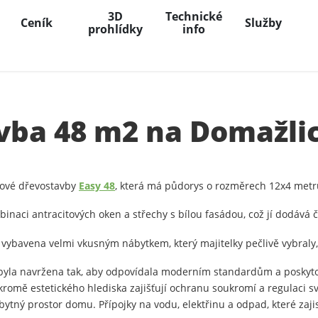
3D
Technické
Ceník
Služby
prohlídky
info
vba 48 m2 na Domažli
pové dřevostavby
Easy 48
, která má půdorys o rozměrech 12x4 metr
naci antracitových oken a střechy s bílou fasádou, což jí dodává č
a vybavena velmi vkusným nábytkem, který majitelky pečlivě vybra
á byla navržena tak, aby odpovídala moderním standardům a poskyto
é kromě estetického hlediska zajišťují ochranu soukromí a regulaci sv
 obytný prostor domu. Přípojky na vodu, elektřinu a odpad, které za