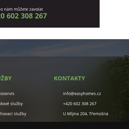
o nám můžete zavolat
0 602 308 267
UŽBY
KONTAKTY
toservis
info@easyhomes.cz
škové služby
+420 602 308 267
ěhovací služby
U Mlýna 204, Třemošná
lidové služby
Studentská 55A, Plzeň