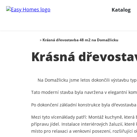
Katalog
»
Krásná dřevostavba 48 m2 na Domažlicku
Krásná dřevosta
Na Domažlicku jsme letos dokončili výstavbu ty
Tato moderní stavba byla navržena v elegantní kombi
Po dokončení základní konstrukce byla dřevostavb
Mezi tyto vícenáklady patří: Montáž kuchyně, kter
přípravu jídel. Instalace interiérových žaluzií, kter
místo pro relaxaci a venkovní posezení, rozšiřující