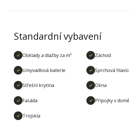
Standardní vybavení
Obklady a dlažby za m²
Záchod
Umyvadlová baterie
Sprchová hlavic
Střešní krytina
Okna
Fasáda
Přípojky v dom
Trojskla