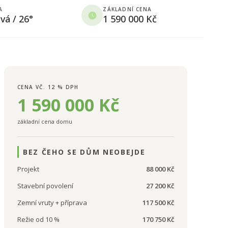
A
ZÁKLADNÍ CENA
vá / 26°
1 590 000 Kč
CENA VČ. 12 % DPH
1 590 000 Kč
základní cena domu
BEZ ČEHO SE DŮM NEOBEJDE
Projekt
88 000 Kč
Stavební povolení
27 200 Kč
Zemní vruty + příprava
117 500 Kč
Režie od 10 %
170 750 Kč