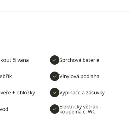
kout či vana
Sprchová baterie
ebřík
Vinylová podlaha
dveře + obložky
Vypínače a zásuvky
Elektrický větrák –
vod
koupelna či WC