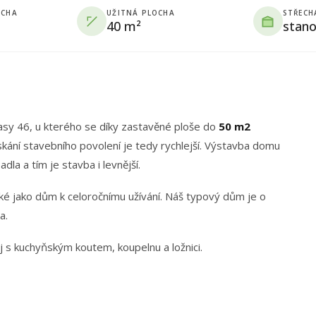
OCHA
UŽITNÁ PLOCHA
STŘECH
40 m²
stano
Easy 46, u kterého se díky zastavěné ploše do
50 m2
skání stavebního povolení je tedy rychlejší. Výstavba domu
la a tím je stavba i levnější.
aké jako dům k celoročnímu užívání. Náš typový dům je o
a.
 s kuchyňským koutem, koupelnu a ložnici.