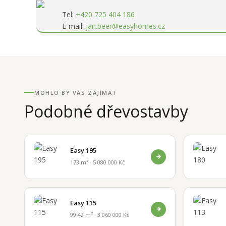
Tel:
+420 725 404 186
E-mail:
jan.beer@easyhomes.cz
MOHLO BY VÁS ZAJÍMAT
Podobné dřevostavby
Easy 195
173 m² · 5 080 000 Kč
Easy 115
99.42 m² · 3 060 000 Kč