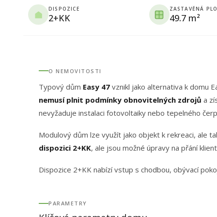
DISPOZICE
ZASTAVĚNÁ PL
2+KK
49.7 m²
O NEMOVITOSTI
Typový dům
Easy 47
vznikl jako alternativa k domu 
nemusí plnit podmínky obnovitelných zdrojů
a zí
nevyžaduje instalaci fotovoltaiky nebo tepelného čerpad
Modulový dům lze využít jako objekt k rekreaci, ale t
dispozici 2+KK
, ale jsou možné úpravy na přání klient
Dispozice 2+KK nabízí vstup s chodbou, obývací pokoj
PARAMETRY