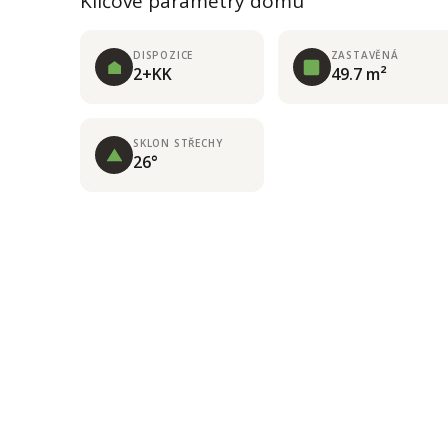
Klíčové parametry domu
DISPOZICE
ZASTAVĚNÁ
2+KK
49.7 m²
SKLON STŘECHY
26°