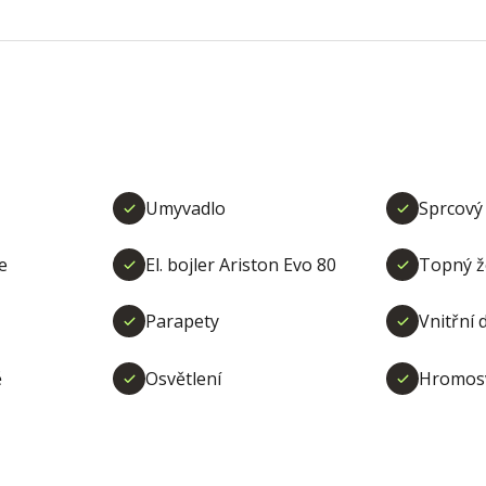
Umyvadlo
Sprcový 
e
El. bojler Ariston Evo 80
Topný ž
Parapety
Vnitřní 
ě
Osvětlení
Hromos