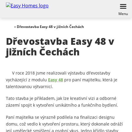
Menu
»
Dřevostavba Easy 48 v jižních Čechách
Dřevostavba Easy 48 v
jižních Čechách
V roce 2018 jsme realizovali výstavbu dřevostavby
vycházející z modulu
Easy 48
pro paní majitelku, která je
talentovanou výtvarnicí.
Tato stavba je příkladem, jak lze kreativní vizi a odborné
zázemí spojit k vytvoření unikátního a funkčního bydlení.
Paní majitelka se výrazně podílela na finalizaci designu
domu, což vedlo k vytvoření prostoru, který dokonale odráží
její umělecké smýšlení a osobní vkus. Jedno křídlo stavby