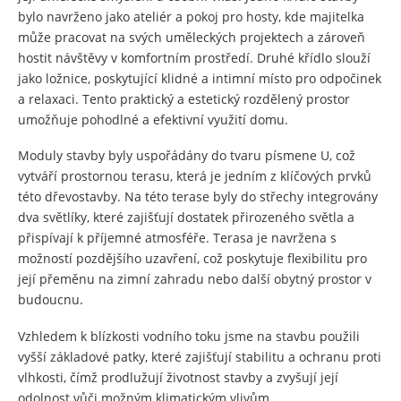
bylo navrženo jako ateliér a pokoj pro hosty, kde majitelka
může pracovat na svých uměleckých projektech a zároveň
hostit návštěvy v komfortním prostředí. Druhé křídlo slouží
jako ložnice, poskytující klidné a intimní místo pro odpočinek
a relaxaci. Tento praktický a estetický rozdělený prostor
umožňuje pohodlné a efektivní využití domu.
Moduly stavby byly uspořádány do tvaru písmene U, což
vytváří prostornou terasu, která je jedním z klíčových prvků
této dřevostavby. Na této terase byly do střechy integrovány
dva světlíky, které zajišťují dostatek přirozeného světla a
přispívají k příjemné atmosféře. Terasa je navržena s
možností pozdějšího uzavření, což poskytuje flexibilitu pro
její přeměnu na zimní zahradu nebo další obytný prostor v
budoucnu.
Vzhledem k blízkosti vodního toku jsme na stavbu použili
vyšší základové patky, které zajišťují stabilitu a ochranu proti
vlhkosti, čímž prodlužují životnost stavby a zvyšují její
odolnost vůči možným klimatickým vlivům.