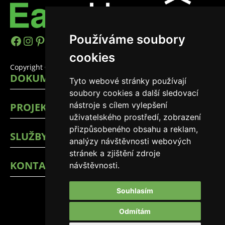
Používáme soubory
h
I
P
Y
L
T
cookies
t
n
i
o
i
i
Copyright © 2026 EasyHomes
DOKUMENTY
Tyto webové stránky používají
t
s
n
u
n
k
soubory cookies a další sledovací
p
t
t
T
k
T
nástroje s cílem vylepšení
PROJEKTY
s
a
e
u
e
o
uživatelského prostředí, zobrazení
přizpůsobeného obsahu a reklam,
:
g
r
b
d
k
SLUŽBY
analýzy návštěvnosti webových
/
r
e
e
I
stránek a zjištění zdroje
KONTAKTY
návštěvnosti.
/
a
s
n
w
m
t
Souhlasím
w
Odmítám