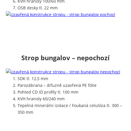
KVH hranoly 100/60 mm
OSB desky tl. 22 mm
Strop bungalov – nepochozí
SDK tl. 12,5 mm
Parozábrana – difuzně uzavřená PE fólie
Pohled CD ID profily tl. 100 mm
KVH hranoly 60/240 mm
Tepelná minerální izolace / Foukaná celulóza tl. 300 –
350 mm