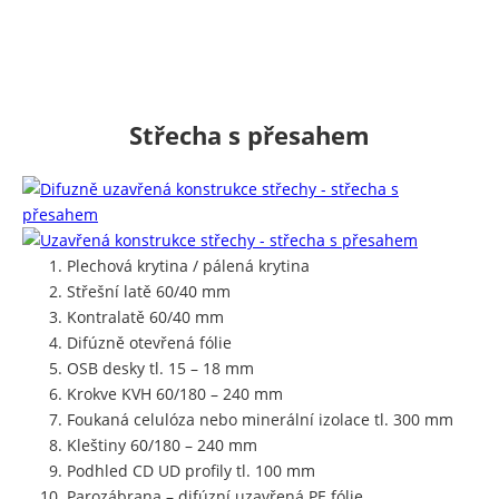
Střecha s přesahem
Plechová krytina / pálená krytina
Střešní latě 60/40 mm
Kontralatě 60/40 mm
Difúzně otevřená fólie
OSB desky tl. 15 – 18 mm
Krokve KVH 60/180 – 240 mm
Foukaná celulóza nebo minerální izolace tl. 300 mm
Kleštiny 60/180 – 240 mm
Podhled CD UD profily tl. 100 mm
Parozábrana – difúzní uzavřená PE fólie