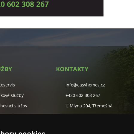
0 602 308 267
UŽBY
KONTAKTY
toservis
info@easyhomes.cz
škové služby
+420 602 308 267
ěhovací služby
U Mlýna 204, Třemošná
lidové služby
Studentská 55A, Plzeň
rketingová agentura
bory cookies