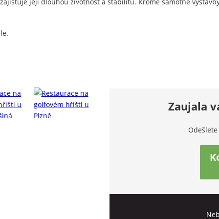
jišťuje její dlouhou životnost a stabilitu. Kromě samotné výstavby 
le.
Zaujala v
Odešlete
K
Neb