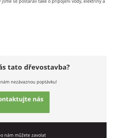
jsme se postarali také o připojení vody, elektřiny a
ás tato dřevostavba?
 nám nezávaznou poptávku!
ontaktujte nás
o nám můžete zavolat