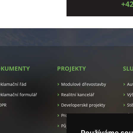
+42
KUMENTY
PROJEKTY
SL
es.cz/
eklamační řád
Modulové dřevostavby
Au
klamační formulář
Realitní kancelář
Vý
DPR
Developerské projekty
St
Pronájem apartmánů
Úk
Půjčovna luxusních aut
Ma
Používáme sou