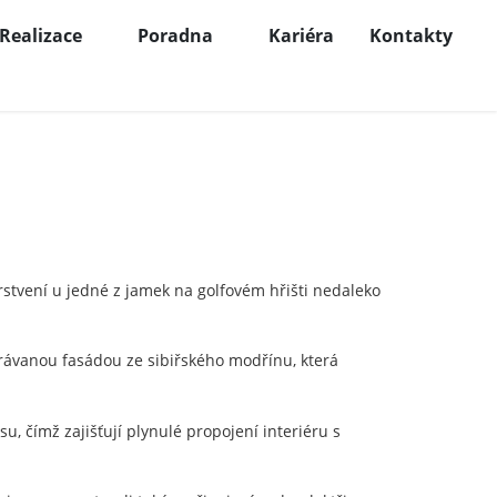
Realizace
Poradna
Kariéra
Kontakty
rstvení u jedné z jamek na golfovém hřišti nedaleko
trávanou fasádou ze sibiřského modřínu, která
, čímž zajišťují plynulé propojení interiéru s