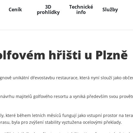
3D
Technické
Ceník
Služby
prohlídky
info
lfovém hřišti u Plzně
gnově unikátní dřevostavbu restaurace, která nyní slouží jako obče
 návrhu majitelů golfového resortu a vyniká především svou prově
, které během letních měsíců fungují jako vstupní prostor na terasu
rasu, byla pro zvýšení stability vyztužena ocelovými překlady.