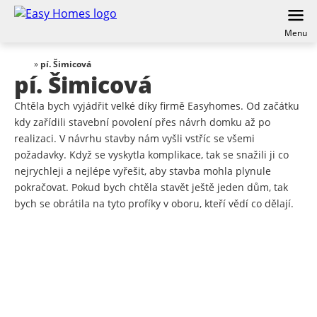
Menu
»
pí. Šimicová
pí. Šimicová
Chtěla bych vyjádřit velké díky firmě Easyhomes. Od začátku
kdy zařídili stavební povolení přes návrh domku až po
realizaci. V návrhu stavby nám vyšli vstříc se všemi
požadavky. Když se vyskytla komplikace, tak se snažili ji co
nejrychleji a nejlépe vyřešit, aby stavba mohla plynule
pokračovat. Pokud bych chtěla stavět ještě jeden dům, tak
bych se obrátila na tyto profíky v oboru, kteří vědí co dělají.