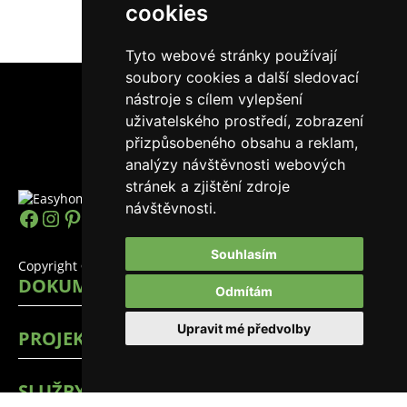
cookies
Tyto webové stránky používají
soubory cookies a další sledovací
nástroje s cílem vylepšení
uživatelského prostředí, zobrazení
přizpůsobeného obsahu a reklam,
analýzy návštěvnosti webových
stránek a zjištění zdroje
návštěvnosti.
https://www.facebook.com/easyhomes
Instagram
Pinterest
YouTube
LinkedIn
TikTok
Souhlasím
Copyright © 2026 EasyHomes
DOKUMENTY
Odmítám
Upravit mé předvolby
PROJEKTY
SLUŽBY