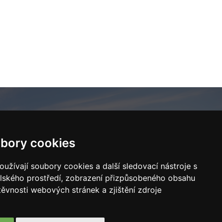
bory cookies
UŽBY
KONTAKTY
užívají soubory cookies a další sledovací nástroje s
elského prostředí, zobrazení přizpůsobeného obsahu
toservis
info@easyhomes.cz
těvnosti webových stránek a zjištění zdroje
škové služby
+420 602 308 267
ěhovací služby
U Mlýna 204, Třemošná