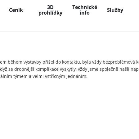
3D
Technické
Ceník
Služby
prohlídky
info
jsem během výstavby přišel do kontaktu, byla vždy bezproblémová 
yž se drobnější komplikace vyskytly, vždy jsme společně našli napr
ionálním týmem a velmi vstřícným jednáním.