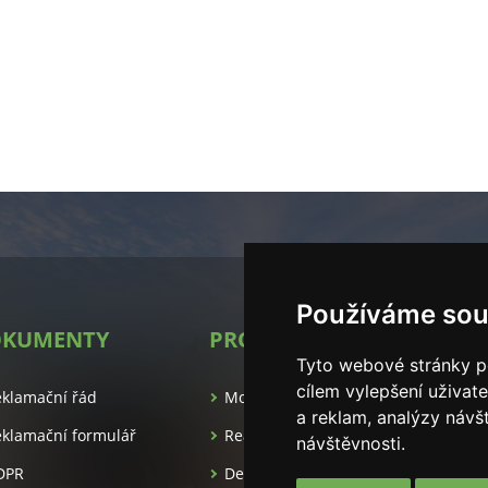
Používáme sou
KUMENTY
PROJEKTY
SL
Tyto webové stránky po
es.cz/
cílem vylepšení uživat
eklamační řád
Modulové dřevostavby
Au
a reklam, analýzy návš
klamační formulář
Realitní kancelář
Vý
návštěvnosti.
DPR
Developerské projekty
St