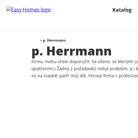
Katalog
»
p. Herrmann
p. Herrmann
Firmu mohu vřele doporučit. Se všemi, se kterými 
opatřením.) Žádný z požadavků nebyl problém, a i kd
se na stavbě, patří můj dík. Férová firma s profes