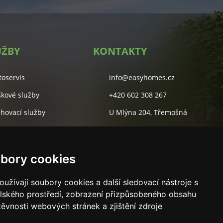
UŽBY
KONTAKTY
toservis
info@easyhomes.cz
škové služby
+420 602 308 267
ěhovací služby
U Mlýna 204, Třemošná
lidové služby
Studentská 55A, Plzeň
rketingová agentura
bory cookies
užívají soubory cookies a další sledovací nástroje s
elského prostředí, zobrazení přizpůsobeného obsahu
těvnosti webových stránek a zjištění zdroje