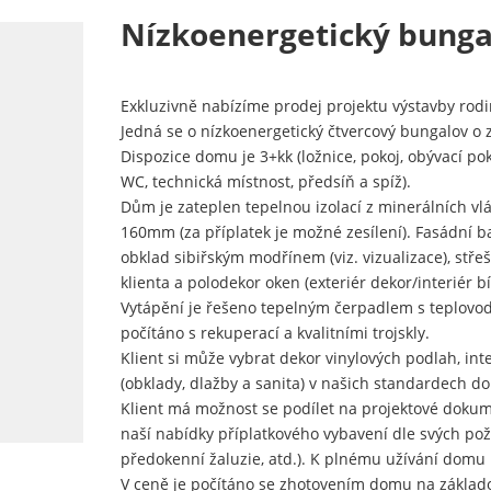
Nízkoenergetický bunga
Exkluzivně nabízíme prodej projektu výstavby r
Jedná se o nízkoenergetický čtvercový bungalov o
Dispozice domu je 3+kk (ložnice, pokoj, obývací 
WC, technická místnost, předsíň a spíž).
Dům je zateplen tepelnou izolací z minerálních 
160mm (za příplatek je možné zesílení). Fasádní ba
obklad sibiřským modřínem (viz. vizualizace), střeš
klienta a polodekor oken (exteriér dekor/interiér bí
Vytápění je řešeno tepelným čerpadlem s teplov
počítáno s rekuperací a kvalitními trojskly.
Klient si může vybrat dekor vinylových podlah, int
(obklady, dlažby a sanita) v našich standardech d
Klient má možnost se podílet na projektové doku
naší nabídky příplatkového vybavení dle svých pož
předokenní žaluzie, atd.). K plnému užívání domu
V ceně je počítáno se zhotovením domu na základo