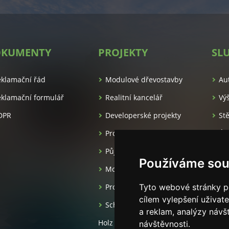
KUMENTY
PROJEKTY
SL
es.cz/
eklamační řád
Modulové dřevostavby
Au
klamační formulář
Realitní kancelář
Vý
DPR
Developerské projekty
St
Pronájem apartmánů
Úk
Půjčovna luxusních aut
Ma
Používáme sou
Moderní dřevostavby
Projekční kancelář
Tyto webové stránky po
cílem vylepšení uživat
Schlüsselfertige häuser aus
a reklam, analýzy návš
Holz
návštěvnosti.