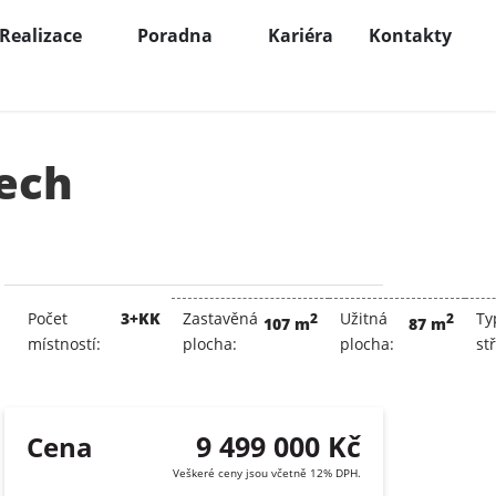
Realizace
Poradna
Kariéra
Kontakty
ech
Počet
3+KK
Zastavěná
Užitná
Ty
2
2
107 m
87 m
místností:
plocha:
plocha:
st
9 499 000 Kč
Cena
Veškeré ceny jsou včetně 12% DPH.