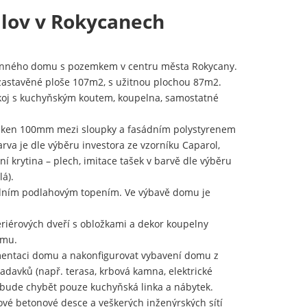
lov v Rokycanech
odinného domu s pozemkem v centru města Rokycany.
 zastavěné ploše 107m2, s užitnou plochou 87m2.
pokoj s kuchyňským koutem, koupelna, samostatné
vláken 100mm mezi sloupky a fasádním polystyrenem
rva je dle výběru investora ze vzorníku Caparol,
ní krytina – plech, imitace tašek v barvě dle výběru
lá).
odním podlahovým topením. Ve výbavě domu je
eriérových dveří s obložkami a dekor koupelny
omu.
mentaci domu a nakonfigurovat vybavení domu z
adavků (např. terasa, krbová kamna, elektrické
 bude chybět pouze kuchyňská linka a nábytek.
vé betonové desce a veškerých inženýrských sítí