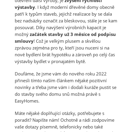
otevření další výroby, je
zvýšení rychlosti
výstavby
. I když moderní dřevěné domy obecně
patří k typům staveb, jejichž realizace by se dala
bez nadsázky označit za bleskovou, stále je se kam
posouvat. Díky navýšení výrobních kapacit
je
možný
začátek stavby už 3 měsíce od podpisu
smlouvy
! Což je velkým plusem a skvělou
zprávou zejména pro ty, kteří jsou nuceni si na
nové bydlení brát hypotéku a zároveň po celý čas
výstavby bydlet v pronajatém bytě.
Doufáme, že jsme vám do nového roku 2022
přinesli tímto naším článkem nějaké pozitivní
novinky a třeba jsme vám i dodali kuráže pustit se
do stavby svého domu snů možná právě s
EasyHomes.
Máte nějaké doplňující otázky, potřebujete s
poradit? Napište nám! Ochotně a rádi zodpovíme
vaše dotazy písemně, telefonicky nebo také