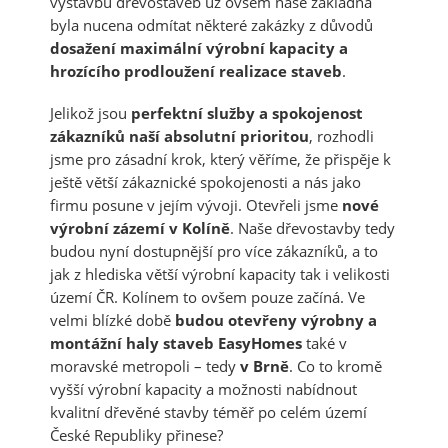
výstavbu dřevostaveb už ovšem naše základna
byla nucena odmítat některé zakázky z důvodů
dosažení maximální výrobní kapacity a
hrozícího prodloužení realizace staveb
.
Jelikož jsou
perfektní služby a spokojenost
zákazníků naší absolutní prioritou
, rozhodli
jsme pro zásadní krok, který věříme, že přispěje k
ještě větší zákaznické spokojenosti a nás jako
firmu posune v jejím vývoji. Otevřeli jsme
nové
výrobní zázemí v Kolíně
. Naše dřevostavby tedy
budou nyní dostupnější pro více zákazníků, a to
jak z hlediska větší výrobní kapacity tak i velikosti
území ČR. Kolínem to ovšem pouze začíná. Ve
velmi blízké době
budou otevřeny výrobny a
montážní haly staveb EasyHomes
také v
moravské metropoli – tedy
v Brně
. Co to kromě
vyšší výrobní kapacity a možnosti nabídnout
kvalitní dřevěné stavby téměř po celém území
České Republiky přinese?