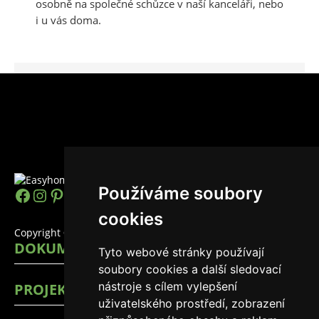
osobně na společné schůzce v naší kanceláři, nebo
i u vás doma.
Používáme soubory
https://www.facebook.com/easyhomes
Instagram
Pinterest
YouTube
LinkedIn
TikTok
cookies
Copyright © 2026 EasyHomes
DOKUMENTY
Tyto webové stránky používají
soubory cookies a další sledovací
nástroje s cílem vylepšení
PROJEKTY
uživatelského prostředí, zobrazení