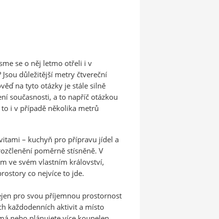
me se o něj letmo otřeli i v
Jsou důležitější metry čtvereční
ď na tyto otázky je stále silně
ení současnosti, a to napříč otázkou
A to i v případě několika metrů
ivitami – kuchyň pro přípravu jídel a
 rozčlenění poměrně stísněně. V
m ve svém vlastním království,
rostory co nejvíce to jde.
 nejen pro svou příjemnou prostornost
ch každodenních aktivit a místo
 má nebo plánujete více koupelen,