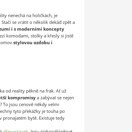
lity nenechá na holičkách, je
tačí se vrátit o několik dekád zpět a
zumí i s moderními koncepty
zi komodami, stolky a křesly si jistě
j domov
stylovou ozdobu i
a od reality pěkně na frak. Ať už
větší kompromisy
a zabývat se nejen
i? To jsou cenově někdy velmi
všechny tyto překážky je touha po
 v pronajatém bytě. Existuje tedy
ch
dřevostaveb
. Jsou nízkonákladové,