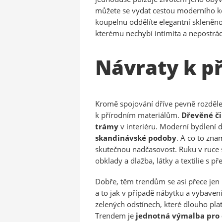
můžete se vydat cestou moderního 
koupelnu oddělíte elegantní skleněno
kterému nechybí intimita a nepostrád
Návraty k př
Kromě spojování dříve pevně rozděle
k přírodním materiálům.
Dřevěné č
trámy
v interiéru. Moderní bydlení
skandinávské podoby
. A co to zn
skutečnou nadčasovost. Ruku v ruce s
obklady a dlažba, látky a textilie s p
Dobře, těm trendům se asi přece jen
a to jak v případě nábytku a vybavení
zelených odstínech, které dlouho pla
Trendem
je
jednotná výmalba
pro 