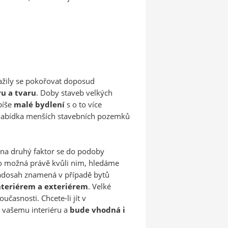
nažily se pokořovat doposud
ru a tvaru
. Doby staveb velkých
píše
malé bydlení
s o to více
a nabídka menších stavebních pozemků
na druhý faktor se do podoby
o možná právě kvůli nim, hledáme
 nadosah znamená v případě bytů
interiérem a exteriérem
. Velké
časnosti. Chcete-li jít v
t vašemu interiéru a
bude vhodná i