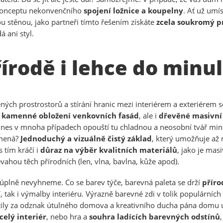
konceptu nekonvenčního
spojení ložnice a koupelny
. Ať už umí
u stěnou, jako partneři tímto řešením získáte
zcela soukromý p
á ani styl.
írodě i lehce do minul
ných prostrostorů a stírání hranic mezi interiérem a exteriérem
i kamenné obložení venkovních fasád
, ale i
dřevěné masivní
 dnes v mnoha případech opouští tu chladnou a neosobní tvář min
amená?
Jednoduchý a vizuálně čistý základ
, který umožňuje až
 tím kráčí i
důraz na výběr kvalitních materiálů
, jako je ma
řevahou těch přírodních (len, vlna, bavlna, kůže apod).
 úplně nevyhneme. Co se barev týče, barevná paleta se drží
příro
, tak i výmalby interiéru. Výrazně barevné zdi v tolik populárníc
tily za odznak útulného domova a kreativního ducha pána domu už 
celý interiér
, nebo hra a
souhra ladících barevných odstínů