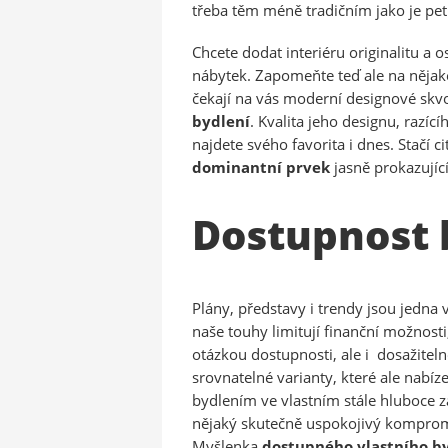
třeba těm méně tradičním jako je pet
Chcete dodat interiéru originalitu a 
nábytek. Zapomeňte teď ale na nějaké
čekají na vás moderní designové skvo
bydlení
. Kvalita jeho designu, razí
najdete svého favorita i dnes. Stačí 
dominantní prvek
jasně prokazujíc
Dostupnost 
Plány, představy i trendy jsou jedna 
naše touhy limitují finanční možnost
otázkou dostupnosti, ale i dosažitel
srovnatelné varianty, které ale nabíz
bydlením ve vlastním stále hluboce za
nějaký skutečně uspokojivý kompro
Myšlenka
dostupného vlastního b