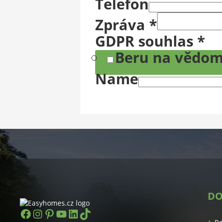
Telefon
Zpráva
*
GDPR souhlas
*
Beru na vědom
Name
DO