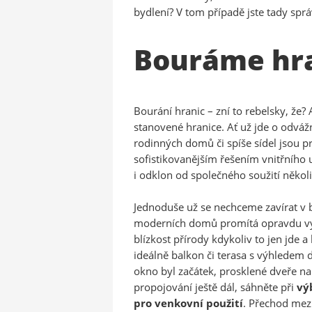
bydlení? V tom případě jste tady s
Bouráme hr
Bourání hranic – zní to rebelsky, že?
stanovené hranice. Ať už jde o odvá
rodinných domů či spíše sídel jsou 
sofistikovanějším řešením vnitřního
i odklon od společného soužití několi
Jednoduše už se nechceme zavírat v b
moderních domů promítá opravdu výr
blízkost přírody kdykoliv to jen jde
ideálně balkon či terasa s výhledem
okno byl začátek, prosklené dveře na
propojování ještě dál, sáhněte při
vý
pro venkovní použití
. Přechod mezi