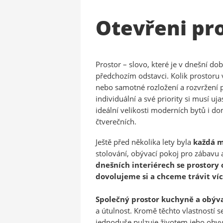
Otevřeni pr
Prostor – slovo, které je v dnešní do
předchozím odstavci. Kolik prostoru 
nebo samotné rozložení a rozvržení p
individuální a své priority si musí u
ideální velikosti moderních bytů i d
čtverečních.
Ještě před několika lety byla
každá m
stolování, obývací pokoj pro zábavu a
dnešních interiérech se prostory 
dovolujeme si a chceme trávit ví
Společný prostor kuchyně a obýv
a útulnost. Kromě těchto vlastností s
jednoduše pulzuje životem jeho obyva