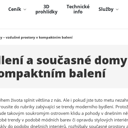
3D
Technické
Ceník
Služby
prohlídky
info
y – vzdušné prostory v kompaktním balení
lení a současné domy
kompaktním balení
během života splnit většina z nás. Ale i pokud jste tuto metu neza
ousíte do rubriky zabývající se trendy moderního bydlení. Protož
de takovým soukromým ostrovem klidu a pohody v dnešním někdy
bé trendy v podobě módních barev či opravdu stylových interiér
iskly do podoby dnešních interiérů, rozhýbaly současné prostory 