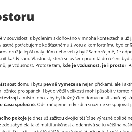
ostoru
bě v souvislosti s bydlením skloňováno v mnoha kontextech a už js
vlastně potřebujeme ke šťastnému životu a komfortnímu bydlení? 
rostoru? Je lepší malý dům nebo velký byt? Samozřejmě, že odpově
jasnit každý sám. Vlastnost, která se ovšem promítá do řešení bydl
omů, je vzdušnost. Protože tam,
kde je vzdušnost, je i prostor
. 
ístnost
domu i bytu
pevně vymezena
nejen příčkami, ale i akt
 ložnice pro spánek. I byt o větší velikosti mohl působit v tomto
otevírají
a místo toho, aby byl každý člen domácnosti zavřený sá
ce času společně
. Odstraňujeme tedy zdi a snažíme se spojovat p
acího pokoje
je dnes už zažitou dvojicí těšící se výrazné oblibě
e zde zabydlela také multifunkčnost a odehrává se tu většina naši
telů. Dá se jít ale ještě dál? Samozřejmě. V případě, že váš dům