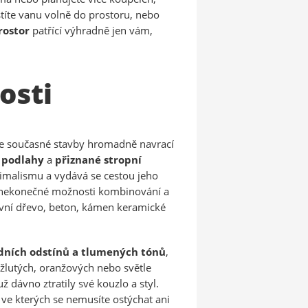
stíte vanu volně do prostoru, nebo
rostor
patřící výhradně jen vám,
osti
 se současné stavby hromadně navrací
 podlahy
a
přiznané stropní
imalismu a vydává se cestou jeho
 nekonečné možnosti kombinování a
sivní dřevo, beton, kámen keramické
dních odstínů a tlumených tónů
,
h žlutých, oranžových nebo světle
dávno ztratily své kouzlo a styl.
, ve kterých se nemusíte ostýchat ani