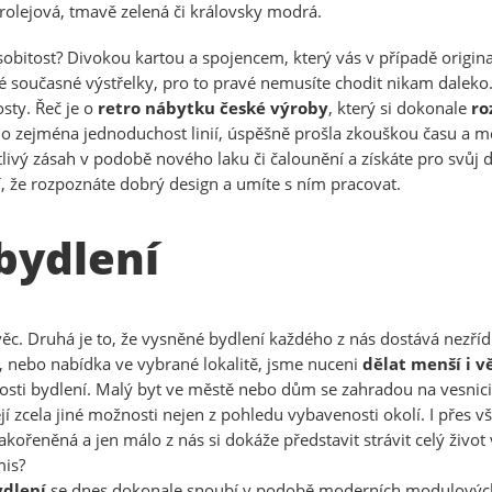
rolejová, tmavě zelená či královsky modrá.
osobitost? Divokou kartou a spojencem, který vás v případě origina
 současné výstřelky, pro to pravé nemusíte chodit nikam daleko. S
sty. Řeč je o
retro nábytku české výroby
, který si dokonale
ro
cího zejména jednoduchost linií, úspěšně prošla zkouškou času a me
citlivý zásah v podobě nového laku či čalounění a získáte pro svů
í, že rozpoznáte dobrý design a umíte s ním pracovat.
bydlení
věc. Druhá je to, že vysněné bydlení každého z nás dostává nezřídk
i, nebo nabídka ve vybrané lokalitě, jsme nuceni
dělat menší i 
nosti bydlení. Malý byt ve městě nebo dům se zahradou na vesnic
ejí zcela jiné možnosti nejen z pohledu vybavenosti okolí. I přes 
kořeněná a jen málo z nás si dokáže představit strávit celý život
mis?
ydlení
se dnes dokonale snoubí v podobě moderních modulový