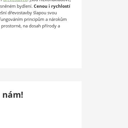
vysněném bydlení.
Cenou i rychlostí
šní dřevostavby šlapou svou
i fungováním principům a nárokům
a prostorné, na dosah přírody a
e nám!