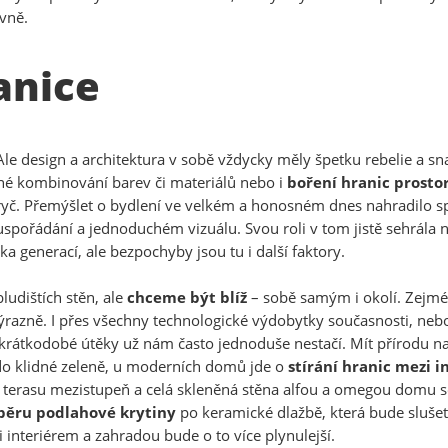
právně.
anice
 Ale design a architektura v sobě vždycky měly špetku rebelie a s
žné kombinování barev či materiálů nebo i
boření hranic prosto
pryč. Přemýšlet o bydlení ve velkém a honosném dnes nahradilo s
 uspořádání a jednoduchém vizuálu. Svou roli v tom jistě sehrál
ka generací, ale bezpochyby jsou tu i další faktory.
ludištích stěn, ale
chceme být blíž
– sobě samým i okolí. Zejmé
azně. I přes všechny technologické výdobytky současnosti, neb
 a krátkodobé útěky už nám často jednoduše nestačí. Mít přírodu
 do klidné zeleně, u moderních domů jde o
stírání hranic mezi 
 terasu mezistupeň a celá skleněná stěna alfou a omegou domu sou
běru podlahové krytiny
po keramické dlažbě, která bude sluše
 interiérem a zahradou bude o to více plynulejší.