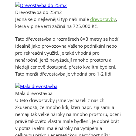
Dřevostavba do 25m2
Jedná se o nejlevnější typ naší malé
dřevostavby
,
která v plné verzi začíná na 725.000 Kč.
Tato dřevostavba o rozměrech 8×3 metry se hodí
ideálně jako provozovna Vašeho podnikání nebo
pro rekreační využití. je také vhodná pro
nenáročné, jenž nevyžadují mnoho prostoru a
hledají cenově dostupné, přesto kvalitní bydlení.
Tato menší dřevostavba je vhodná pro 1-2 lidi.
Malá dřevostavba
U této dřevostavby jsme vycházeli z našich
zkušeností, že mnoho lidí, kteří např. žijí sami a
nemají tak velké nároky na mnoho prostoru, ocení
právě takovéto vlastní malé bydlení. Je dobré brát
v potaz i velmi malé nároky na vytápění a
celkovou nízkou energetickou náročnost díky