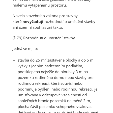
malému vytápěnému prostoru.
Novela stavebního zákona pro stavby,
které
nevyžadují
rozhodnutí o umístění stavby
ani územní souhlas zní takto:
(§ 79) Rozhodnutí o umístění stavby
Jedná se mj. o:
2
stavba do 25 m
zastavěné plochy a do 5 m
výšky s jedním nadzemním podlažím,
podsklepená nejvýše do hloubky 3 m na
pozemku rodinného domu nebo stavby pro
rodinnou rekreaci, která
souvisí nebo
podmiňuje bydlení nebo rodinnou rekreaci
, je
umisťována v odstupové vzdálenosti
od
společných hranic pozemků nejméně 2 m
,
plocha části pozemku schopného vsakovat
dešťové vody po jejím umístění bude nejméně