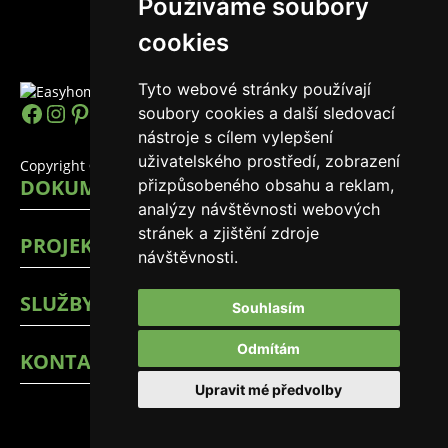
Používáme soubory
cookies
Tyto webové stránky používají
soubory cookies a další sledovací
https://www.facebook.com/easyhomes
Instagram
Pinterest
YouTube
LinkedIn
TikTok
nástroje s cílem vylepšení
uživatelského prostředí, zobrazení
Copyright © 2026 EasyHomes
DOKUMENTY
přizpůsobeného obsahu a reklam,
analýzy návštěvnosti webových
stránek a zjištění zdroje
PROJEKTY
návštěvnosti.
SLUŽBY
Souhlasím
Odmítám
KONTAKTY
Upravit mé předvolby