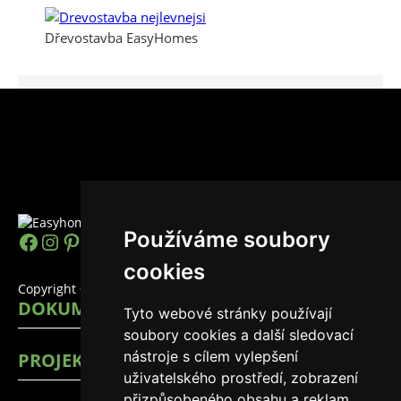
Dřevostavba EasyHomes
Používáme soubory
https://www.facebook.com/easyhomes
Instagram
Pinterest
YouTube
LinkedIn
TikTok
cookies
Copyright © 2026 EasyHomes
DOKUMENTY
Tyto webové stránky používají
soubory cookies a další sledovací
nástroje s cílem vylepšení
PROJEKTY
uživatelského prostředí, zobrazení
přizpůsobeného obsahu a reklam,