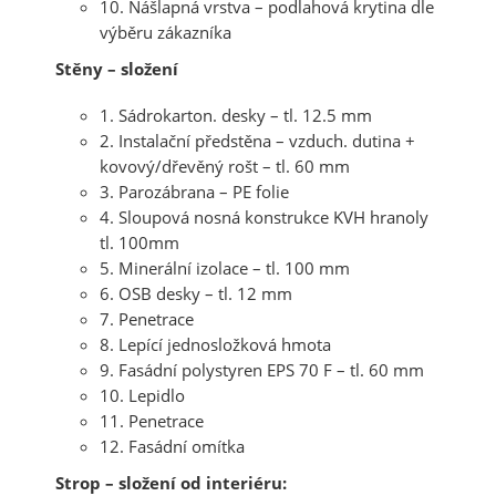
10. Nášlapná vrstva – podlahová krytina dle
výběru zákazníka
Stěny – složení
1. Sádrokarton. desky – tl. 12.5 mm
2. Instalační předstěna – vzduch. dutina +
kovový/dřevěný rošt – tl. 60 mm
3. Parozábrana – PE folie
4. Sloupová nosná konstrukce KVH hranoly
tl. 100mm
5. Minerální izolace – tl. 100 mm
6. OSB desky – tl. 12 mm
7. Penetrace
8. Lepící jednosložková hmota
9. Fasádní polystyren EPS 70 F – tl. 60 mm
10. Lepidlo
11. Penetrace
12. Fasádní omítka
Strop – složení od interiéru: