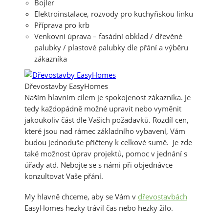
Bojler
Elektroinstalace, rozvody pro kuchyňskou linku
Příprava pro krb
Venkovní úprava – fasádní obklad / dřevěné
palubky / plastové palubky dle přání a výběru
zákazníka
Dřevostavby EasyHomes
Naším hlavním cílem je spokojenost zákazníka. Je
tedy každopádně možné upravit nebo vyměnit
jakoukoliv část dle Vašich požadavků. Rozdíl cen,
které jsou nad rámec základního vybavení, Vám
budou jednoduše přičteny k celkové sumě. Je zde
také možnost úprav projektů, pomoc v jednání s
úřady atd. Nebojte se s námi při objednávce
konzultovat Vaše přání.
My hlavně chceme, aby se Vám v
dřevostavbách
EasyHomes hezky trávil čas nebo hezky žilo.