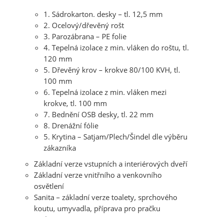
1. Sádrokarton. desky – tl. 12,5 mm
2. Ocelový/dřevěný rošt
3. Parozábrana – PE folie
4. Tepelná izolace z min. vláken do roštu, tl.
120 mm
5. Dřevěný krov – krokve 80/100 KVH, tl.
100 mm
6. Tepelná izolace z min. vláken mezi
krokve, tl. 100 mm
7. Bednění OSB desky, tl. 22 mm
8. Drenážní fólie
5. Krytina – Satjam/Plech/Šindel dle výběru
zákazníka
Základní verze vstupních a interiérových dveří
Základní verze vnitřního a venkovního
osvětlení
Sanita – základní verze toalety, sprchového
koutu, umyvadla, příprava pro pračku