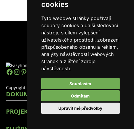
cookies
Tyto webové stránky používají
soubory cookies a další sledovací
nástroje s cílem vylepšení
uživatelského prostředí, zobrazení
přizpůsobeného obsahu a reklam,
analýzy návštěvnosti webových
stránek a zjištění zdroje
návštěvnosti.
https://www.facebook.com/easyhomes
Instagram
Pinterest
YouTube
LinkedIn
TikTok
Souhlasím
Copyright © 2026 EasyHomes
DOKUMENTY
Odmítám
Upravit mé předvolby
PROJEKTY
SLUŽBY