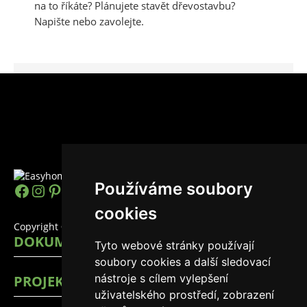
na to říkáte? Plánujete stavět dřevostavbu?
Napište nebo zavolejte.
Používáme soubory
https://www.facebook.com/easyhomes
Instagram
Pinterest
YouTube
LinkedIn
TikTok
cookies
Copyright © 2026 EasyHomes
DOKUMENTY
Tyto webové stránky používají
soubory cookies a další sledovací
nástroje s cílem vylepšení
PROJEKTY
uživatelského prostředí, zobrazení