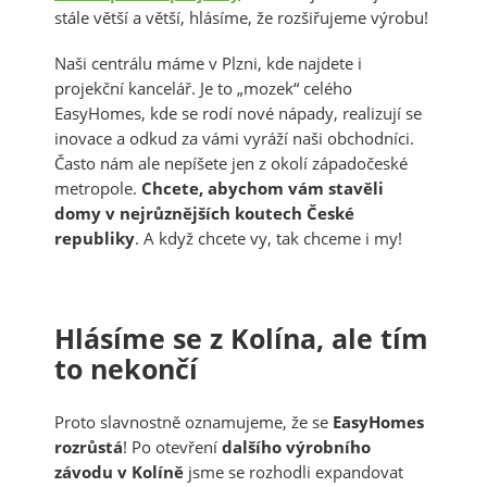
stále větší a větší, hlásíme, že rozšiřujeme výrobu!
Naši centrálu máme v Plzni, kde najdete i
projekční kancelář. Je to „mozek“ celého
EasyHomes, kde se rodí nové nápady, realizují se
inovace a odkud za vámi vyráží naši obchodníci.
Často nám ale nepíšete jen z okolí západočeské
metropole.
Chcete, abychom vám stavěli
domy v nejrůznějších koutech České
republiky
. A když chcete vy, tak chceme i my!
Hlásíme se z Kolína, ale tím
to nekončí
Proto slavnostně oznamujeme, že se
EasyHomes
rozrůstá
! Po otevření
dalšího výrobního
závodu v Kolíně
jsme se rozhodli expandovat