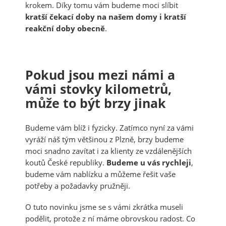
krokem. Díky tomu vám budeme moci slíbit
kratší čekací doby na našem domy i kratší
reakční doby obecně
.
Pokud jsou mezi námi a
vámi stovky kilometrů,
může to být brzy jinak
Budeme vám blíž i fyzicky. Zatímco nyní za vámi
vyráží náš tým většinou z Plzně, brzy budeme
moci snadno zavítat i za klienty ze vzdálenějších
koutů České republiky.
Budeme u vás rychleji
,
budeme vám nablízku a můžeme řešit vaše
potřeby a požadavky pružněji.
O tuto novinku jsme se s vámi zkrátka museli
podělit, protože z ní máme obrovskou radost. Co