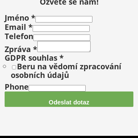
Ozvěte se nám!
Jméno
*
Email
*
Telefon
Zpráva
*
GDPR souhlas
*
Beru na vědomí zpracování
osobních údajů
Phone
Odeslat dotaz