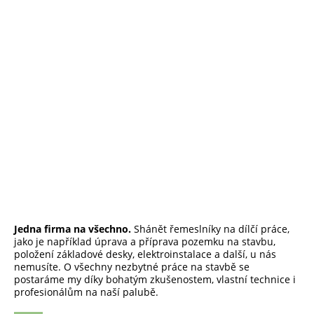
Dřevostavby
na klíč
Jedna firma na všechno.
Shánět řemeslníky na dílčí práce,
jako je například úprava a příprava pozemku na stavbu,
položení základové desky, elektroinstalace a další, u nás
nemusíte. O všechny nezbytné práce na stavbě se
postaráme my díky bohatým zkušenostem, vlastní technice i
profesionálům na naší palubě.