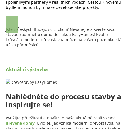
spolehlivými partnery v realitních vodách. Cestou k novému
bydlení mohou být i naše developerské projekty.
Jste z Českých Budějovic či okolí? Neváhejte a svěřte svou
stavbu rodinného domu do rukou EasyHomes! Kvalitní,
krásná a moderní dřevostavba může na vašem pozemku stát
už za pár měsíců.
Aktuální výstavba
Nahlédněte do procesu stavby a
inspirujte se!
Využijte příležitosti a navštivte naše aktuálně realizované
dřevěné domy
. Uvidíte, jak vzniká moderní dřevostavba, na
vlastní oči se budete moci přesvědčit o preciznosti a kvalitě