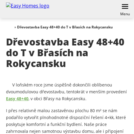
Menu
»
Dřevostavba Easy 48+40 do T v Břasích na Rokycansku
Dřevostavba Easy 48+40
do T v Břasích na
Rokycansku
V loňském roce jsme úspěšně dokončili oblíbenou
dvoumodulovou dřevostavbu, tentokrát v menším provedení
Easy 48+40
, v obci Břasy na Rokycansku.
I přes relativně malou zastavěnou plochu 80 m² se nám
podařilo vytvořit plnohodnotné dispoziční řešení 4+kk, které
poskytuje komfortní a funkční bydlení. Naše práce
zahrnovala nejen samotnou výstavbu domu, ale i připojení