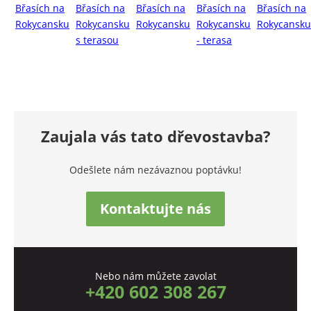
Zaujala vás tato dřevostavba?
Odešlete nám nezávaznou poptávku!
Kontaktujte nás
Nebo nám můžete zavolat
+420 602 308 267