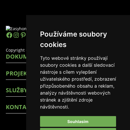
Používáme soubory
https://www.facebook.com/easyhomes
Instagram
Pinterest
YouTube
LinkedIn
TikTok
cookies
Copyright © 2026 EasyHomes
DOKUMENTY
Tyto webové stránky používají
soubory cookies a další sledovací
nástroje s cílem vylepšení
PROJEKTY
uživatelského prostředí, zobrazení
přizpůsobeného obsahu a reklam,
SLUŽBY
analýzy návštěvnosti webových
stránek a zjištění zdroje
KONTAKTY
návštěvnosti.
Souhlasím