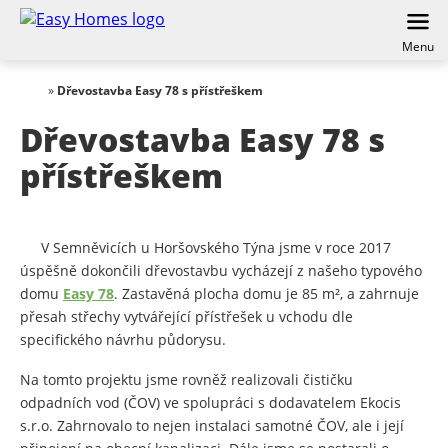
Menu
»
Dřevostavba Easy 78 s přístřeškem
Dřevostavba Easy 78 s
přístřeškem
V Semněvicích u Horšovského Týna jsme v roce 2017
úspěšně dokončili dřevostavbu vycházejí z našeho typového
domu
Easy 78
. Zastavěná plocha domu je 85 m², a zahrnuje
přesah střechy vytvářející přístřešek u vchodu dle
specifického návrhu půdorysu.
Na tomto projektu jsme rovněž realizovali čističku
odpadních vod (ČOV) ve spolupráci s dodavatelem Ekocis
s.r.o. Zahrnovalo to nejen instalaci samotné ČOV, ale i její