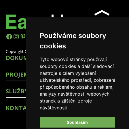
Používáme soubory
https://www.facebook.com/easyhomes
Instagram
Pinterest
YouTube
LinkedIn
TikTok
cookies
Copyright © 2026 EasyHomes
DOKUMENTY
Tyto webové stránky používají
soubory cookies a další sledovací
nástroje s cílem vylepšení
PROJEKTY
uživatelského prostředí, zobrazení
přizpůsobeného obsahu a reklam,
SLUŽBY
analýzy návštěvnosti webových
stránek a zjištění zdroje
KONTAKTY
návštěvnosti.
Souhlasím