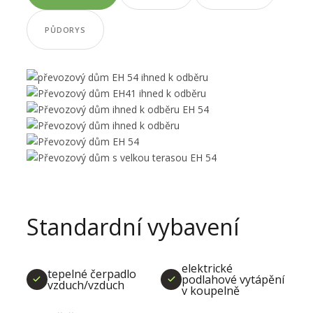
PŮDORYS
Standardní vybavení
elektrické
tepelné čerpadlo
podlahové vytápění
vzduch/vzduch
v koupelně