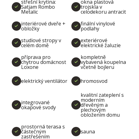
střešní krytina:
okna plastová
Satjam Rombo
trojskla v
Metalic
celodekoru antracit
interiérové dveře +
finální vinylové
obložky
podlahy
studiové stropy v
exteriérové
celém domě
elektrické žaluzie
příprava pro
kompletně
chytrou domácnost
vybavená koupelna
Loxone
včetně bojleru
elektrický ventilátor
hromosvod
kvalitní zateplení s
moderním
integrované
dřevěným a
okapové svody
plechovým
obložením domu
prostorná terasa s
částečným
sauna
zastřešením