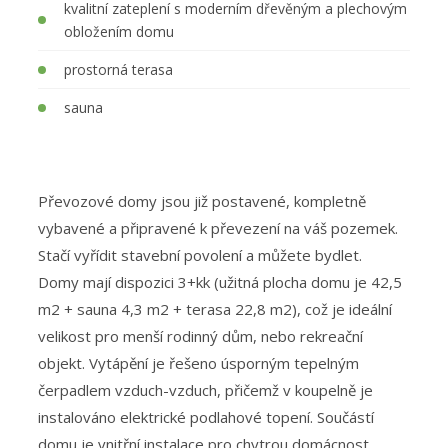
kvalitní zateplení s moderním dřevěným a plechovým
obložením domu
prostorná terasa
sauna
Převozové domy jsou již postavené, kompletně
vybavené a připravené k převezení na váš pozemek.
Stačí vyřídit stavební povolení a můžete bydlet.
Domy mají dispozici 3+kk (užitná plocha domu je 42,5
m2 + sauna 4,3 m2 + terasa 22,8 m2), což je ideální
velikost pro menší rodinný dům, nebo rekreační
objekt. Vytápění je řešeno úsporným tepelným
čerpadlem vzduch-vzduch, přičemž v koupelně je
instalováno elektrické podlahové topení. Součástí
domu je vnitřní instalace pro chytrou domácnost.