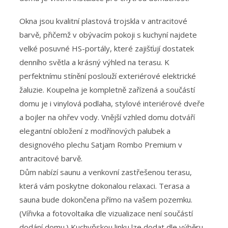
Okna jsou kvalitní plastová trojskla v antracitové
barvě, přičemž v obývacím pokoji s kuchyní najdete
velké posuvné HS-portály, které zajišťují dostatek
denního světla a krásný výhled na terasu. K
perfektnímu stínění poslouží exteriérové elektrické
žaluzie. Koupelna je kompletně zařízená a součástí
domu je i vinylová podlaha, stylové interiérové dveře
a bojler na ohřev vody. Vnější vzhled domu dotváří
elegantní obložení z modřínových palubek a
designového plechu Satjam Rombo Premium v
antracitové barvě.
Dům nabízí saunu a venkovní zastřešenou terasu,
která vám poskytne dokonalou relaxaci. Terasa a
sauna bude dokončena přímo na vašem pozemku.
(Vířivka a fotovoltaika dle vizualizace není součástí
dodání domu.) Kuchyňskou linku lze dodat dle výběru