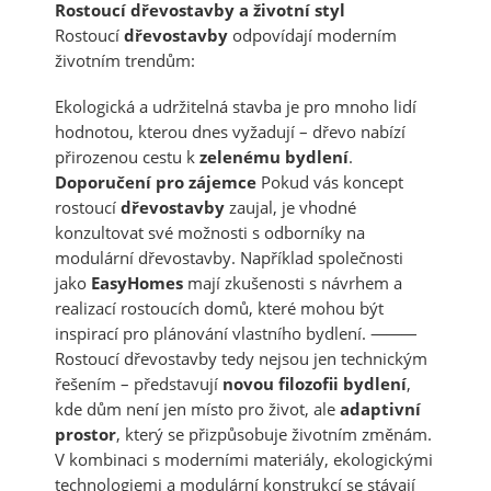
Rostoucí d
ř
evostavby a
ž
ivotní styl
Rostoucí
d
ř
evostavby
odpovídají moderním
životním trendům:
Ekologická a udržitelná stavba je pro mnoho lidí
hodnotou, kterou dnes vyžadují – dřevo nabízí
přirozenou cestu k
zelenému bydlení
.
Doporu
č
ení pro zájemce
Pokud vás koncept
rostoucí
d
ř
evostavby
zaujal, je vhodné
konzultovat své možnosti s odborníky na
modulární dřevostavby. Například společnosti
jako
EasyHomes
mají zkušenosti s návrhem a
realizací rostoucích domů, které mohou být
inspirací pro plánování vlastního bydlení. ⸻
Rostoucí dřevostavby tedy nejsou jen technickým
řešením – představují
novou filozofii bydlení
,
kde dům není jen místo pro život, ale
adaptivní
prostor
, který se přizpůsobuje životním změnám.
V kombinaci s moderními materiály, ekologickými
technologiemi a modulární konstrukcí se stávají