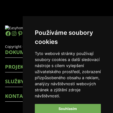
Používáme soubory
https://www.facebook.com/easyhomes
Instagram
Pinterest
YouTube
LinkedIn
TikTok
cookies
Copyright © 2026 EasyHomes
DOKUMENTY
Tyto webové stránky používají
soubory cookies a další sledovací
nástroje s cílem vylepšení
PROJEKTY
uživatelského prostředí, zobrazení
přizpůsobeného obsahu a reklam,
SLUŽBY
analýzy návštěvnosti webových
stránek a zjištění zdroje
KONTAKTY
návštěvnosti.
Souhlasím