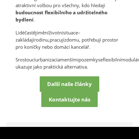
atraktivní volbou pro všechny, kdo hledají
budoucnost flexibilního a udr
ž
itelného
bydlení
.
Lidéčastějiměníživotnísituace–
zakládajírodinu,pracujízdomu, potřebují prostor
pro koníčky nebo domácí kancelář.
Srostoucíurbanizacíamenšímipozemkyseflexibilnímodulár
ukazuje jako praktická alternativa.
Další naše články
Kontaktujte nás