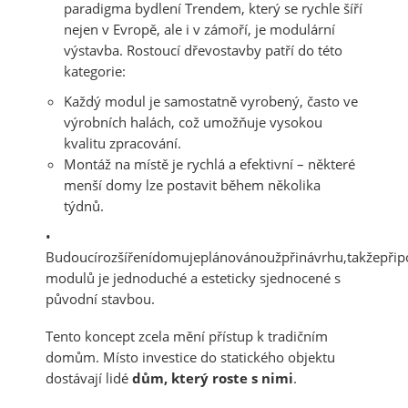
paradigma bydlení
Trendem, který se rychle šíří
nejen v Evropě, ale i v zámoří, je
modulární
v
ý
stavba
. Rostoucí dřevostavby patří do této
kategorie:
Každý modul je samostatně vyrobený, často ve
výrobních halách, což umožňuje vysokou
kvalitu zpracování.
Montáž na místě je rychlá a efektivní – některé
menší domy lze postavit během několika
týdnů.
•
Budoucírozšířenídomujeplánovánoužpřinávrhu,takžepřip
modulů je jednoduché a esteticky sjednocené s
původní stavbou.
Tento koncept zcela mění přístup k tradičním
domům. Místo investice do statického objektu
dostávají lidé
d
ů
m, kter
ý
roste s nimi
.