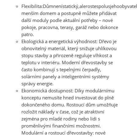
Flexibilita:
Důmnenístatický,alerostespolusjehoobyvatel
menším domem a postupně můžete přidávat
další moduly podle aktuální potřeby – nové
pokoje, pracovna, terasy, garáž nebo dokonce
patro.
Ekologická a energetická v
ý
hodnost:
Dřevo je
obnovitelný materiál, který snižuje uhlíkovou
stopu stavby a přirozeně reguluje vlhkost a
teplotu v interiéru. Moderní
d
ř
evostavby
se
často kombinují s tepelnými čerpadly,
solárními panely a inteligentními systémy
správy energie.
Ekonomická dostupnost:
Díky modulárnímu
konceptu nemusíte hned investovat do plně
dokončeného domu. Rostoucí dům umožňuje
rozložit náklady v čase, což je atraktivní
zejména pro mladé rodiny nebo lidi s
proměnlivými finančními možnostmi.
Modulární a rostoucí d
ř
evostavby: nové